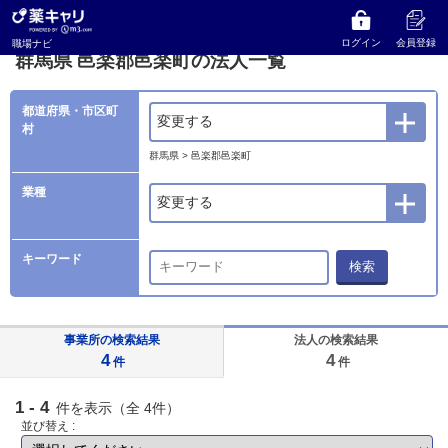
薬キャリ 職場ナビ
法人検索
群馬県
邑楽郡邑楽町の法人一覧
ログイン
会員登録
職場ナビ
群馬県 邑楽郡邑楽町の法人一覧
都道府県・市区町
変更する
村
群馬県 > 邑楽郡邑楽町
業種
変更する
キーワード
検索
事業所の検索結果
法人の検索結果
4
4
件
件
1 - 4
件を表示（全 4件）
並び替え :