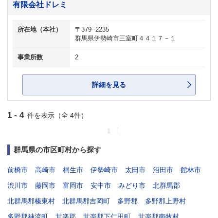
有限会社ドレミ
所在地（本社）
〒379--2235
群馬県伊勢崎市三室町４４１７－１
事業所数
2
詳細を見る
1 - 4
件を表示（全 4件）
1
群馬県の市区町村から探す
前橋市
高崎市
桐生市
伊勢崎市
太田市
沼田市
館林市
渋川市
藤岡市
富岡市
安中市
みどり市
北群馬郡
北群馬郡榛東村
北群馬郡吉岡町
多野郡
多野郡上野村
多野郡神流町
甘楽郡
甘楽郡下仁田町
甘楽郡南牧村