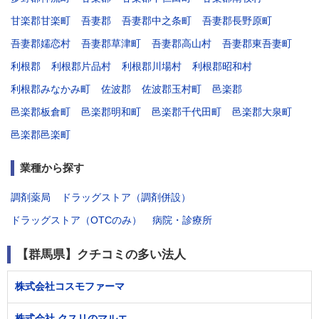
甘楽郡甘楽町
吾妻郡
吾妻郡中之条町
吾妻郡長野原町
吾妻郡嬬恋村
吾妻郡草津町
吾妻郡高山村
吾妻郡東吾妻町
利根郡
利根郡片品村
利根郡川場村
利根郡昭和村
利根郡みなかみ町
佐波郡
佐波郡玉村町
邑楽郡
邑楽郡板倉町
邑楽郡明和町
邑楽郡千代田町
邑楽郡大泉町
邑楽郡邑楽町
業種から探す
調剤薬局
ドラッグストア（調剤併設）
ドラッグストア（OTCのみ）
病院・診療所
【群馬県】クチコミの多い法人
株式会社コスモファーマ
株式会社 クスリのマルエ