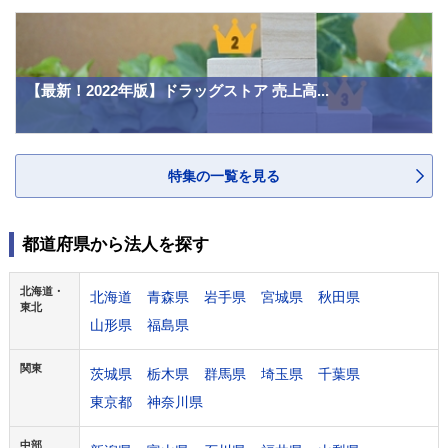
【最新！2022年版】ドラッグストア 売上高...
特集の一覧を見る
都道府県から法人を探す
北海道・
北海道
青森県
岩手県
宮城県
秋田県
東北
山形県
福島県
関東
茨城県
栃木県
群馬県
埼玉県
千葉県
東京都
神奈川県
中部