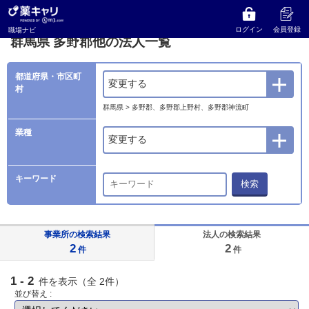
薬キャリ 職場ナビ
法人検索
群馬県
多野郡他の法人一覧
ログイン
会員登録
職場ナビ
群馬県 多野郡他の法人一覧
都道府県・市区町
変更する
村
群馬県 > 多野郡、多野郡上野村、多野郡神流町
業種
変更する
キーワード
検索
事業所の検索結果
法人の検索結果
2
2
件
件
1 - 2
件を表示（全 2件）
並び替え :