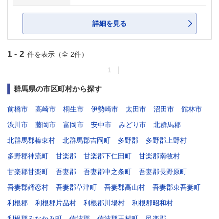
詳細を見る
1 - 2
件を表示（全 2件）
1
群馬県の市区町村から探す
前橋市
高崎市
桐生市
伊勢崎市
太田市
沼田市
館林市
渋川市
藤岡市
富岡市
安中市
みどり市
北群馬郡
北群馬郡榛東村
北群馬郡吉岡町
多野郡
多野郡上野村
多野郡神流町
甘楽郡
甘楽郡下仁田町
甘楽郡南牧村
甘楽郡甘楽町
吾妻郡
吾妻郡中之条町
吾妻郡長野原町
吾妻郡嬬恋村
吾妻郡草津町
吾妻郡高山村
吾妻郡東吾妻町
利根郡
利根郡片品村
利根郡川場村
利根郡昭和村
利根郡みなかみ町
佐波郡
佐波郡玉村町
邑楽郡