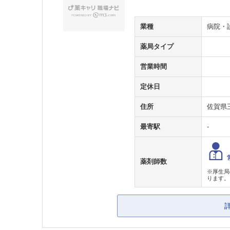
業種
病院・
薬局タイプ
営業時間
定休日
住所
佐賀県
最寄駅
-
薬剤師数
※厚生局
ります。