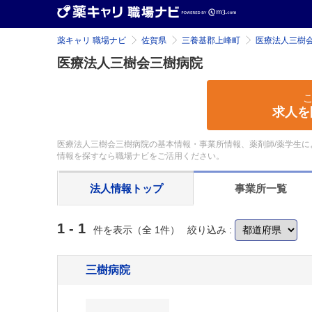
薬キャリ 職場ナビ
佐賀県
三養基郡上峰町
医療法人三樹
医療法人三樹会三樹病院
求人を
医療法人三樹会三樹病院の基本情報・事業所情報、薬剤師/薬学生に
情報を探すなら職場ナビをご活用ください。
法人情報
トップ
事業所
一覧
1 - 1
件を表示（全 1件）
絞り込み :
三樹病院