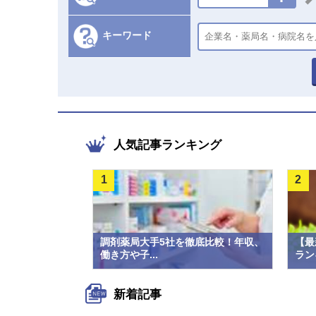
キーワード
人気記事ランキング
1
2
調剤薬局大手5社を徹底比較！年収、
【最
働き方や子...
ラン
新着記事