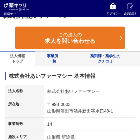
薬キャリ 職場ナビ
山形県
酒田市
株式会社あいファーマシー
ログイン
会員登録
職場ナビ
株式会社あいファーマシー
この法人の
求人を問い合わせる
法人情報
事業所
薬剤師・薬学生の
トップ
一覧
クチコミ
株式会社あいファーマシー 基本情報
法人名称
株式会社あいファーマシー
所在地
〒998-0003
山形県酒田市酒井新田字水口48-1
事業所数
14
施設エリア
山形県,新潟県