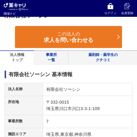
薬キャリ 職場ナビ
埼玉県
川口市
有限会社ソーシン
ログイン
会員登録
職場ナビ
有限会社ソーシン
この法人の
求人を問い合わせる
法人情報
事業所
薬剤師・薬学生の
トップ
一覧
クチコミ
有限会社ソーシン 基本情報
法人名称
有限会社ソーシン
所在地
〒332-0015
埼玉県川口市川口3-3-1-109
事業所数
7
施設エリア
埼玉県,東京都,神奈川県