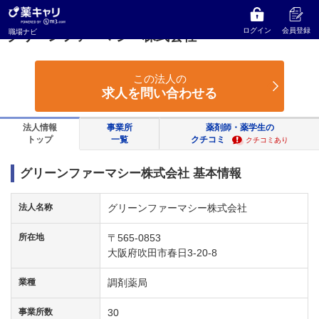
薬キャリ 職場ナビ
大阪府
吹田市
グリーンファーマシー株式会社
ログイン
会員登録
職場ナビ
グリーンファーマシー株式会社
この法人の
求人を問い合わせる
法人情報
事業所
薬剤師・薬学生の
トップ
一覧
クチコミ
クチコミあり
グリーンファーマシー株式会社 基本情報
法人名称
グリーンファーマシー株式会社
所在地
〒565-0853
大阪府吹田市春日3-20-8
業種
調剤薬局
事業所数
30