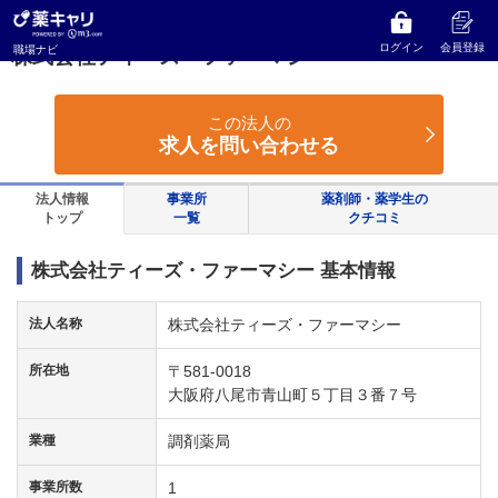
薬キャリ 職場ナビ
大阪府
八尾市
株式会社ティーズ・ファーマシー
ログイン
会員登録
職場ナビ
株式会社ティーズ・ファーマシー
この法人の
求人を問い合わせる
法人情報
事業所
薬剤師・薬学生の
トップ
一覧
クチコミ
株式会社ティーズ・ファーマシー 基本情報
法人名称
株式会社ティーズ・ファーマシー
所在地
〒581-0018
大阪府八尾市青山町５丁目３番７号
業種
調剤薬局
事業所数
1