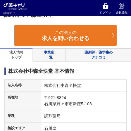
薬キャリ 職場ナビ
石川県
野々市市
株式会社中森全快堂
ログイン
会員登録
職場ナビ
株式会社中森全快堂
この法人の
求人を問い合わせる
法人情報
事業所
薬剤師・薬学生の
トップ
一覧
クチコミ
株式会社中森全快堂 基本情報
法人名称
株式会社中森全快堂
所在地
〒921-8824
石川県野々市市新庄5-103
業種
調剤薬局
施設エリア
石川県