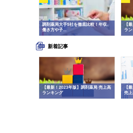
調剤薬局大手5社を徹底比較！年収、
【最
働き方や子...
ラン
新着記事
【最新！2023年版】調剤薬局 売上高
【最
ランキング
売上高