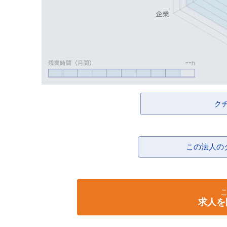
ク
この法人の
求人を