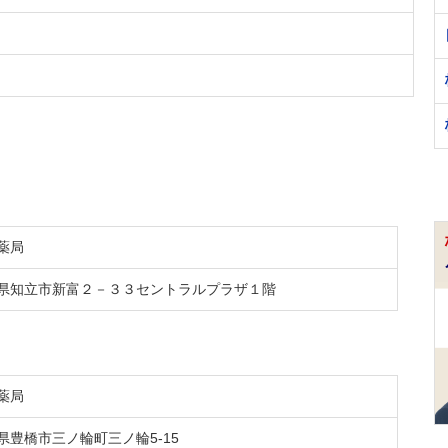
薬局
県知立市新富２－３３セントラルプラザ１階
薬局
県豊橋市三ノ輪町三ノ輪5-15