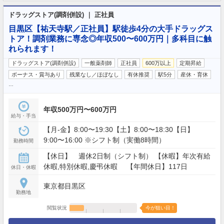
ドラッグストア(調剤併設) ｜ 正社員
目黒区【祐天寺駅／正社員】駅徒歩4分の大手ドラッグス
トア！調剤業務に専念◎年収500〜600万円｜多科目に触
れられます！
ドラッグストア(調剤併設)
一般薬剤師
正社員
600万以上
定期昇給
ボーナス・賞与あり
残業なし／ほぼなし
有休推奨
駅5分
産休・育休
…
年収500万円〜600万円
給与・手当
【月‐金】8:00〜19:30【土】8:00〜18:30【日】
9:00〜16:00 ※シフト制（実働8時間）
勤務時間
【休日】 週休2日制（シフト制） 【休暇】年次有給
休暇,特別休暇,慶弔休暇 【年間休日】117日
休日・休暇
東京都目黒区
勤務地
閲覧状況
今が狙い目！