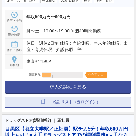
ボーナス・賞与あり
有休推奨
30枚/日以下
在宅
産休・育休
年収500万円〜600万円
給与・手当
月〜土 10:00〜19:00 ※週40時間勤務
勤務時間
休日：週休2日制 休暇：有給休暇、年末年始休暇、出
産・育児休暇、介護休暇 等
休日・休暇
東京都目黒区
勤務地
閲覧状況
今が狙い目！
求人の詳細を見る
検討リスト（要ログイン）
ドラッグストア(調剤併設) ｜ 正社員
目黒区【都立大学駅／正社員】駅チカ5分！年収600万円
以上も可！■大手ドラッグストアでの調剤業務■大手なら