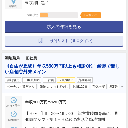
東京都目黒区
勤務地
閲覧状況
今が狙い目！
求人の詳細を見る
検討リスト（要ログイン）
調剤薬局 ｜ 正社員
《自由が丘駅》年収550万円以上も相談OK！綺麗で新し
い店舗◎外来メイン
調剤薬局
一般薬剤師
正社員
600万以上
定期昇給
…
ボーナス・賞与あり
残業なし／ほぼなし
休日120日
有休推奨
駅5分
年収500万円〜650万円
給与・手当
【月〜土】8：30〜18：00 上記営業時間を基に、週
40時間シフト制 1ヶ月単位の変形労働時間制
勤務時間