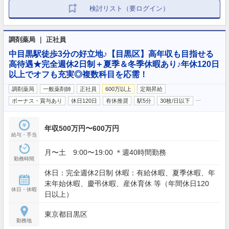
検討リスト（要ログイン）
調剤薬局 ｜ 正社員
中目黒駅徒歩3分の好立地♪【目黒区】高年収も目指せる
高待遇★完全週休2日制＋夏季＆冬季休暇あり♪年休120日
以上でオフも充実◎複数科目を応需！
調剤薬局
一般薬剤師
正社員
600万以上
定期昇給
…
ボーナス・賞与あり
休日120日
有休推奨
駅5分
30枚/日以下
年収500万円〜600万円
給与・手当
月〜土 9:00〜19:00 ＊週40時間勤務
勤務時間
休日：完全週休2日制 休暇：有給休暇、夏季休暇、年
末年始休暇、慶弔休暇、産休育休 等（年間休日120
休日・休暇
日以上）
東京都目黒区
勤務地