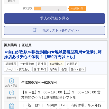
勤務地
閲覧状況
今が狙い目！
求人の詳細を見る
検討リスト（要ログイン）
調剤薬局 ｜ 正社員
≪自由が丘駅≫駅徒歩圏内★地域密着型薬局★近隣に姉
妹店あり安心の体制！【550万円以上も】
調剤薬局
一般薬剤師
正社員
600万以上
定期昇給
…
ボーナス・賞与あり
休日120日
駅5分
在宅
産休・育休
年収500万円〜620万円
給与・手当
【月～金】9：00～19：00【土】9：00～16：00 営
業時間のうち1日8時間勤務シフト制
勤務時間
日・祝・他1日 年間休日120日 有給休暇、年末年始