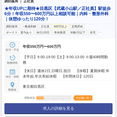
調剤薬局 ｜ 正社員
★年収UPに期待★目黒区【武蔵小山駅／正社員】駅徒歩
6分！年収550〜600万円以上相談可能｜内科・整形外科
｜休憩ゆったり120分！
調剤薬局
一般薬剤師
正社員
600万以上
定期昇給
…
ボーナス・賞与あり
休日120日
有休推奨
30枚/日以下
在宅
年収550万円〜600万円
給与・手当
【平日】9:00-19:00【土】9:00-13:00 ※週40時間勤
務
勤務時間
【休日】週休2日,日曜日,祝日 【休暇】夏期休暇,年
末年始,年次有給休暇 【年間休日】120日
休日・休暇
東京都目黒区
勤務地
閲覧状況
今が狙い目！
求人の詳細を見る