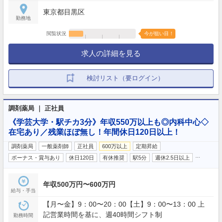
東京都目黒区
勤務地
閲覧状況
今が狙い目！
求人の詳細を見る
検討リスト（要ログイン）
調剤薬局 ｜ 正社員
《学芸大学・駅チカ3分》年収550万以上も◎内科中心◇
在宅あり／残業ほぼ無し！年間休日120日以上！
調剤薬局
一般薬剤師
正社員
600万以上
定期昇給
…
ボーナス・賞与あり
休日120日
有休推奨
駅5分
週休2.5日以上
年収500万円〜600万円
給与・手当
【月〜金】9：00〜20：00【土】9：00〜13：00 上
記営業時間を基に、週40時間シフト制
勤務時間