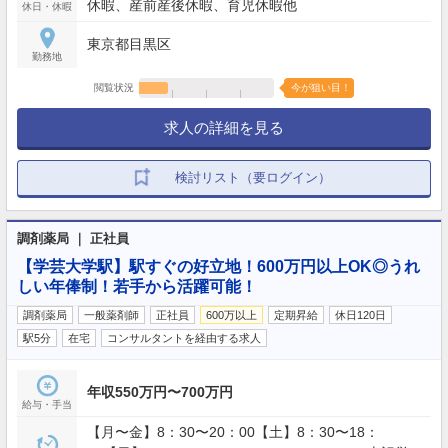
休暇、産前産後休暇、育児休暇他
休日・休暇
東京都目黒区
勤務地
閲覧状況
今が狙い目！
求人の詳細を見る
検討リスト（要ログイン）
調剤薬局 ｜ 正社員
【学芸大学駅】駅すぐの好立地！600万円以上OK◎うれ
しい年俸制！若手から活躍可能！
調剤薬局
一般薬剤師
正社員
600万以上
定期昇給
休日120日
駅5分
在宅
コンサルタントを経由する求人
年収550万円〜700万円
給与・手当
【月〜金】8：30〜20：00【土】8：30〜18：