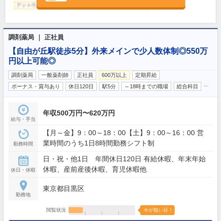
調剤薬局 ｜ 正社員
【自由が丘駅徒歩5分】外来メインで少人数体制◎550万
円以上可能◎
調剤薬局
一般薬剤師
正社員
600万以上
定期昇給
…
ボーナス・賞与あり
休日120日
駅5分
～18時までの職場
総合科目
年収500万円〜620万円
給与・手当
【月～金】9：00～18：00【土】9：00～16：00 営
業時間のうち1日8時間勤務シフト制
勤務時間
日・祝・他1日 年間休日120日 有給休暇、年末年始
休暇、産前産後休暇、育児休暇他
休日・休暇
東京都目黒区
勤務地
閲覧状況
今が狙い目！