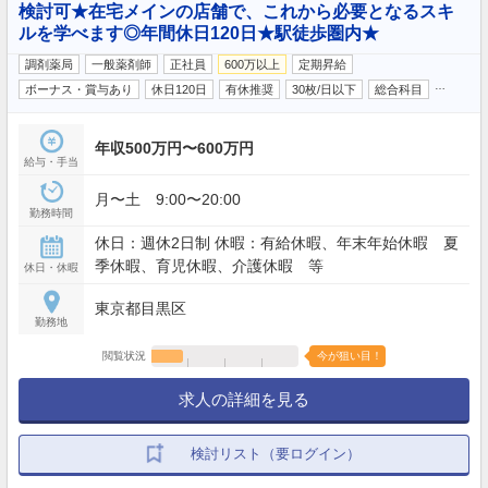
検討可★在宅メインの店舗で、これから必要となるスキ
ルを学べます◎年間休日120日★駅徒歩圏内★
調剤薬局
一般薬剤師
正社員
600万以上
定期昇給
…
ボーナス・賞与あり
休日120日
有休推奨
30枚/日以下
総合科目
年収500万円〜600万円
給与・手当
月〜土 9:00〜20:00
勤務時間
休日：週休2日制 休暇：有給休暇、年末年始休暇 夏
季休暇、育児休暇、介護休暇 等
休日・休暇
東京都目黒区
勤務地
閲覧状況
今が狙い目！
求人の詳細を見る
検討リスト（要ログイン）