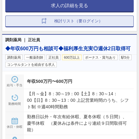
求人の詳細を見る
検討リスト（要ログイン）
調剤薬局 ｜ 正社員
◆年収600万円も相談可◆福利厚生充実◎週休2日取得可
調剤薬局
一般薬剤師
正社員
600万以上
ボーナス・賞与あり
駅5分
コンサルタントを経由する求人
年収500万円〜600万円
給与・手当
【月～金】8：30～19：00【土】8：30～14：
00【日】8：30～13：00 上記営業時間のうち、シフ
勤務時間
ト制 ※週40時間勤務
勤務日以外・年次有給休暇、夏冬休暇（５日間）、
慶弔休暇 （夏休みは条件により連続９日間取得可
休日・休暇
能）