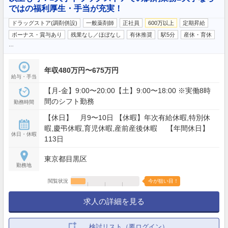
ではの福利厚生・手当が充実！
ドラッグストア(調剤併設)
一般薬剤師
正社員
600万以上
定期昇給
ボーナス・賞与あり
残業なし／ほぼなし
有休推奨
駅5分
産休・育休
…
年収480万円〜675万円
給与・手当
【月‐金】9:00〜20:00【土】9:00〜18:00 ※実働8時
間のシフト勤務
勤務時間
【休日】 月9〜10日 【休暇】年次有給休暇,特別休
暇,慶弔休暇,育児休暇,産前産後休暇 【年間休日】
休日・休暇
113日
東京都目黒区
勤務地
閲覧状況
今が狙い目！
求人の詳細を見る
検討リスト（要ログイン）