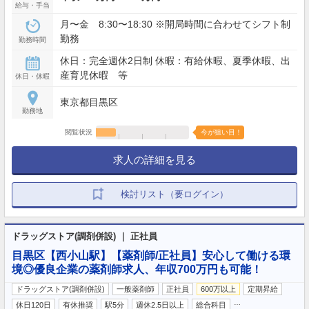
給与・手当
月〜金 8:30〜18:30 ※開局時間に合わせてシフト制
勤務
勤務時間
休日：完全週休2日制 休暇：有給休暇、夏季休暇、出
産育児休暇 等
休日・休暇
東京都目黒区
勤務地
閲覧状況
今が狙い目！
求人の詳細を見る
検討リスト（要ログイン）
ドラッグストア(調剤併設) ｜ 正社員
目黒区【西小山駅】【薬剤師/正社員】安心して働ける環
境◎優良企業の薬剤師求人、年収700万円も可能！
ドラッグストア(調剤併設)
一般薬剤師
正社員
600万以上
定期昇給
…
休日120日
有休推奨
駅5分
週休2.5日以上
総合科目