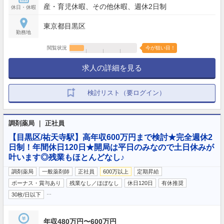
産・育児休暇、その他休暇、週休2日制
休日・休暇
東京都目黒区
勤務地
閲覧状況
今が狙い目！
求人の詳細を見る
検討リスト（要ログイン）
調剤薬局 ｜ 正社員
【目黒区/祐天寺駅】高年収600万円まで検討★完全週休2
日制！年間休日120日★開局は平日のみなので土日休みが
叶います◎残業もほとんどなし♪
調剤薬局
一般薬剤師
正社員
600万以上
定期昇給
ボーナス・賞与あり
残業なし／ほぼなし
休日120日
有休推奨
…
30枚/日以下
年収480万円〜600万円