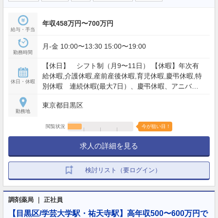
年収458万円〜700万円
給与・手当
月-金 10:00〜13:30 15:00〜19:00
勤務時間
【休日】 シフト制（月9〜11日） 【休暇】年次有
給休暇,介護休暇,産前産後休暇,育児休暇,慶弔休暇,特
休日・休暇
別休暇 連続休暇(最大7日）、慶弔休暇、アニバー
サリー(1日）、 産産前産後休暇、育児(最大2年）、
東京都目黒区
介護休業 他 ※年間休日：入社2年目以降休日・休暇
勤務地
122日以上 【年間休日】120日
閲覧状況
今が狙い目！
求人の詳細を見る
検討リスト（要ログイン）
調剤薬局 ｜ 正社員
【目黒区/学芸大学駅・祐天寺駅】高年収500〜600万円で