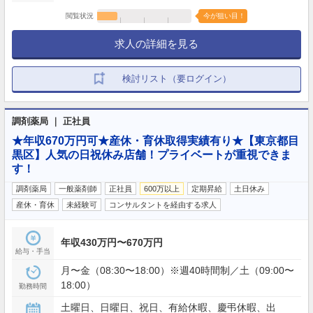
閲覧状況
今が狙い目！
求人の詳細を見る
検討リスト（要ログイン）
調剤薬局 ｜ 正社員
★年収670万円可★産休・育休取得実績有り★【東京都目
黒区】人気の日祝休み店舗！プライベートが重視できま
す！
調剤薬局
一般薬剤師
正社員
600万以上
定期昇給
土日休み
産休・育休
未経験可
コンサルタントを経由する求人
年収430万円〜670万円
給与・手当
月〜金（08:30〜18:00）※週40時間制／土（09:00〜
18:00）
勤務時間
土曜日、日曜日、祝日、有給休暇、慶弔休暇、出