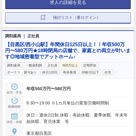
求人の詳細を見る
検討リスト（要ログイン）
調剤薬局 ｜ 正社員
【目黒区/西小山駅】年間休日125日以上！！年収500万
円〜580万円★18時閉局の店舗で、家庭との両立が叶いま
す◎地域密着型でアットホーム♪
調剤薬局
一般薬剤師
正社員
600万以上
定期昇給
…
ボーナス・賞与あり
休日120日
有休推奨
30枚/日以下
在宅
年収500万円〜580万円
給与・手当
8:30〜19:00 ※1カ月単位の変形労働時間制
勤務時間
休日：週休2日制 休暇：有給休暇、夏季休暇、年末年
始休暇、育児休業 等
休日・休暇
東京都目黒区