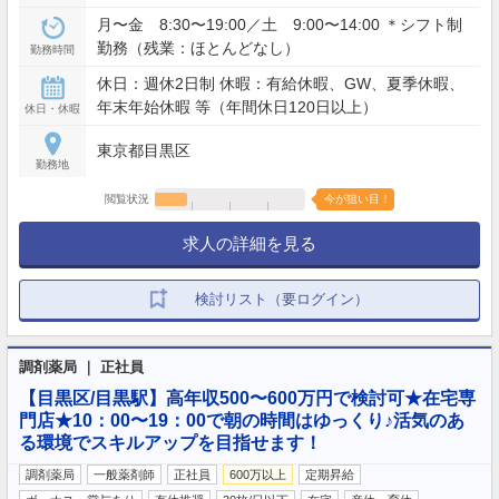
月〜金 8:30〜19:00／土 9:00〜14:00 ＊シフト制
勤務（残業：ほとんどなし）
勤務時間
休日：週休2日制 休暇：有給休暇、GW、夏季休暇、
年末年始休暇 等（年間休日120日以上）
休日・休暇
東京都目黒区
勤務地
閲覧状況
今が狙い目！
求人の詳細を見る
検討リスト（要ログイン）
調剤薬局 ｜ 正社員
【目黒区/目黒駅】高年収500〜600万円で検討可★在宅専
門店★10：00〜19：00で朝の時間はゆっくり♪活気のあ
る環境でスキルアップを目指せます！
調剤薬局
一般薬剤師
正社員
600万以上
定期昇給
…