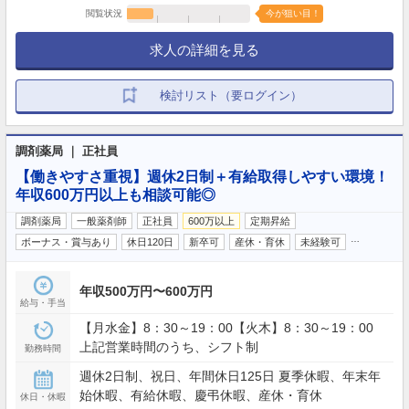
閲覧状況
今が狙い目！
求人の詳細を見る
検討リスト（要ログイン）
調剤薬局 ｜ 正社員
【働きやすさ重視】週休2日制＋有給取得しやすい環境！
年収600万円以上も相談可能◎
調剤薬局
一般薬剤師
正社員
600万以上
定期昇給
…
ボーナス・賞与あり
休日120日
新卒可
産休・育休
未経験可
年収500万円〜600万円
給与・手当
【月水金】8：30～19：00【火木】8：30～19：00
上記営業時間のうち、シフト制
勤務時間
週休2日制、祝日、年間休日125日 夏季休暇、年末年
始休暇、有給休暇、慶弔休暇、産休・育休
休日・休暇