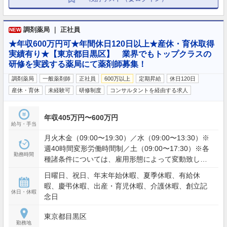
調剤薬局 ｜ 正社員
NEW
★年収600万円可★年間休日120日以上★産休・育休取得
実績有り★【東京都目黒区】 業界でもトップクラスの
研修を実践する薬局にて薬剤師募集！
調剤薬局
一般薬剤師
正社員
600万以上
定期昇給
休日120日
産休・育休
未経験可
研修制度
コンサルタントを経由する求人
年収405万円〜600万円
給与・手当
月火木金（09:00〜19:30）／水（09:00〜13:30）※
週40時間変形労働時間制／土（09:00〜17:30）※各
勤務時間
種諸条件については、雇用形態によって変動致しま
す。
日曜日、祝日、年末年始休暇、夏季休暇、有給休
暇、慶弔休暇、出産・育児休暇、介護休暇、創立記
休日・休暇
念日
東京都目黒区
勤務地