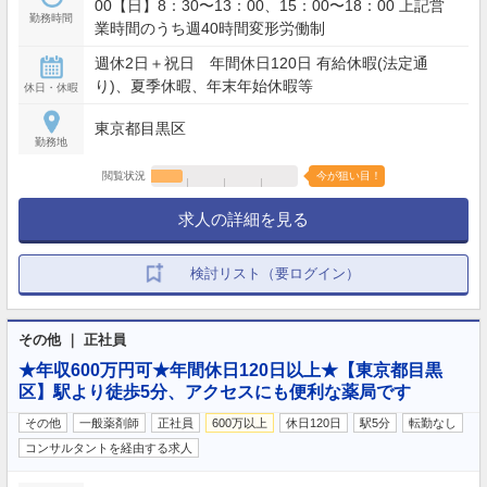
00【日】8：30〜13：00、15：00〜18：00 上記営
勤務時間
業時間のうち週40時間変形労働制
週休2日＋祝日 年間休日120日 有給休暇(法定通
り)、夏季休暇、年末年始休暇等
休日・休暇
東京都目黒区
勤務地
閲覧状況
今が狙い目！
求人の詳細を見る
検討リスト（要ログイン）
その他 ｜ 正社員
★年収600万円可★年間休日120日以上★【東京都目黒
区】駅より徒歩5分、アクセスにも便利な薬局です
その他
一般薬剤師
正社員
600万以上
休日120日
駅5分
転勤なし
コンサルタントを経由する求人