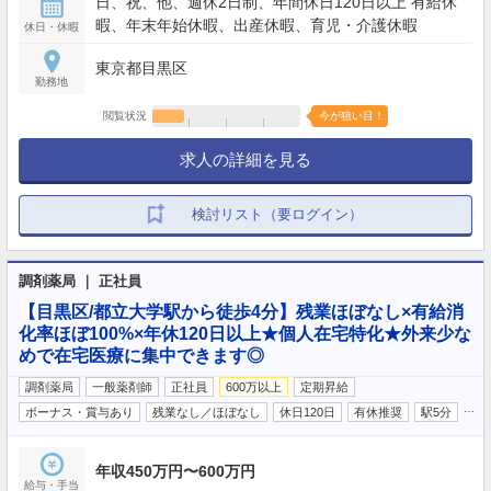
日、祝、他、週休2日制、年間休日120日以上 有給休
暇、年末年始休暇、出産休暇、育児・介護休暇
休日・休暇
東京都目黒区
勤務地
閲覧状況
今が狙い目！
求人の詳細を見る
検討リスト（要ログイン）
調剤薬局 ｜ 正社員
【目黒区/都立大学駅から徒歩4分】残業ほぼなし×有給消
化率ほぼ100%×年休120日以上★個人在宅特化★外来少な
めで在宅医療に集中できます◎
調剤薬局
一般薬剤師
正社員
600万以上
定期昇給
…
ボーナス・賞与あり
残業なし／ほぼなし
休日120日
有休推奨
駅5分
年収450万円〜600万円
給与・手当