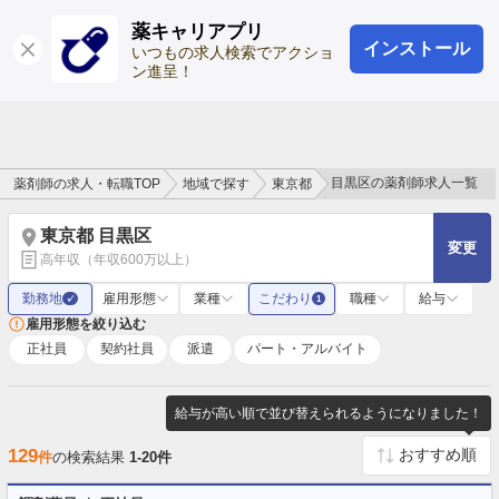
薬キャリアプリ
インストール
ログイン
会員登録
いつもの求人検索でアクショ
ン進呈！
目黒区の薬剤師求人一覧
薬剤師の求人・転職TOP
地域で探す
東京都
東京都 目黒区
変更
高年収（年収600万以上）
勤務地
雇用形態
業種
こだわり
職種
給与
✓
1
雇用形態を絞り込む
正社員
契約社員
派遣
パート・アルバイト
給与が高い順で並び替えられるようになりました！
129
件
の検索結果
1-20件