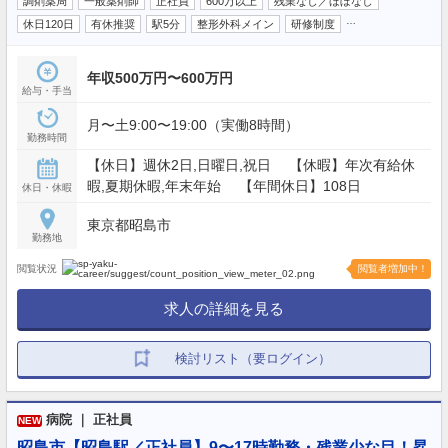
調剤薬局
一般薬剤師
正社員
600万以上
残業なし／ほぼなし
…
休日120日
有休推奨
駅5分
整形外科メイン
研修制度
年収500万円〜600万円
給与・手当
月〜土9:00〜19:00（実働8時間）
勤務時間
【休日】週休2日,日曜日,祝日 【休暇】年次有給休
暇,夏期休暇,年末年始 【年間休日】108日
休日・休暇
東京都昭島市
勤務地
閲覧状況
閲覧者増加中！
求人の詳細を見る
検討リスト（要ログイン）
病院 ｜ 正社員
NEW
昭島市【昭島駅／正社員】9〜17時勤務・残業少な目！昇