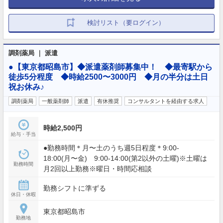
検討リスト（要ログイン）
調剤薬局 ｜ 派遣
●【東京都昭島市】◆派遣薬剤師募集中！ ◆最寄駅から
徒歩5分程度 ◆時給2500〜3000円 ◆月の半分は土日
祝お休み♪
調剤薬局
一般薬剤師
派遣
有休推奨
コンサルタントを経由する求人
時給2,500円
給与・手当
●勤務時間＊月〜土のうち週5日程度＊9:00-
18:00(月〜金) 9:00-14:00(第2以外の土曜)※土曜は
勤務時間
月2回以上勤務※曜日・時間応相談
勤務シフトに準ずる
休日・休暇
東京都昭島市
勤務地