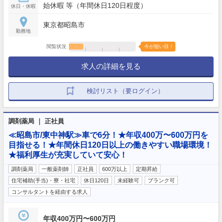
始休暇 等（年間休日120日程度）
休日・休暇
東京都昭島市
勤務地
閲覧状況
今が狙い目！
求人の詳細を見る
検討リスト（要ログイン）
調剤薬局 ｜ 正社員
≪昭島市/東中神駅≫車で6分！★年収400万〜600万円を
目指せる！★年間休日120日以上の働きやすい職場環境！
★福利厚生が充実していて安心！
調剤薬局
一般薬剤師
正社員
600万以上
定期昇給
住宅補助(手当)・寮・社宅
休日120日
未経験可
ブランク可
コンサルタントを経由する求人
年収400万円〜600万円