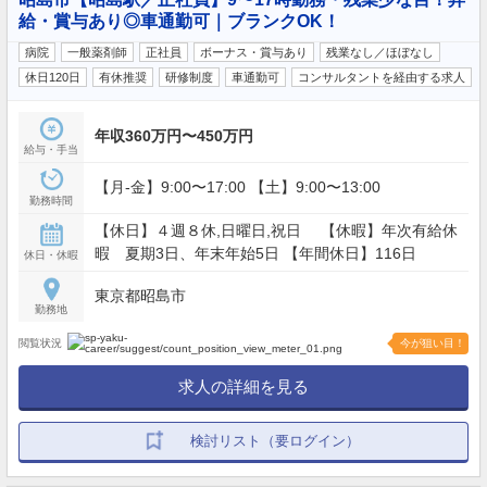
給・賞与あり◎車通勤可｜ブランクOK！
病院
一般薬剤師
正社員
ボーナス・賞与あり
残業なし／ほぼなし
休日120日
有休推奨
研修制度
車通勤可
コンサルタントを経由する求人
年収360万円〜450万円
給与・手当
【月-金】9:00〜17:00 【土】9:00〜13:00
勤務時間
【休日】４週８休,日曜日,祝日 【休暇】年次有給休
暇 夏期3日、年末年始5日 【年間休日】116日
休日・休暇
東京都昭島市
勤務地
閲覧状況
今が狙い目！
求人の詳細を見る
検討リスト（要ログイン）