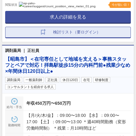
閲覧状況
今が狙い目！
求人の詳細を見る
検討リスト（要ログイン）
調剤薬局 ｜ 正社員
【昭島市】＜在宅専任として地域を支える＞事務スタッ
フとペアで対応！拝島駅徒歩15分の内科門前●残業少なめ
×年間休日120日以上●
調剤薬局
一般薬剤師
正社員
休日120日
在宅
研修制度
コンサルタントを経由する求人
年収450万円〜650万円
給与・手当
【月/火/木/金】：09:00〜18:00 【水】：09:00〜
17:00 【土】：09:00〜13:00 ＊週40時間勤務（変形
勤務時間
労働時間制） ＊残業：月10時間ほど