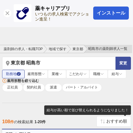
薬キャリアプリ
インストール
ログイン
会員登録
いつもの求人検索でアクショ
ン進呈！
昭島市の薬剤師求人一覧
薬剤師の求人・転職TOP
地域で探す
東京都
東京都 昭島市
変更
勤務地
雇用形態
業種
こだわり
職種
給与
✓
雇用形態を絞り込む
正社員
契約社員
派遣
パート・アルバイト
給与が高い順で並び替えられるようになりました！
108
件
の検索結果
1-20件