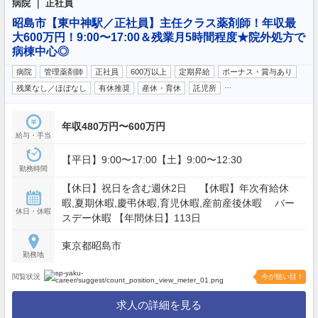
病院 ｜ 正社員
昭島市【東中神駅／正社員】主任クラス薬剤師！年収最
大600万円！9:00〜17:00＆残業月5時間程度★院外処方で
病棟中心◎
病院
管理薬剤師
正社員
600万以上
定期昇給
ボーナス・賞与あり
…
残業なし／ほぼなし
有休推奨
産休・育休
託児所
年収480万円〜600万円
給与・手当
【平日】9:00〜17:00【土】9:00〜12:30
勤務時間
【休日】祝日を含む週休2日 【休暇】年次有給休
暇,夏期休暇,慶弔休暇,育児休暇,産前産後休暇 バー
休日・休暇
スデー休暇 【年間休日】113日
東京都昭島市
勤務地
閲覧状況
今が狙い目！
求人の詳細を見る