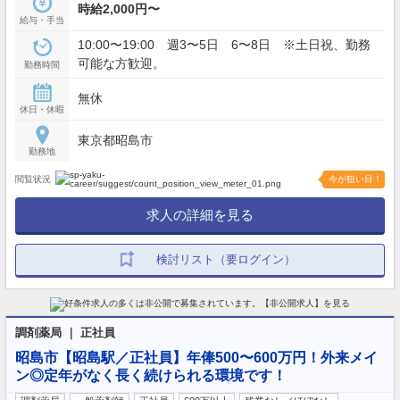
時給2,000円〜
給与・手当
10:00〜19:00 週3〜5日 6〜8日 ※土日祝、勤務
可能な方歓迎。
勤務時間
無休
休日・休暇
東京都昭島市
勤務地
閲覧状況
今が狙い目！
求人の詳細を見る
検討リスト（要ログイン）
調剤薬局 ｜ 正社員
昭島市【昭島駅／正社員】年俸500〜600万円！外来メイ
ン◎定年がなく長く続けられる環境です！