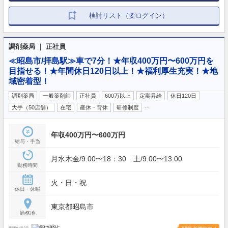
検討リスト（要ログイン）
調剤薬局 ｜ 正社員
≪昭島市/拝島駅≫車で7分！★年収400万円〜600万円を
目指せる！★年間休日120日以上！★福利厚生充実！★地
域密着型！
調剤薬局
一般薬剤師
正社員
600万以上
定期昇給
休日120日
…
大手（50店舗）
在宅
産休・育休
研修制度
年収400万円〜600万円
給与・手当
月水木金/9:00〜18：30 土/9:00〜13:00
勤務時間
火・日・祝
休日・休暇
東京都昭島市
勤務地