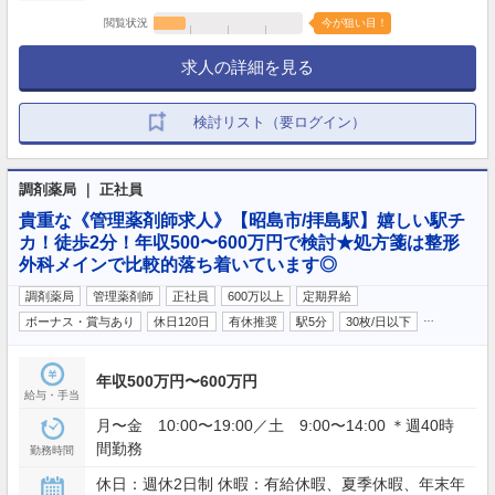
閲覧状況
今が狙い目！
求人の詳細を見る
検討リスト（要ログイン）
調剤薬局 ｜ 正社員
貴重な《管理薬剤師求人》【昭島市/拝島駅】嬉しい駅チ
カ！徒歩2分！年収500〜600万円で検討★処方箋は整形
外科メインで比較的落ち着いています◎
調剤薬局
管理薬剤師
正社員
600万以上
定期昇給
…
ボーナス・賞与あり
休日120日
有休推奨
駅5分
30枚/日以下
年収500万円〜600万円
給与・手当
月〜金 10:00〜19:00／土 9:00〜14:00 ＊週40時
間勤務
勤務時間
休日：週休2日制 休暇：有給休暇、夏季休暇、年末年