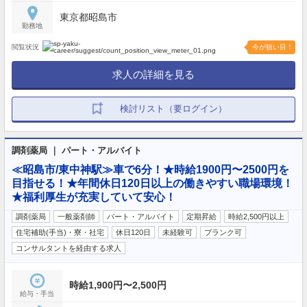
東京都昭島市
勤務地
閲覧状況
今が狙い目！
求人の詳細を見る
検討リスト（要ログイン）
調剤薬局 ｜ パート・アルバイト
≪昭島市/東中神駅≫車で6分！★時給1900円〜2500円を
目指せる！★年間休日120日以上の働きやすい職場環境！
★福利厚生が充実していて安心！
調剤薬局
一般薬剤師
パート・アルバイト
定期昇給
時給2,500円以上
住宅補助(手当)・寮・社宅
休日120日
未経験可
ブランク可
コンサルタントを経由する求人
時給1,900円〜2,500円
給与・手当