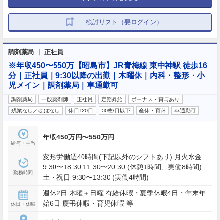
検討リスト（要ログイン）
調剤薬局 ｜ 正社員
※年収450〜550万【昭島市】JR青梅線 東中神駅 徒歩16
分｜正社員｜9:30以降の出勤｜木曜休｜内科・整形・小
児メイン｜調剤薬局｜車通勤可
調剤薬局
一般薬剤師
正社員
定期昇給
ボーナス・賞与あり
…
残業なし／ほぼなし
休日120日
30枚/日以下
産休・育休
車通勤可
年収450万円〜550万円
給与・手当
変形労働週40時間(下記以外のシフトあり) 月火水金
9:30〜18:30 11:30〜20:30 (休憩1時間、実働8時間)
勤務時間
土・祝日 9:30〜13:30 (実働4時間)
週休2日 木曜＋日曜 有給休暇・夏季休暇4日・年末年
始6日 慶弔休暇・育児休暇 等
休日・休暇