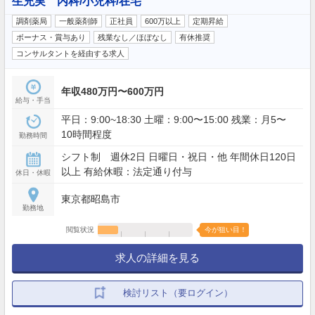
生充実 内科/小児科/在宅
調剤薬局
一般薬剤師
正社員
600万以上
定期昇給
ボーナス・賞与あり
残業なし／ほぼなし
有休推奨
コンサルタントを経由する求人
年収480万円〜600万円
給与・手当
平日：9:00~18:30 土曜：9:00〜15:00 残業：月5〜
10時間程度
勤務時間
シフト制 週休2日 日曜日・祝日・他 年間休日120日
以上 有給休暇：法定通り付与
休日・休暇
東京都昭島市
勤務地
閲覧状況
今が狙い目！
求人の詳細を見る
検討リスト（要ログイン）