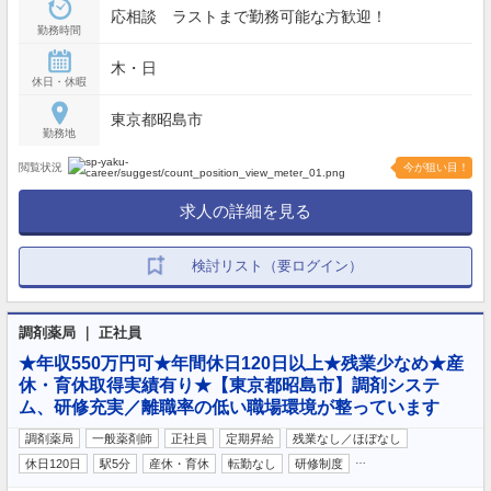
応相談 ラストまで勤務可能な方歓迎！
勤務時間
木・日
休日・休暇
東京都昭島市
勤務地
閲覧状況
今が狙い目！
求人の詳細を見る
検討リスト（要ログイン）
調剤薬局 ｜ 正社員
★年収550万円可★年間休日120日以上★残業少なめ★産
休・育休取得実績有り★【東京都昭島市】調剤システ
ム、研修充実／離職率の低い職場環境が整っています
調剤薬局
一般薬剤師
正社員
定期昇給
残業なし／ほぼなし
…
休日120日
駅5分
産休・育休
転勤なし
研修制度