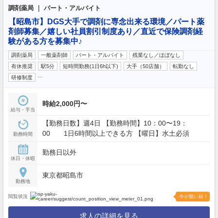
調剤薬局 ｜ パート・アルバイト
【昭島市】DGS大手で調剤に専念出来る環境／パート薬
剤師募集／嬉しい社員割引制度あり／直近で保険調剤経
験がある方を募集中♪
調剤薬局
一般薬剤師
パート・アルバイト
残業なし／ほぼなし
有休推奨
駅5分
短時間勤務(1日6h以下)
大手（50店舗）
転勤なし
…
研修制度
時給2,000円〜
給与・手当
【勤務日数】週4日 【勤務時間】10：00〜19：
00 1日6時間以上できる方 【曜日】水土必須
勤務時間
勤務日以外
休日・休暇
東京都昭島市
勤務地
閲覧状況
今が狙い目！
求人の詳細を見る