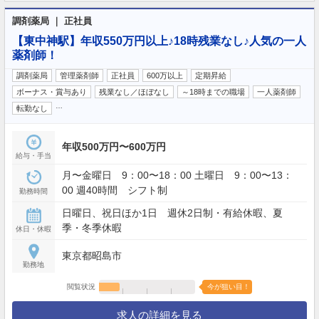
調剤薬局 ｜ 正社員
【東中神駅】年収550万円以上♪18時残業なし♪人気の一人
薬剤師！
調剤薬局
管理薬剤師
正社員
600万以上
定期昇給
ボーナス・賞与あり
残業なし／ほぼなし
～18時までの職場
一人薬剤師
…
転勤なし
年収500万円〜600万円
給与・手当
月〜金曜日 9：00〜18：00 土曜日 9：00〜13：
00 週40時間 シフト制
勤務時間
日曜日、祝日ほか1日 週休2日制・有給休暇、夏
季・冬季休暇
休日・休暇
東京都昭島市
勤務地
閲覧状況
今が狙い目！
求人の詳細を見る