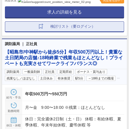
閲覧状況
閲覧者増加中！
求人の詳細を見る
検討リスト（要ログイン）
調剤薬局 ｜ 正社員
【昭島市/中神駅から徒歩5分】年収500万円以上！貴重な
土日閉局の店舗♪18時終業で残業もほとんどなし！プライ
ベートも充実させてワークライフバランス◎
調剤薬局
一般薬剤師
正社員
定期昇給
ボーナス・賞与あり
…
残業なし／ほぼなし
土日休み
有休推奨
駅5分
～18時までの職場
年収500万円〜550万円
給与・手当
月〜金 9:00〜18:00 ※残業：ほとんどなし
勤務時間
休日：完全週休2日制（土・日） 休暇：有給休暇、夏
季休暇、年末年始休暇、慶弔休暇 等
休日・休暇