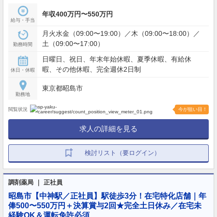
年収400万円〜550万円
給与・手当
月火水金（09:00〜19:00）／木（09:00〜18:00）／
土（09:00〜17:00）
勤務時間
日曜日、祝日、年末年始休暇、夏季休暇、有給休
暇、その他休暇、完全週休2日制
休日・休暇
東京都昭島市
勤務地
閲覧状況
今が狙い目！
求人の詳細を見る
検討リスト（要ログイン）
調剤薬局 ｜ 正社員
昭島市【中神駅／正社員】駅徒歩3分！在宅特化店舗｜年
俸500〜550万円＋決算賞与2回★完全土日休み／在宅未
経験OK＆運転免許必須