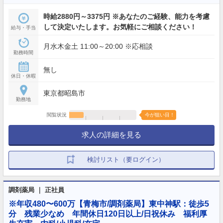
時給2880円～3375円 ※あなたのご経験、能力を考慮
して決定いたします。お気軽にご相談ください！
給与・手当
月水木金土 11:00～20:00 ※応相談
勤務時間
無し
休日・休暇
東京都昭島市
勤務地
閲覧状況
今が狙い目！
求人の詳細を見る
検討リスト（要ログイン）
調剤薬局 ｜ 正社員
※年収480〜600万【青梅市/調剤薬局】東中神駅：徒歩5
分 残業少なめ 年間休日120日以上/日祝休み 福利厚