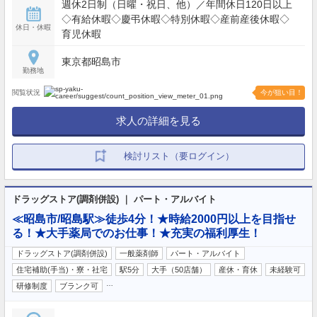
週休2日制（日曜・祝日、他）／年間休日120日以上
◇有給休暇◇慶弔休暇◇特別休暇◇産前産後休暇◇
休日・休暇
育児休暇
東京都昭島市
勤務地
閲覧状況
今が狙い目！
求人の詳細を見る
検討リスト（要ログイン）
ドラッグストア(調剤併設) ｜ パート・アルバイト
≪昭島市/昭島駅≫徒歩4分！★時給2000円以上を目指せ
る！★大手薬局でのお仕事！★充実の福利厚生！
ドラッグストア(調剤併設)
一般薬剤師
パート・アルバイト
住宅補助(手当)・寮・社宅
駅5分
大手（50店舗）
産休・育休
未経験可
…
研修制度
ブランク可