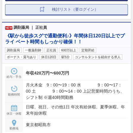
検討リスト（要ログイン）
調剤薬局 ｜ 正社員
NEW
《駅から徒歩スグで通勤便利♪》年間休日120日以上でプ
ライ ベート時間もしっかり確保！！
調剤薬局
一般薬剤師
正社員
600万以上
定期昇給
ボーナス・賞与あり
休日120日
駅5分
コンサルタントを経由する求人
年収420万円〜600万円
給与・手当
月火木金 9：00〜19：00 水 9：00〜17：
00 土 9：00〜14：00 上記営業時間のうち、
勤務時間
シフト制 ※週40時間勤務
日曜、祝日、その他1日 年次有給休暇、夏季休暇、年
末年始休暇
休日・休暇
東京都昭島市
勤務地