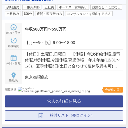
調剤薬局
一般薬剤師
正社員
ボーナス・賞与あり
残業なし／ほぼなし
土日休み
駅5分
夜間・深夜帯のみ
コンサルタントを経由する求人
年収500万円〜550万円
給与・手当
【月〜金・祝】9:00〜18:00
勤務時間
【休日】土曜日,日曜日 【休暇】年次有給休暇,慶弔
休暇,特別休暇,介護休暇,育児休暇 年末年始(12/31〜
休日・休暇
1/3)、夏季休暇3日(土日と合わせて連休取得も可)
【年間休日】112日
東京都昭島市
勤務地
閲覧状況
今が狙い目！
求人の詳細を見る
検討リスト（要ログイン）