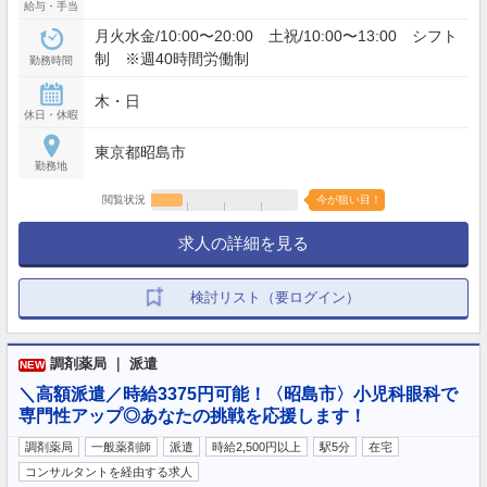
給与・手当
月火水金/10:00〜20:00 土祝/10:00〜13:00 シフト
制 ※週40時間労働制
勤務時間
木・日
休日・休暇
東京都昭島市
勤務地
閲覧状況
今が狙い目！
求人の詳細を見る
検討リスト（要ログイン）
調剤薬局 ｜ 派遣
NEW
＼高額派遣／時給3375円可能！〈昭島市〉小児科眼科で
専門性アップ◎あなたの挑戦を応援します！
調剤薬局
一般薬剤師
派遣
時給2,500円以上
駅5分
在宅
コンサルタントを経由する求人