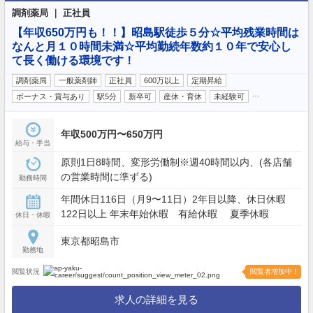
調剤薬局 ｜ 正社員
【年収650万円も！！】昭島駅徒歩５分☆平均残業時間は
なんと月１０時間未満☆平均勤続年数約１０年で安心し
て長く働ける環境です！
調剤薬局
一般薬剤師
正社員
600万以上
定期昇給
…
ボーナス・賞与あり
駅5分
新卒可
産休・育休
未経験可
年収500万円〜650万円
給与・手当
原則1日8時間、変形労働制※週40時間以内、(各店舗
の営業時間に準ずる)
勤務時間
年間休日116日（月9〜11日）2年目以降、休日休暇
122日以上 年末年始休暇 有給休暇 夏季休暇
休日・休暇
東京都昭島市
勤務地
閲覧状況
閲覧者増加中！
求人の詳細を見る