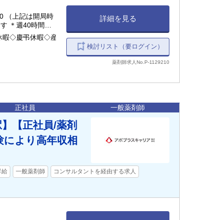
3:30 （上記は開局時
詳細を見る
す ＊週40時間勤
休暇◇慶弔休暇◇産
検討リスト（要ログイン）
薬剤師求人No.P-1129210
正社員
一般薬剤師
】【正社員/薬剤
経験により高年収相
昇給
一般薬剤師
コンサルタントを経由する求人