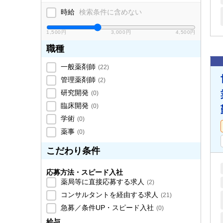
時給
検索条件に含めない
1,500円
3,000円
4,500円
職種
一般薬剤師
(
22
)
管理薬剤師
(
2
)
研究開発
(
0
)
臨床開発
(
0
)
学術
(
0
)
薬事
(
0
)
こだわり条件
応募方法・スピード入社
薬局等に直接応募する求人
(
2
)
コンサルタントを経由する求人
(
21
)
急募／条件UP・スピード入社
(
0
)
給与