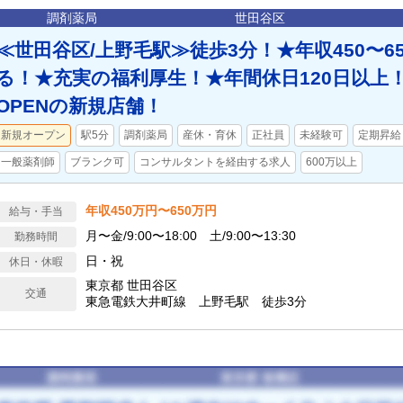
調剤薬局
世田谷区
≪世田谷区/上野毛駅≫徒歩3分！★年収450〜6
る！★充実の福利厚生！★年間休日120日以上！★
OPENの新規店舗！
新規オープン
駅5分
調剤薬局
産休・育休
正社員
未経験可
定期昇給
一般薬剤師
ブランク可
コンサルタントを経由する求人
600万以上
年収450万円〜650万円
給与・手当
月〜金/9:00〜18:00 土/9:00〜13:30
勤務時間
日・祝
休日・休暇
東京都 世田谷区
交通
東急電鉄大井町線 上野毛駅 徒歩3分