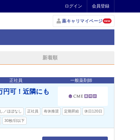
ログイン
会員登録
薬キャリマイページ
new
新着順
正社員
一般薬剤師
万円可！近隣にも
し／ほぼなし
正社員
有休推奨
定期昇給
休日120日
30枚/日以下