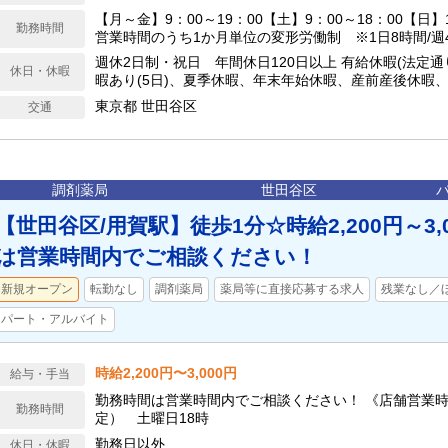
【月～金】9：00～19：00【土】9：00～18：00【日】1
勤務時間
営業時間のうち1か月単位の変形労働制 ※1日8時間/週
週休2日制・祝日 年間休日120日以上 有給休暇(法定通
休日・休暇
暇あり(5日)、夏季休暇、年末年始休暇、産前産後休暇
東京都 世田谷区
交通
調剤薬局
世田谷区
【世田谷区/用賀駅】徒歩1分☆時給2,200円～3,
は営業時間内でご相談ください！
新規オープン
転勤なし
調剤薬局
薬局等に直接応募する求人
残業なし／
パート・アルバイト
時給2,200円〜3,000円
給与・手当
勤務時間は営業時間内でご相談ください！ 《店舗営業時間
勤務時間
定） 土曜日18時
勤務日以外
休日・休暇