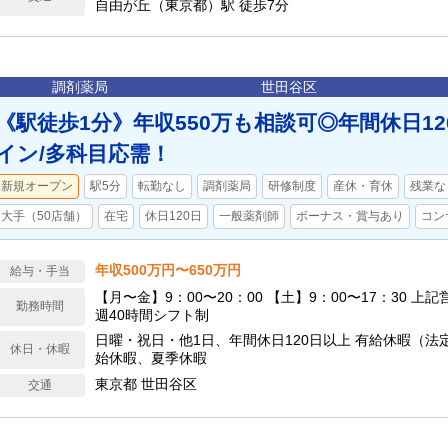
自由が丘（東京都）駅 徒歩7分
調剤薬局
世田谷区
《駅徒歩1分》年収550万も相談可◎年間休日1
イン/多科目応需！
新規オープン
駅5分
転勤なし
調剤薬局
研修制度
産休・育休
残業な
大手（50店舗）
在宅
休日120日
一般薬剤師
ボーナス・賞与あり
コン
年収500万円〜650万円
給与・手当
【月〜金】9：00〜20：00 【土】9：00〜17：30 
勤務時間
週40時間シフト制
日曜・祝日・他1日、年間休日120日以上 有給休暇（法
休日・休暇
始休暇、夏季休暇
東京都 世田谷区
交通