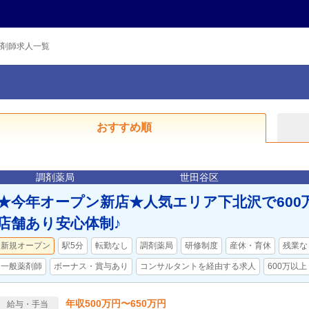
剤師求人一覧
おすすめ順
調剤薬局
世田谷区
★今年オープン新店★人気エリア下北沢で600
店舗あり安心体制♪
新規オープン
駅5分
転勤なし
調剤薬局
研修制度
産休・育休
残業な
一般薬剤師
ボーナス・賞与あり
コンサルタントを経由する求人
600万以上
年収500万円〜650万円
給与・手当