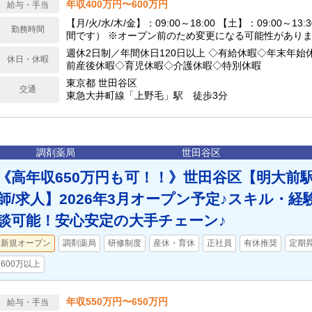
年収400万円〜600万円
給与・手当
【月/火/水/木/金】：09:00～18:00 【土】：09:00～1
勤務時間
間です） ※オープン前のため変更になる可能性がありま
務（1ヶ月変形労働制）
週休2日制／年間休日120日以上 ◇有給休暇◇年末年始
休日・休暇
前産後休暇◇育児休暇◇介護休暇◇特別休暇
東京都 世田谷区
交通
東急大井町線「上野毛」駅 徒歩3分
調剤薬局
世田谷区
《高年収650万円も可！！》世田谷区【明大前駅
師/求人】2026年3月オープン予定♪スキル・
談可能！安心安定の大手チェーン♪
新規オープン
調剤薬局
研修制度
産休・育休
正社員
有休推奨
定期
600万以上
年収550万円〜650万円
給与・手当