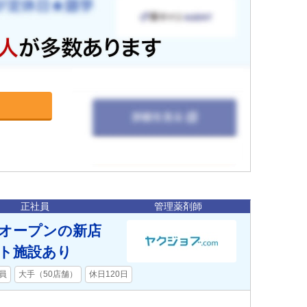
正社員
管理薬剤師
月オープンの新店
ート施設あり
員
大手（50店舗）
休日120日