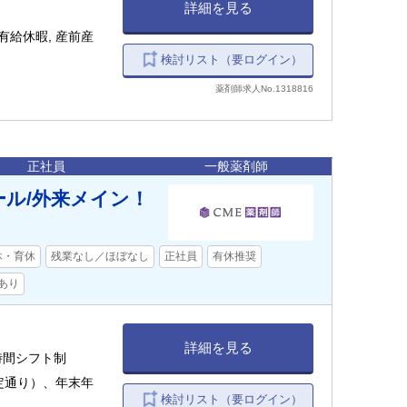
詳細を見る
有給休暇, 産前産
検討リスト（要ログイン）
薬剤師求人No.1318816
正社員
一般薬剤師
ール/外来メイン！
休・育休
残業なし／ほぼなし
正社員
有休推奨
あり
詳細を見る
時間シフト制
定通り）、年末年
検討リスト（要ログイン）