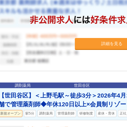
詳細を見る
調剤薬局
世田谷区
【世田谷区】＜上野毛駅～徒歩3分＞2026年4
舗で管理薬剤師◆年休120日以上×会員制リゾ
新規オープン
駅5分
調剤薬局
管理薬剤師
研修制度
産休・育休
正社