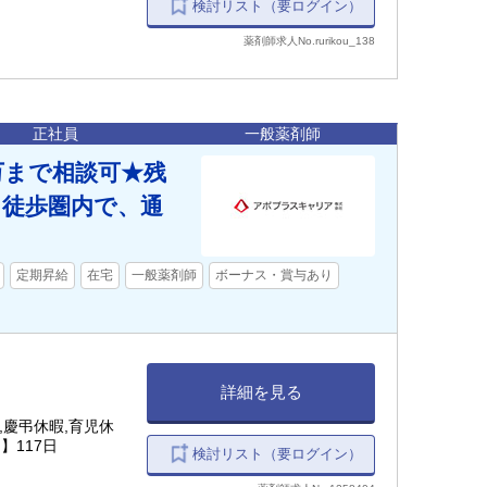
検討リスト（要ログイン）
薬剤師求人No.rurikou_138
正社員
一般薬剤師
万まで相談可★残
徒歩圏内で、通
定期昇給
在宅
一般薬剤師
ボーナス・賞与あり
詳細を見る
,慶弔休暇,育児休
】117日
検討リスト（要ログイン）