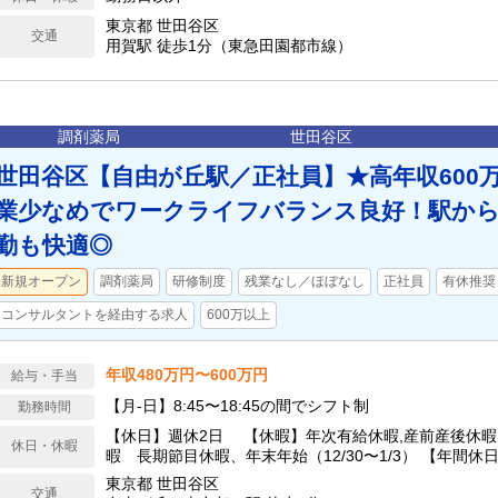
東京都 世田谷区
交通
用賀駅 徒歩1分（東急田園都市線）
調剤薬局
世田谷区
世田谷区【自由が丘駅／正社員】★高年収600
業少なめでワークライフバランス良好！駅から
勤も快適◎
新規オープン
調剤薬局
研修制度
残業なし／ほぼなし
正社員
有休推奨
コンサルタントを経由する求人
600万以上
年収480万円〜600万円
給与・手当
【月‐日】8:45〜18:45の間でシフト制
勤務時間
【休日】週休2日 【休暇】年次有給休暇,産前産後休暇
休日・休暇
暇 長期節目休暇、年末年始（12/30〜1/3） 【年間休日
東京都 世田谷区
交通