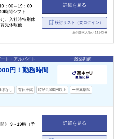
詳細を見る
0：00～19：00
40時間シフト
り)、入社時特別休
検討リスト（要ログイン）
、育児休暇他
薬剤師求人No.422143-H
パート・アルバイト
一般薬剤師
000円！勤務時間
ほぼなし
有休推奨
時給2,500円以上
一般薬剤師
詳細を見る
》 9～19時（予