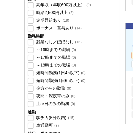
高年収（年収600万以上）
(
9
)
時給2,500円以上
(
2
)
定期昇給あり
(
18
)
ボーナス・賞与あり
(
14
)
勤務時間
残業なし／ほぼなし
(
16
)
～16時までの職場
(
0
)
～17時までの職場
(
0
)
～18時までの職場
(
0
)
短時間勤務(1日4h以下)
(
0
)
短時間勤務(1日6h以下)
(
0
)
夕方からの勤務
(
0
)
夜間・深夜帯のみ
(
0
)
土or日のみの勤務
(
0
)
通勤
駅チカ(5分以内)
(
15
)
車通勤可
(
3
)