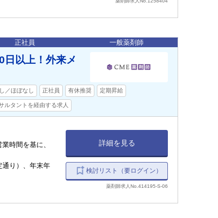
薬剤師求人No.1258404
正社員
一般薬剤師
20日以上！外来メ
し／ほぼなし
正社員
有休推奨
定期昇給
サルタントを経由する求人
詳細を見る
上記営業時間を基に、
定通り）、年末年
検討リスト（要ログイン）
薬剤師求人No.414195-S-06