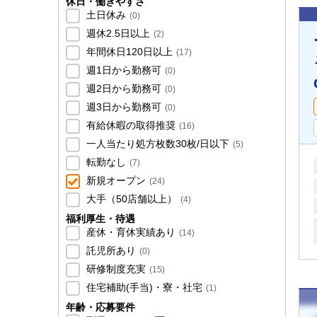
休日・働きやすさ
土日休み
(
0
)
週休2.5日以上
(
2
)
年間休日120日以上
(
17
)
週1日から勤務可
(
0
)
週2日から勤務可
(
0
)
週3日から勤務可
(
0
)
有給休暇の取得推奨
(
16
)
一人当たり処方枚数30枚/日以下
(
5
)
転勤なし
(
7
)
新規オープン
(
24
)
大手（50店舗以上）
(
4
)
福利厚生・待遇
産休・育休実績あり
(
14
)
託児所あり
(
0
)
研修制度充実
(
15
)
住宅補助(手当)・寮・社宅
(
1
)
年齢・応募要件