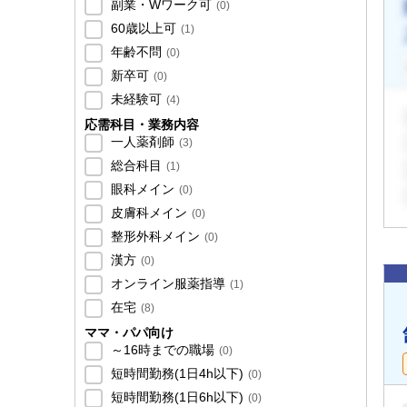
副業・Wワーク可
(
0
)
60歳以上可
(
1
)
年齢不問
(
0
)
新卒可
(
0
)
未経験可
(
4
)
応需科目・業務内容
一人薬剤師
(
3
)
総合科目
(
1
)
眼科メイン
(
0
)
皮膚科メイン
(
0
)
整形外科メイン
(
0
)
漢方
(
0
)
オンライン服薬指導
(
1
)
在宅
(
8
)
ママ・パパ向け
～16時までの職場
(
0
)
短時間勤務(1日4h以下)
(
0
)
短時間勤務(1日6h以下)
(
0
)