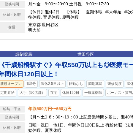
月〜金 9:00〜20:00 土日祝 9:00〜17:30
勤務時間
【休日】週休2日 【休暇】 夏期休暇, 年末年始, 年次
休日・休暇
後休暇, 育児休暇, 慶弔休暇
東京都 世田谷区
交通
明大前
調剤薬局
世田谷区
《千歳船橋駅すぐ》年収550万以上も◎医療モ
年間休日120日以上！
新規オープン
駅5分
週休2.5日以上
転勤なし
調剤薬局
研修制度
産
定期昇給
大手（50店舗）
在宅
休日120日
一般薬剤師
ボーナス・賞与
年収500万円〜650万円
給与・手当
【月〜土】8：30〜19：00 上記営業時間を基に、週40
勤務時間
日曜・祝日・他1日、年間休日120日以上 有給休暇（法
休日・休暇
始休暇、夏季休暇