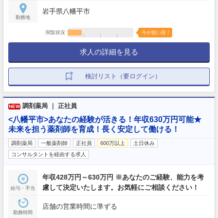
年末年始（5日）
岩手県八幡平市
勤務地
閲覧状況
今が狙い目！
求人の詳細を見る
検討リスト（要ログイン）
調剤薬局 ｜ 正社員
NEW
<八幡平市>あなたの経験が活きる！年収630万円可能★
未来を担う薬剤師を育成！長く安定して働ける！
調剤薬局
一般薬剤師
正社員
600万以上
土日休み
コンサルタントを経由する求人
年収428万円～630万円 ※あなたのご経験、能力を考
慮して決定いたします。お気軽にご相談ください！
給与・手当
店舗の営業時間に準ずる
勤務時間