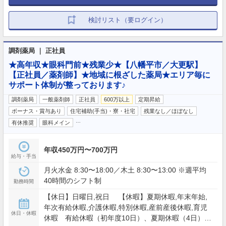
検討リスト（要ログイン）
調剤薬局 ｜ 正社員
★高年収★眼科門前★残業少★【八幡平市／大更駅】
【正社員／薬剤師】★地域に根ざした薬局★エリア毎に
サポート体制が整っております♪
調剤薬局
一般薬剤師
正社員
600万以上
定期昇給
ボーナス・賞与あり
住宅補助(手当)・寮・社宅
残業なし／ほぼなし
…
有休推奨
眼科メイン
年収450万円〜700万円
給与・手当
月火水金 8:30〜18:00／木土 8:30〜13:00 ※週平均
40時間のシフト制
勤務時間
【休日】日曜日,祝日 【休暇】夏期休暇,年末年始,
年次有給休暇,介護休暇,特別休暇,産前産後休暇,育児
休日・休暇
休暇 有給休暇（初年度10日）、夏期休暇（4日）、