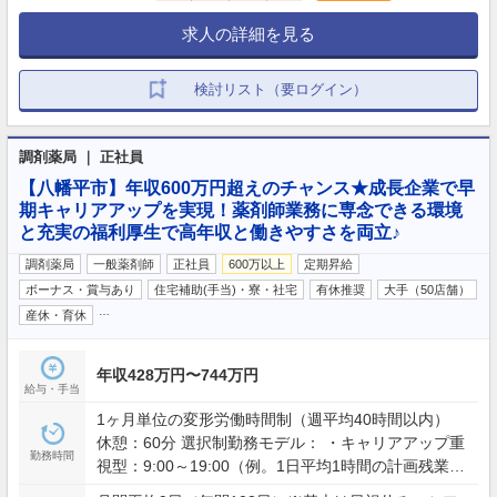
求人の詳細を見る
検討リスト（要ログイン）
調剤薬局 ｜ 正社員
【八幡平市】年収600万円超えのチャンス★成長企業で早
期キャリアアップを実現！薬剤師業務に専念できる環境
と充実の福利厚生で高年収と働きやすさを両立♪
調剤薬局
一般薬剤師
正社員
600万以上
定期昇給
ボーナス・賞与あり
住宅補助(手当)・寮・社宅
有休推奨
大手（50店舗）
…
産休・育休
年収428万円〜744万円
給与・手当
1ヶ月単位の変形労働時間制（週平均40時間以内）
休憩：60分 選択制勤務モデル： ・キャリアアップ重
勤務時間
視型：9:00～19:00（例。1日平均1時間の計画残業を
含む） ・ワークライフバランス型：9:00～19:00の間