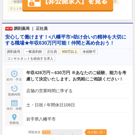
調剤薬局 ｜ 正社員
NEW
安心して働けます！<八幡平市>助け合いの精神を大切に
する職場★年収630万円可能！仲間と高め合おう！
調剤薬局
一般薬剤師
正社員
600万以上
未経験可
コンサルタントを経由する求人
年収428万円～630万円 ※あなたのご経験、能力を考
慮して決定いたします。お気軽にご相談ください！
給与・手当
店舗の営業時間に準ずる
勤務時間
土・日祝 / 年間休日108日
休日・休暇
岩手県八幡平市
勤務地
閲覧状況
今が狙い目！