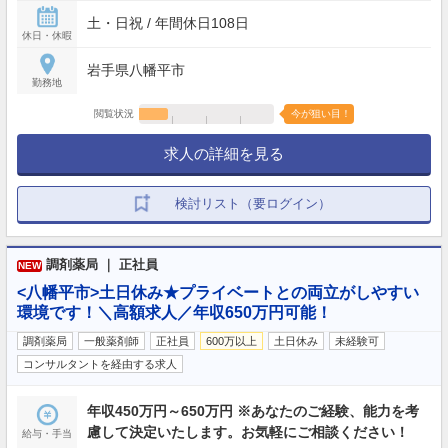
土・日祝 / 年間休日108日
休日・休暇
岩手県八幡平市
勤務地
閲覧状況
今が狙い目！
求人の詳細を見る
検討リスト（要ログイン）
調剤薬局 ｜ 正社員
NEW
<八幡平市>土日休み★プライベートとの両立がしやすい
環境です！＼高額求人／年収650万円可能！
調剤薬局
一般薬剤師
正社員
600万以上
土日休み
未経験可
コンサルタントを経由する求人
年収450万円～650万円 ※あなたのご経験、能力を考
慮して決定いたします。お気軽にご相談ください！
給与・手当