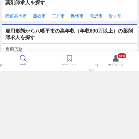
薬剤師求人を探す
陸前高田市
釜石市
二戸市
奥州市
滝沢市
岩手郡
雇用形態から八幡平市の高年収（年収600万以上）の薬剤
師求人を探す
雇用形態
正社員
契約社員
派遣
パート・アルバイト
new
検索
検討リスト
マイページ
TOP
m3.comログインで
求人探しがもっと便利に
最近チェックした求人一覧
薬剤師の転職成功ガイド
希望に合う新着求人を通知
コンサルタントに転職相談
人気求人を通知メールで逃さずキャッチ
検討中の求人を保存
利用規約
個人情報の取り扱いについて
求人をキープして、比較・検討できる
応募フォームの入力が簡単に
基本情報の入力省略で即応募完了