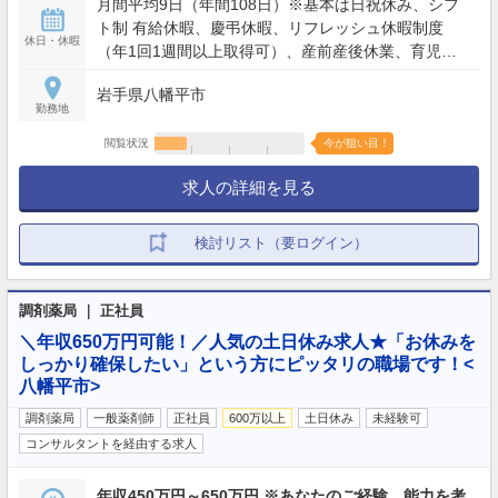
月間平均9日（年間108日）※基本は日祝休み、シフ
で実働8時間（残業想定少） ※夜間・土日含むシフト
ト制 有給休暇、慶弔休暇、リフレッシュ休暇制度
勤務あり（配属店舗の営業時間による）
休日・休暇
（年1回1週間以上取得可）、産前産後休業、育児休
業、介護休業、看護休暇、引越休暇、裁判員休暇 等
岩手県八幡平市
勤務地
閲覧状況
今が狙い目！
求人の詳細を見る
検討リスト（要ログイン）
調剤薬局 ｜ 正社員
＼年収650万円可能！／人気の土日休み求人★「お休みを
しっかり確保したい」という方にピッタリの職場です！<
八幡平市>
調剤薬局
一般薬剤師
正社員
600万以上
土日休み
未経験可
コンサルタントを経由する求人
年収450万円～650万円 ※あなたのご経験、能力を考