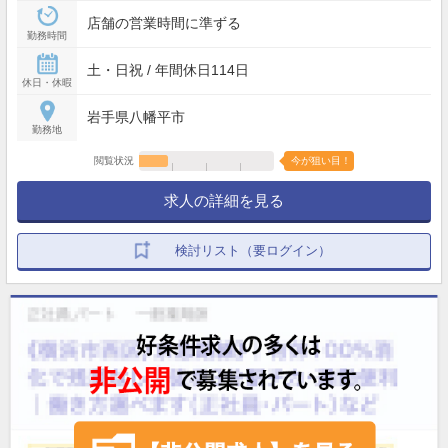
店舗の営業時間に準ずる
勤務時間
土・日祝 / 年間休日114日
休日・休暇
岩手県八幡平市
勤務地
閲覧状況
今が狙い目！
求人の詳細を見る
検討リスト（要ログイン）