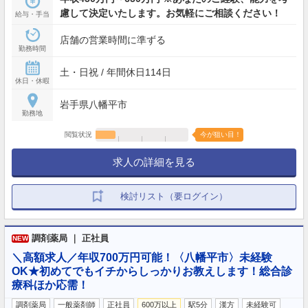
慮して決定いたします。お気軽にご相談ください！
給与・手当
店舗の営業時間に準ずる
勤務時間
土・日祝 / 年間休日114日
休日・休暇
岩手県八幡平市
勤務地
閲覧状況
今が狙い目！
求人の詳細を見る
検討リスト（要ログイン）
調剤薬局 ｜ 正社員
NEW
＼高額求人／年収700万円可能！〈八幡平市〉未経験
OK★初めてでもイチからしっかりお教えします！総合診
療科ほか応需！
調剤薬局
一般薬剤師
正社員
600万以上
駅5分
漢方
未経験可