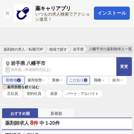
薬キャリアプリ
インストール
ログイン
会員登録
いつもの求人検索でアクショ
ン進呈！
八幡平市の薬剤師求人一覧
薬剤師の求人・転職TOP
地域で探す
岩手県
岩手県 八幡平市
変更
高年収（年収600万以上）
勤務地
雇用形態
業種
こだわり
職種
給与
✓
1
雇用形態を絞り込む
正社員
契約社員
派遣
パート・アルバイト
おすすめ順
新着順
8
薬剤師求人
件
中 1-20件