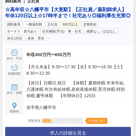
調剤薬局 ｜ 正社員
☆高年収☆八幡平市【大更駅】【正社員／薬剤師求人】
年休120日以上☆17時半まで！社宅あり◎福利厚生充実◎
調剤薬局
一般薬剤師
正社員
600万以上
定期昇給
ボーナス・賞与あり
住宅補助(手当)・寮・社宅
残業なし／ほぼなし
…
休日120日
産休・育休
年収450万円〜650万円
給与・手当
【月火木金】8:30〜17:30【水】8:30〜16:30【土】
8:30〜12:30
勤務時間
【休日】日曜日,祝日 【休暇】夏期休暇,年末年始,
介護休暇,年次有給休暇,産前産後休暇,育児休暇,特別
休日・休暇
休暇,慶弔休暇 【年間休日】120日
岩手県八幡平市
勤務地
閲覧状況
今が狙い目！
求人の詳細を見る