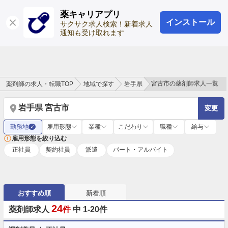
薬キャリアプリ
インストール
ログイン
会員登録
サクサク求人検索！新着求人
通知も受け取れます
宮古市の薬剤師求人一覧
薬剤師の求人・転職TOP
地域で探す
岩手県
岩手県 宮古市
変更
勤務地
雇用形態
業種
こだわり
職種
給与
✓
雇用形態を絞り込む
正社員
契約社員
派遣
パート・アルバイト
おすすめ順
新着順
24
薬剤師求人
件
中 1-20件