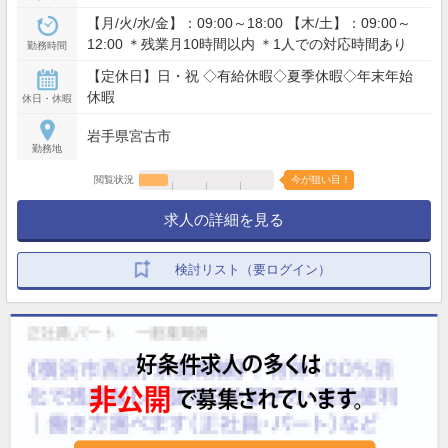
【月/火/水/金】：09:00～18:00 【木/土】：09:00～
12:00 ＊残業月10時間以内 ＊1人での対応時間あり
勤務時間
【定休日】日・祝 ◇有給休暇◇夏季休暇◇年末年始
休暇
休日・休暇
岩手県宮古市
勤務地
閲覧状況
今が狙い目！
求人の詳細を見る
検討リスト（要ログイン）