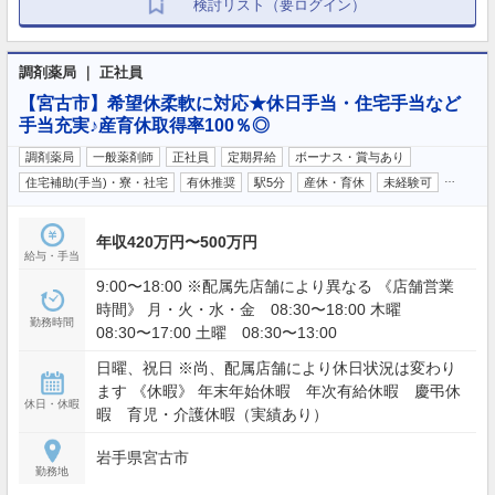
検討リスト（要ログイン）
調剤薬局 ｜ 正社員
【宮古市】希望休柔軟に対応★休日手当・住宅手当など
手当充実♪産育休取得率100％◎
調剤薬局
一般薬剤師
正社員
定期昇給
ボーナス・賞与あり
…
住宅補助(手当)・寮・社宅
有休推奨
駅5分
産休・育休
未経験可
年収420万円〜500万円
給与・手当
9:00〜18:00 ※配属先店舗により異なる 《店舗営業
時間》 月・火・水・金 08:30〜18:00 木曜
勤務時間
08:30〜17:00 土曜 08:30〜13:00
日曜、祝日 ※尚、配属店舗により休日状況は変わり
ます 《休暇》 年末年始休暇 年次有給休暇 慶弔休
休日・休暇
暇 育児・介護休暇（実績あり）
岩手県宮古市
勤務地