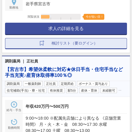
岩手県宮古市
勤務地
閲覧状況
今が狙い目！
求人の詳細を見る
検討リスト（要ログイン）
調剤薬局 ｜ 正社員
【宮古市】希望休柔軟に対応★休日手当・住宅手当など
手当充実♪産育休取得率100％◎
調剤薬局
一般薬剤師
正社員
定期昇給
ボーナス・賞与あり
…
住宅補助(手当)・寮・社宅
有休推奨
駅5分
産休・育休
未経験可
年収420万円〜500万円
給与・手当
9:00〜18:00 ※配属先店舗により異なる 《店舗営業
時間》 月・火・木・金 08:30〜17:30 水曜
勤務時間
08:30〜17:00 土曜 08:30〜13:00