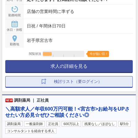
店舗の営業時間に準ずる
勤務時間
日祝 / 年間休日70日
休日・休暇
岩手県宮古市
勤務地
閲覧状況
今が狙い目！
求人の詳細を見る
検討リスト（要ログイン）
調剤薬局 ｜ 正社員
NEW
＼高額求人／年収600万円可能！<宮古市>お給与をUPさ
せたい方必見☆ぜひご相談ください◎
調剤薬局
一般薬剤師
正社員
600万以上
残業なし／ほぼなし
駅5分
コンサルタントを経由する求人