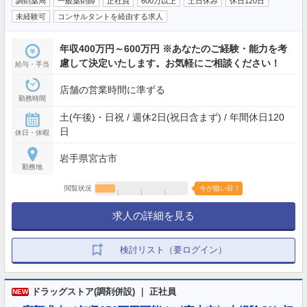
調剤薬局
一般薬剤師
正社員
600万以上
土日休み
休日120日
未経験可
コンサルタントを経由する求人
年収400万円～600万円 ※あなたのご経験・能力を考
慮して決定いたします。お気軽にご相談ください！
給与・手当
店舗の営業時間に準ずる
勤務時間
土(午後)・日祝 / 週休2日(祝日含まず) / 年間休日120
日
休日・休暇
岩手県宮古市
勤務地
閲覧状況
今が狙い目！
求人の詳細を見る
検討リスト（要ログイン）
ドラッグストア(調剤併設) ｜ 正社員
NEW