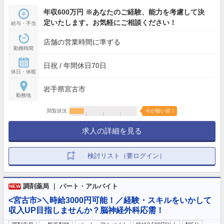
年収600万円 ※あなたのご経験、能力を考慮して決
定いたします。お気軽にご相談ください！
給与・手当
店舗の営業時間に準ずる
勤務時間
日祝 / 年間休日70日
休日・休暇
岩手県宮古市
勤務地
閲覧状況
今が狙い目！
求人の詳細を見る
検討リスト（要ログイン）
調剤薬局 ｜ パート・アルバイト
NEW
<宮古市>＼時給3000円可能！／経験・スキルをいかして
収入UP目指しませんか？脳神経外科応需！