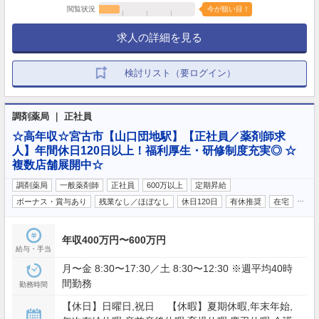
閲覧状況
今が狙い目！
求人の詳細を見る
検討リスト（要ログイン）
調剤薬局 ｜ 正社員
☆高年収☆宮古市【山口団地駅】【正社員／薬剤師求
人】年間休日120日以上！福利厚生・研修制度充実◎ ☆
複数店舗展開中☆
調剤薬局
一般薬剤師
正社員
600万以上
定期昇給
…
ボーナス・賞与あり
残業なし／ほぼなし
休日120日
有休推奨
在宅
年収400万円〜600万円
給与・手当
月〜金 8:30〜17:30／土 8:30〜12:30 ※週平均40時
間勤務
勤務時間
【休日】日曜日,祝日 【休暇】夏期休暇,年末年始,