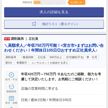
閲覧状況
今が狙い目！
求人の詳細を見る
検討リスト（要ログイン）
調剤薬局 ｜ 正社員
NEW
＼高額求人／年収750万円可能！<宮古市>まずはお問い合
わせください！年間休日105日◎おすすめ正社員求人♪
調剤薬局
一般薬剤師
正社員
600万以上
住宅補助(手当)・寮・社宅
駅5分
車通勤可
コンサルタントを経由する求人
年収420万円～750万円 ※あなたのご経験、能力を考
慮して決定いたします。お気軽にご相談ください！
給与・手当
店舗の営業時間に準ずる
勤務時間
日祝 / 週休2日制 / 年間休日105日
休日・休暇