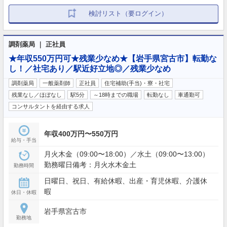
検討リスト（要ログイン）
調剤薬局 ｜ 正社員
★年収550万円可★残業少なめ★【岩手県宮古市】転勤な
し！／社宅あり／駅近好立地◎／残業少なめ
調剤薬局
一般薬剤師
正社員
住宅補助(手当)・寮・社宅
残業なし／ほぼなし
駅5分
～18時までの職場
転勤なし
車通勤可
コンサルタントを経由する求人
年収400万円〜550万円
給与・手当
月火木金（09:00〜18:00）／水土（09:00〜13:00）
勤務曜日備考：月火水木金土
勤務時間
日曜日、祝日、有給休暇、出産・育児休暇、介護休
暇
休日・休暇
岩手県宮古市
勤務地