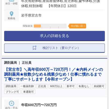
年次有給休暇,産前産後休暇,育児休暇,慶弔休暇,介護
休日・休暇
休暇,特別休暇 【年間休日】120日
岩手県宮古市
勤務地
閲覧状況
今が狙い目！
求人の詳細を見る
検討リスト（要ログイン）
調剤薬局 ｜ 正社員
【宮古市】＼高年収600万～720万円！／★内科メインの
調剤薬局★枚数少なめ＆残業少なめ！仕事に慣れるまで
丁寧にサポートします【令和オープン】
調剤薬局
一般薬剤師
正社員
600万以上
新卒可
転勤なし
未経験可
ブランク可
車通勤可
年収600万円〜720万円
給与・手当