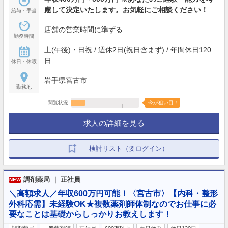
慮して決定いたします。お気軽にご相談ください！
給与・手当
店舗の営業時間に準ずる
勤務時間
土(午後)・日祝 / 週休2日(祝日含まず) / 年間休日120
日
休日・休暇
岩手県宮古市
勤務地
閲覧状況
今が狙い目！
求人の詳細を見る
検討リスト（要ログイン）
調剤薬局 ｜ 正社員
NEW
＼高額求人／年収600万円可能！〈宮古市〉【内科・整形
外科応需】未経験OK★複数薬剤師体制なのでお仕事に必
要なことは基礎からしっかりお教えします！