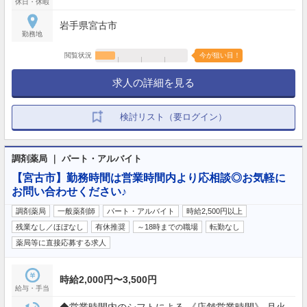
休日・休暇
岩手県宮古市
勤務地
閲覧状況
今が狙い目！
求人の詳細を見る
検討リスト（要ログイン）
調剤薬局 ｜ パート・アルバイト
【宮古市】勤務時間は営業時間内より応相談◎お気軽に
お問い合わせください♪
調剤薬局
一般薬剤師
パート・アルバイト
時給2,500円以上
残業なし／ほぼなし
有休推奨
～18時までの職場
転勤なし
薬局等に直接応募する求人
時給2,000円〜3,500円
給与・手当
◆営業時間内のシフトによる 《店舗営業時間》 月火