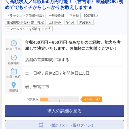
＼高額求人／年収650万円可能！〈宮古市〉未経験OK♪初
めてでもイチからしっかりお教えします★
ドラッグストア(調剤併設)
一般薬剤師
正社員
600万以上
住宅補助(手当)・寮・社宅
土日休み
駅5分
未経験可
コンサルタントを経由する求人
年収450万円～650万円 ※あなたのご経験、能力を考
慮して決定いたします。お気軽にご相談ください！
給与・手当
店舗の営業時間に準ずる
勤務時間
土・日祝 / 週休2日 / 年間休日113日
休日・休暇
岩手県宮古市
勤務地
閲覧状況
今が狙い目！
求人の詳細を見る
検討リスト（要ログイン）