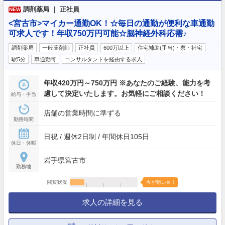
調剤薬局 ｜ 正社員
NEW
<宮古市>マイカー通勤OK！☆毎日の通勤が便利な車通勤
可求人です！年収750万円可能☆脳神経外科応需♪
調剤薬局
一般薬剤師
正社員
600万以上
住宅補助(手当)・寮・社宅
駅5分
車通勤可
コンサルタントを経由する求人
年収420万円～750万円 ※あなたのご経験、能力を考
慮して決定いたします。お気軽にご相談ください！
給与・手当
店舗の営業時間に準ずる
勤務時間
日祝 / 週休2日制 / 年間休日105日
休日・休暇
岩手県宮古市
勤務地
閲覧状況
今が狙い目！
求人の詳細を見る