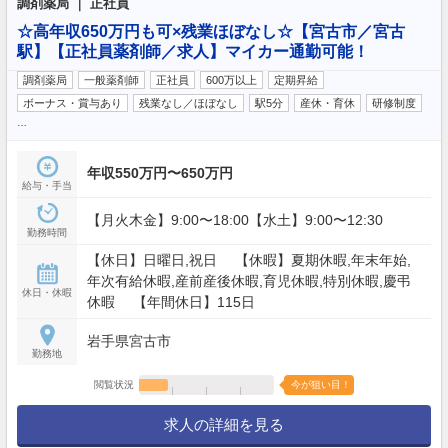
調剤薬局 ｜ 正社員
☆高年収650万円も可×残業ほぼなし☆【宮古市／宮古
駅】【正社員薬剤師／求人】マイカー通勤可能！
調剤薬局
一般薬剤師
正社員
600万以上
定期昇給
ボーナス・賞与あり
残業なし／ほぼなし
駅5分
産休・育休
研修制度
…
年収550万円〜650万円
給与・手当
【月火木金】9:00〜18:00【水土】9:00〜12:30
勤務時間
【休日】日曜日,祝日 【休暇】夏期休暇,年末年始,
年次有給休暇,産前産後休暇,育児休暇,特別休暇,慶弔
休日・休暇
休暇 【年間休日】115日
岩手県宮古市
勤務地
閲覧状況
今が狙い目！
求人の詳細を見る