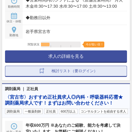
木金/8:30〜17:30 水/8:30〜17:00 土/8:30〜13:00
勤務時間
◆勤務日以外
休日・休暇
岩手県宮古市
勤務地
閲覧状況
今が狙い目！
求人の詳細を見る
検討リスト（要ログイン）
調剤薬局 ｜ 正社員
〈宮古市〉おすすめ正社員求人◎内科・呼吸器科応需★
調剤薬局求人です！まずはお問い合わせください！
調剤薬局
一般薬剤師
正社員
600万以上
コンサルタントを経由する求人
年収600万円 ※あなたのご経験、能力を考慮して決
定いたします。お気軽にご相談ください！
給与・手当