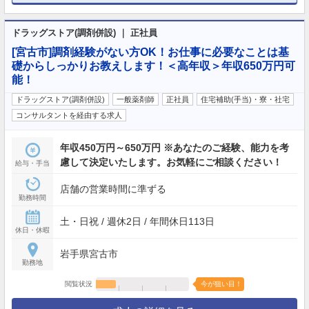
ドラッグストア(調剤併設) ｜ 正社員
[宮古市]調剤経験がない方OK！お仕事に必要なことは基
礎からしっかりお教えします！＜高年収＞年収650万円可
能！
ドラッグストア(調剤併設)
一般薬剤師
正社員
住宅補助(手当)・寮・社宅
コンサルタントを経由する求人
年収450万円～650万円 ※あなたのご経験、能力を考
慮して決定いたします。お気軽にご相談ください！
給与・手当
店舗の営業時間に準ずる
勤務時間
土・日祝 / 週休2日 / 年間休日113日
休日・休暇
岩手県宮古市
勤務地
閲覧状況
今が狙い目！