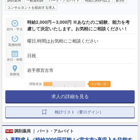
調剤薬局
一般薬剤師
パート・アルバイト
時給2,500円以上
駅5分
コンサルタントを経由する求人
時給2,000円～3,000円 ※あなたのご経験、能力を考
慮して決定いたします。お気軽にご相談ください！
給与・手当
曜日,時間はお気軽にご相談ください
勤務時間
日祝
休日・休暇
岩手県宮古市
勤務地
閲覧状況
今が狙い目！
求人の詳細を見る
検討リスト（要ログイン）
調剤薬局 ｜ パート・アルバイト
NEW
＼高額求人／時給3000円可能！<宮古市>高収入を目指す