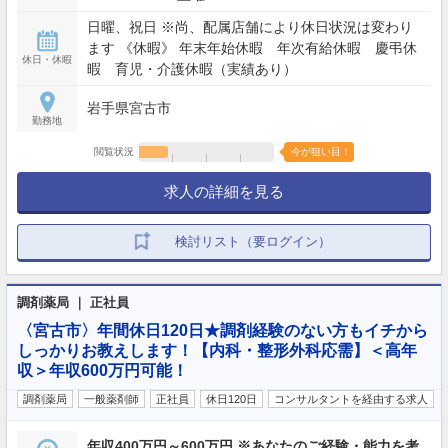
日曜、祝日 ※尚、配属店舗により休日状況は変わり
ます 《休暇》 年末年始休暇 年次有給休暇 慶弔休
休日・休暇
暇 育児・介護休暇（実績あり）
岩手県宮古市
勤務地
閲覧状況
今が狙い目！
求人の詳細を見る
検討リスト（要ログイン）
調剤薬局 ｜ 正社員
〈宮古市〉年間休日120日★調剤経験のない方もイチから
しっかりお教えします！【内科・整形外科応需】＜高年
収＞年収600万円可能！
調剤薬局
一般薬剤師
正社員
休日120日
コンサルタントを経由する求人
年収400万円～600万円 ※あなたのご経験・能力を考