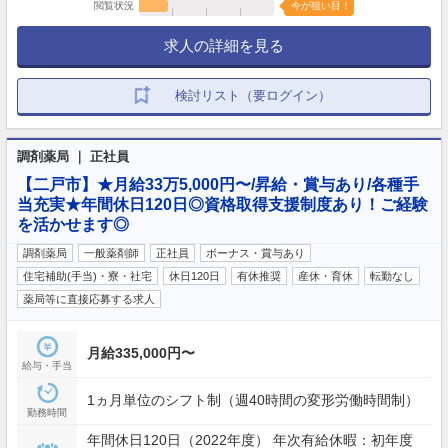
閲覧状況
今が狙い目！
求人の詳細を見る
検討リスト（要ログイン）
調剤薬局 ｜ 正社員
【二戸市】★月給33万5,000円〜/昇給・賞与あり/各種手
当充実★年間休日120日◎資格取得支援制度あり！ご経験
を活かせます◎
調剤薬局
一般薬剤師
正社員
ボーナス・賞与あり
住宅補助(手当)・寮・社宅
休日120日
有休推奨
産休・育休
転勤なし
薬局等に直接応募する求人
月給335,000円〜
給与・手当
1ヵ月単位のシフト制（週40時間の変形労働時間制）
勤務時間
年間休日120日（2022年度） 年次有給休暇：初年度