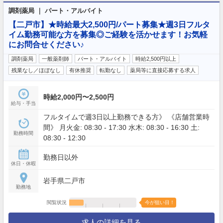
調剤薬局 ｜ パート・アルバイト
【二戸市】★時給最大2,500円/パート募集★週3日フルタ
イム勤務可能な方を募集◎ご経験を活かせます！お気軽
にお問合せください♪
調剤薬局
一般薬剤師
パート・アルバイト
時給2,500円以上
残業なし／ほぼなし
有休推奨
転勤なし
薬局等に直接応募する求人
時給2,000円〜2,500円
給与・手当
フルタイムで週3日以上勤務できる方》 《店舗営業時
間》 月火金: 08:30 - 17:30 水木: 08:30 - 16:30 土:
勤務時間
08:30 - 12:30
勤務日以外
休日・休暇
岩手県二戸市
勤務地
閲覧状況
今が狙い目！
求人の詳細を見る