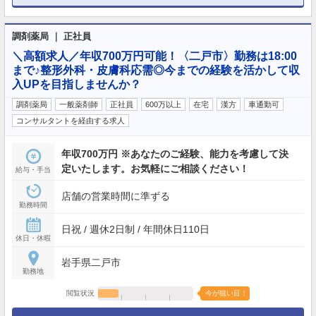
調剤薬局 ｜ 正社員
＼高額求人／年収700万円可能！〈二戸市〉勤務は18:00
まで♪整形外科・皮膚科応需◎今までの経験を活かして収
入UPを目指しませんか？
調剤薬局
一般薬剤師
正社員
600万以上
在宅
漢方
車通勤可
コンサルタントを経由する求人
年収700万円 ※あなたのご経験、能力を考慮して決
定いたします。お気軽にご相談ください！
給与・手当
店舗の営業時間に準ずる
勤務時間
日祝 / 週休2日制 / 年間休日110日
休日・休暇
岩手県二戸市
勤務地
閲覧状況
今が狙い目！