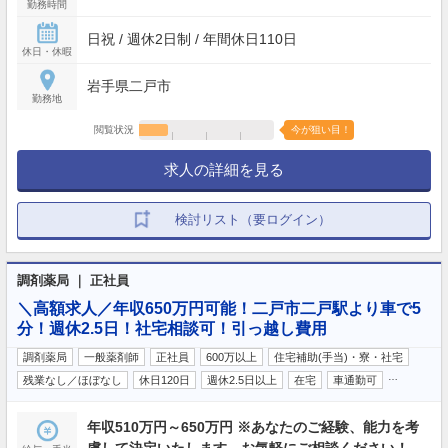
勤務時間
日祝 / 週休2日制 / 年間休日110日
休日・休暇
岩手県二戸市
勤務地
閲覧状況
今が狙い目！
求人の詳細を見る
検討リスト（要ログイン）
調剤薬局 ｜ 正社員
＼高額求人／年収650万円可能！二戸市二戸駅より車で5
分！週休2.5日！社宅相談可！引っ越し費用
調剤薬局
一般薬剤師
正社員
600万以上
住宅補助(手当)・寮・社宅
…
残業なし／ほぼなし
休日120日
週休2.5日以上
在宅
車通勤可
年収510万円～650万円 ※あなたのご経験、能力を考
慮して決定いたします。お気軽にご相談ください！