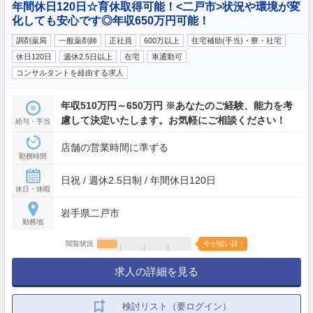
年間休日120日☆育休取得可能！<二戸市>状況や環境が変
化しても安心です◎年収650万円可能！
調剤薬局
一般薬剤師
正社員
600万以上
住宅補助(手当)・寮・社宅
休日120日
週休2.5日以上
在宅
車通勤可
コンサルタントを経由する求人
年収510万円～650万円 ※あなたのご経験、能力を考
慮して決定いたします。お気軽にご相談ください！
給与・手当
店舗の営業時間に準ずる
勤務時間
日祝 / 週休2.5日制 / 年間休日120日
休日・休暇
岩手県二戸市
勤務地
閲覧状況
今が狙い目！
求人の詳細を見る
検討リスト（要ログイン）