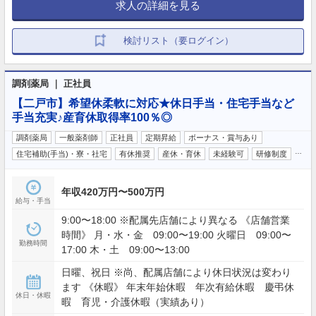
求人の詳細を見る
検討リスト（要ログイン）
調剤薬局 ｜ 正社員
【二戸市】希望休柔軟に対応★休日手当・住宅手当など
手当充実♪産育休取得率100％◎
調剤薬局
一般薬剤師
正社員
定期昇給
ボーナス・賞与あり
…
住宅補助(手当)・寮・社宅
有休推奨
産休・育休
未経験可
研修制度
年収420万円〜500万円
給与・手当
9:00〜18:00 ※配属先店舗により異なる 《店舗営業
時間》 月・水・金 09:00〜19:00 火曜日 09:00〜
勤務時間
17:00 木・土 09:00〜13:00
日曜、祝日 ※尚、配属店舗により休日状況は変わり
ます 《休暇》 年末年始休暇 年次有給休暇 慶弔休
休日・休暇
暇 育児・介護休暇（実績あり）