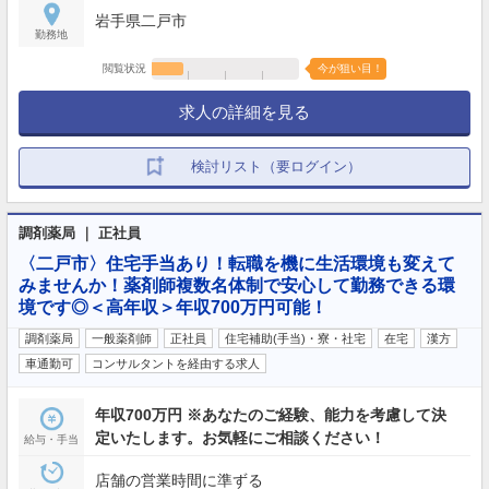
岩手県二戸市
勤務地
閲覧状況
今が狙い目！
求人の詳細を見る
検討リスト（要ログイン）
調剤薬局 ｜ 正社員
〈二戸市〉住宅手当あり！転職を機に生活環境も変えて
みませんか！薬剤師複数名体制で安心して勤務できる環
境です◎＜高年収＞年収700万円可能！
調剤薬局
一般薬剤師
正社員
住宅補助(手当)・寮・社宅
在宅
漢方
車通勤可
コンサルタントを経由する求人
年収700万円 ※あなたのご経験、能力を考慮して決
定いたします。お気軽にご相談ください！
給与・手当
店舗の営業時間に準ずる