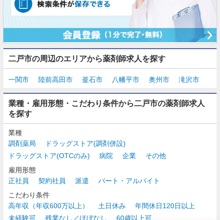
二戸市の周辺のエリアから薬剤師求人を探す
一関市
陸前高田市
釜石市
八幡平市
奥州市
滝沢市
業種・雇用形態・こだわり条件から二戸市の薬剤師求人
を探す
業種
調剤薬局
ドラッグストア(調剤併設)
ドラッグストア(OTCのみ)
病院
企業
その他
雇用形態
正社員
契約社員
派遣
パート・アルバイト
こだわり条件
高年収（年収600万以上）
土日休み
年間休日120日以上
未経験可
残業なし／ほぼなし
60歳以上可