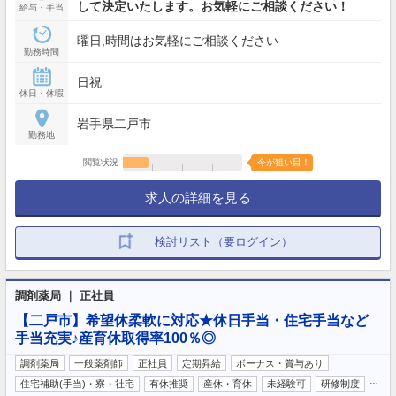
して決定いたします。お気軽にご相談ください！
給与・手当
曜日,時間はお気軽にご相談ください
勤務時間
日祝
休日・休暇
岩手県二戸市
勤務地
閲覧状況
今が狙い目！
求人の詳細を見る
検討リスト（要ログイン）
調剤薬局 ｜ 正社員
【二戸市】希望休柔軟に対応★休日手当・住宅手当など
手当充実♪産育休取得率100％◎
調剤薬局
一般薬剤師
正社員
定期昇給
ボーナス・賞与あり
…
住宅補助(手当)・寮・社宅
有休推奨
産休・育休
未経験可
研修制度