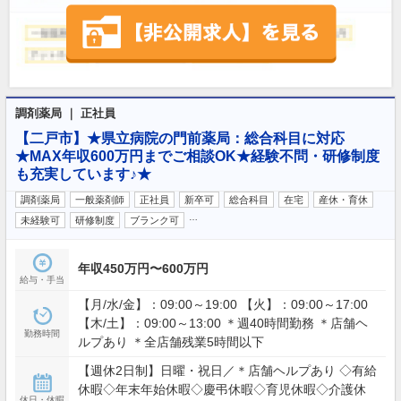
調剤薬局 ｜ 正社員
【二戸市】★県立病院の門前薬局：総合科目に対応
★MAX年収600万円までご相談OK★経験不問・研修制度
も充実しています♪★
調剤薬局
一般薬剤師
正社員
新卒可
総合科目
在宅
産休・育休
…
未経験可
研修制度
ブランク可
年収450万円〜600万円
給与・手当
【月/水/金】：09:00～19:00 【火】：09:00～17:00
【木/土】：09:00～13:00 ＊週40時間勤務 ＊店舗ヘ
勤務時間
ルプあり ＊全店舗残業5時間以下
【週休2日制】日曜・祝日／＊店舗ヘルプあり ◇有給
休暇◇年末年始休暇◇慶弔休暇◇育児休暇◇介護休
休日・休暇