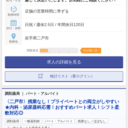
給与・手当
店舗の営業時間に準ずる
勤務時間
日祝 / 週休2.5日 / 年間休日120日
休日・休暇
岩手県二戸市
勤務地
閲覧状況
今が狙い目！
求人の詳細を見る
検討リスト（要ログイン）
調剤薬局 ｜ パート・アルバイト
〈二戸市〉残業なし！プライベートとの両立がしやすい
★内科・泌尿器科応需！おすすめパート求人！シフト柔
軟対応◎
調剤薬局
一般薬剤師
パート・アルバイト
残業なし／ほぼなし
コンサルタントを経由する求人