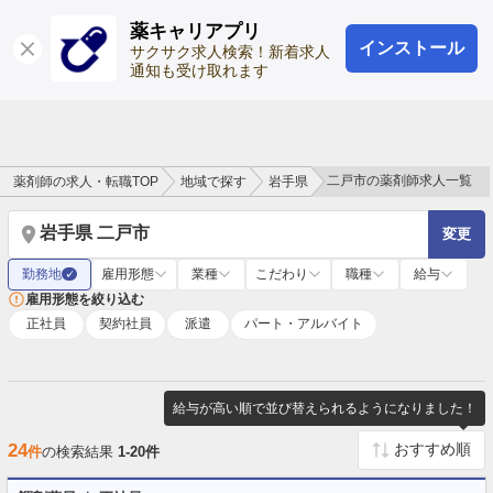
薬キャリアプリ
インストール
ログイン
会員登録
サクサク求人検索！新着求人
通知も受け取れます
二戸市の薬剤師求人一覧
薬剤師の求人・転職TOP
地域で探す
岩手県
岩手県 二戸市
変更
勤務地
雇用形態
業種
こだわり
職種
給与
✓
雇用形態を絞り込む
正社員
契約社員
派遣
パート・アルバイト
給与が高い順で並び替えられるようになりました！
24
件
の検索結果
1-20件