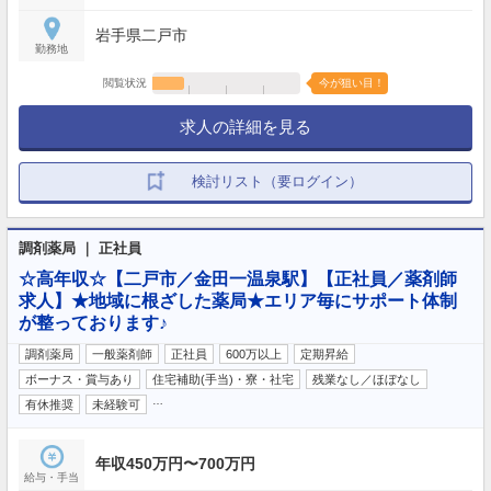
岩手県二戸市
勤務地
閲覧状況
今が狙い目！
求人の詳細を見る
検討リスト（要ログイン）
調剤薬局 ｜ 正社員
☆高年収☆【二戸市／金田一温泉駅】【正社員／薬剤師
求人】★地域に根ざした薬局★エリア毎にサポート体制
が整っております♪
調剤薬局
一般薬剤師
正社員
600万以上
定期昇給
ボーナス・賞与あり
住宅補助(手当)・寮・社宅
残業なし／ほぼなし
…
有休推奨
未経験可
年収450万円〜700万円
給与・手当