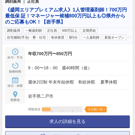
調剤薬局 ｜ 正社員
《盛岡エリアプレミアム求人》1人管理薬剤師！700万円
最低保 証！マネージャー候補800万円以上も◎県外から
のご応募もOK！【岩手県】
調剤薬局
一般薬剤師
正社員
600万以上
定期昇給
…
住宅補助(手当)・寮・社宅
有休推奨
駅5分
一人薬剤師
新規オープン
年収700万円〜850万円
給与・手当
9：00〜18：00 週40時間（仮）
勤務時間
週休2日制 年末年始休暇 有給休暇 夏季休暇
休日・休暇
岩手県二戸市
勤務地
閲覧状況
今が狙い目！
求人の詳細を見る