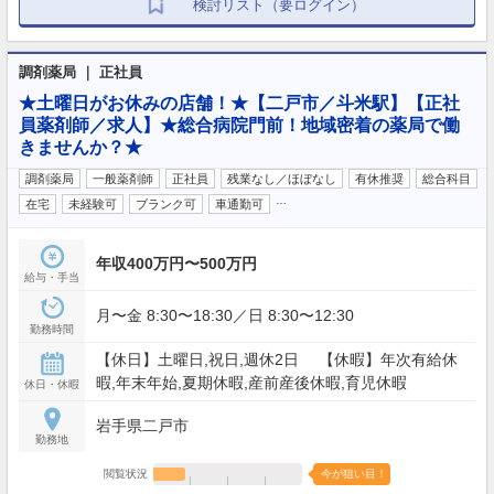
検討リスト（要ログイン）
調剤薬局 ｜ 正社員
★土曜日がお休みの店舗！★【二戸市／斗米駅】【正社
員薬剤師／求人】★総合病院門前！地域密着の薬局で働
きませんか？★
調剤薬局
一般薬剤師
正社員
残業なし／ほぼなし
有休推奨
総合科目
…
在宅
未経験可
ブランク可
車通勤可
年収400万円〜500万円
給与・手当
月〜金 8:30〜18:30／日 8:30〜12:30
勤務時間
【休日】土曜日,祝日,週休2日 【休暇】年次有給休
暇,年末年始,夏期休暇,産前産後休暇,育児休暇
休日・休暇
岩手県二戸市
勤務地
閲覧状況
今が狙い目！