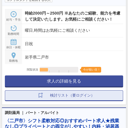
時給2000円～2500円 ※あなたのご経験、能力を考慮
して決定いたします。お気軽にご相談ください！
給与・手当
曜日,時間はお気軽にご相談ください
勤務時間
日祝
休日・休暇
岩手県二戸市
勤務地
閲覧状況
今が狙い目！
求人の詳細を見る
検討リスト（要ログイン）
調剤薬局 ｜ パート・アルバイト
〈二戸市〉シフト柔軟対応◎おすすめパート求人★残業
なし◎プライベートとの両立がしやすい！内科・泌尿器