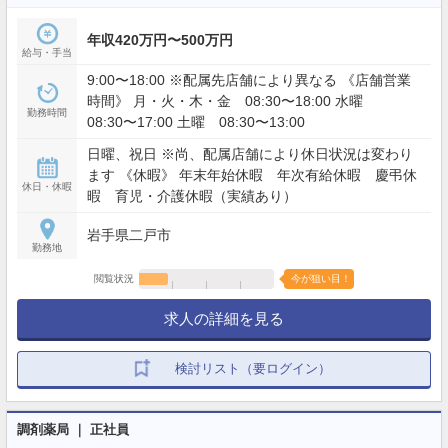
年収420万円〜500万円
給与・手当
9:00〜18:00 ※配属先店舗により異なる 《店舗営業
時間》 月・火・木・金 08:30〜18:00 水曜
勤務時間
08:30〜17:00 土曜 08:30〜13:00
日曜、祝日 ※尚、配属店舗により休日状況は変わり
ます 《休暇》 年末年始休暇 年次有給休暇 慶弔休
休日・休暇
暇 育児・介護休暇（実績あり）
岩手県二戸市
勤務地
閲覧状況
今が狙い目！
求人の詳細を見る
検討リスト（要ログイン）
調剤薬局 ｜ 正社員