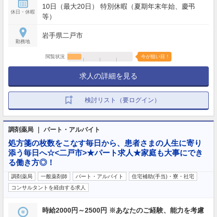
10日（最大20日） 特別休暇（夏期年末年始、慶弔
休日・休暇
等）
岩手県二戸市
勤務地
閲覧状況
今が狙い目！
求人の詳細を見る
検討リスト（要ログイン）
調剤薬局 ｜ パート・アルバイト
処方箋の枚数をこなす毎日から、患者さまの人生に寄り
添う毎日へ☆<二戸市>★パート求人★家庭も大事にでき
る働き方◎！
調剤薬局
一般薬剤師
パート・アルバイト
住宅補助(手当)・寮・社宅
コンサルタントを経由する求人
時給2000円～2500円 ※あなたのご経験、能力を考慮