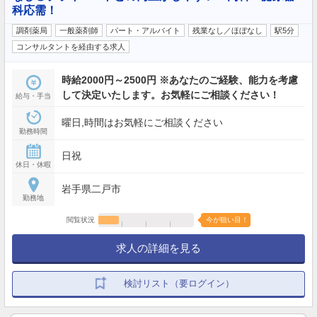
科応需！
調剤薬局
一般薬剤師
パート・アルバイト
残業なし／ほぼなし
駅5分
コンサルタントを経由する求人
時給2000円～2500円 ※あなたのご経験、能力を考慮
して決定いたします。お気軽にご相談ください！
給与・手当
曜日,時間はお気軽にご相談ください
勤務時間
日祝
休日・休暇
岩手県二戸市
勤務地
閲覧状況
今が狙い目！
求人の詳細を見る
検討リスト（要ログイン）