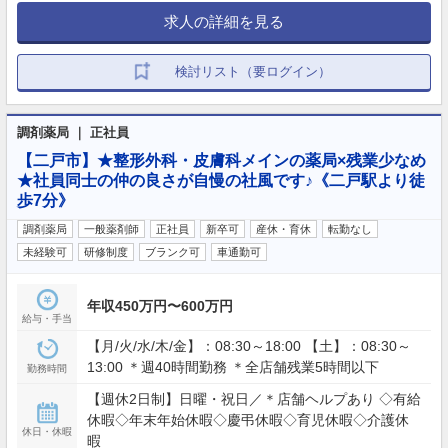
求人の詳細を見る
検討リスト（要ログイン）
調剤薬局 ｜ 正社員
【二戸市】★整形外科・皮膚科メインの薬局×残業少なめ
★社員同士の仲の良さが自慢の社風です♪《二戸駅より徒
歩7分》
調剤薬局
一般薬剤師
正社員
新卒可
産休・育休
転勤なし
未経験可
研修制度
ブランク可
車通勤可
年収450万円〜600万円
給与・手当
【月/火/水/木/金】：08:30～18:00 【土】：08:30～
13:00 ＊週40時間勤務 ＊全店舗残業5時間以下
勤務時間
【週休2日制】日曜・祝日／＊店舗ヘルプあり ◇有給
休暇◇年末年始休暇◇慶弔休暇◇育児休暇◇介護休
休日・休暇
暇