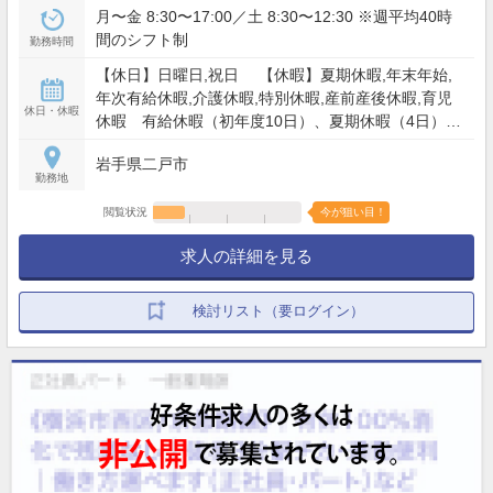
月〜金 8:30〜17:00／土 8:30〜12:30 ※週平均40時
間のシフト制
勤務時間
【休日】日曜日,祝日 【休暇】夏期休暇,年末年始,
年次有給休暇,介護休暇,特別休暇,産前産後休暇,育児
休日・休暇
休暇 有給休暇（初年度10日）、夏期休暇（4日）、
年末年始（5日）
岩手県二戸市
勤務地
閲覧状況
今が狙い目！
求人の詳細を見る
検討リスト（要ログイン）