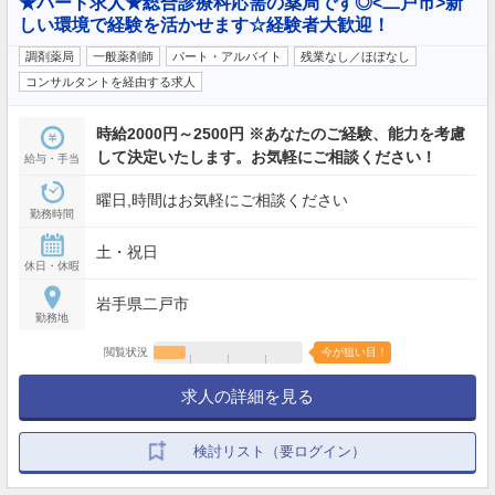
★パート求人★総合診療科応需の薬局です◎<二戸市>新
しい環境で経験を活かせます☆経験者大歓迎！
調剤薬局
一般薬剤師
パート・アルバイト
残業なし／ほぼなし
コンサルタントを経由する求人
時給2000円～2500円 ※あなたのご経験、能力を考慮
して決定いたします。お気軽にご相談ください！
給与・手当
曜日,時間はお気軽にご相談ください
勤務時間
土・祝日
休日・休暇
岩手県二戸市
勤務地
閲覧状況
今が狙い目！
求人の詳細を見る
検討リスト（要ログイン）