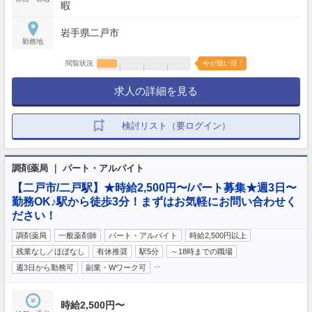
暇
岩手県二戸市
勤務地
閲覧状況
今が狙い目！
求人の詳細を見る
検討リスト（要ログイン）
調剤薬局 ｜ パート・アルバイト
【二戸市/二戸駅】★時給2,500円〜/パート募集★週3日〜
勤務OK♪駅から徒歩3分！まずはお気軽にお問い合わせく
ださい！
調剤薬局
一般薬剤師
パート・アルバイト
時給2,500円以上
残業なし／ほぼなし
有休推奨
駅5分
～18時までの職場
…
週3日から勤務可
副業・Wワーク可
時給2,500円〜