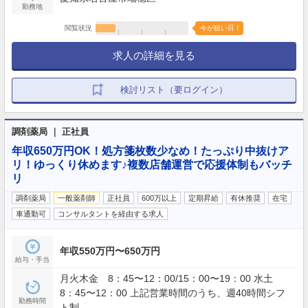
勤務地
閲覧状況
今が狙い目！
求人の詳細を見る
検討リスト（要ログイン）
調剤薬局 ｜ 正社員
年収650万円OK！処方箋枚数少なめ！たっぷり中抜けア
リ！ゆっくり休めます♪複数店舗運営で応援体制もバッチ
リ
調剤薬局
一般薬剤師
正社員
600万以上
定期昇給
有休推奨
在宅
車通勤可
コンサルタントを経由する求人
年収550万円〜650万円
給与・手当
月火木金 8：45〜12：00/15：00〜19：00 水土
8：45〜12：00 上記営業時間のうち、週40時間シフ
勤務時間
ト制