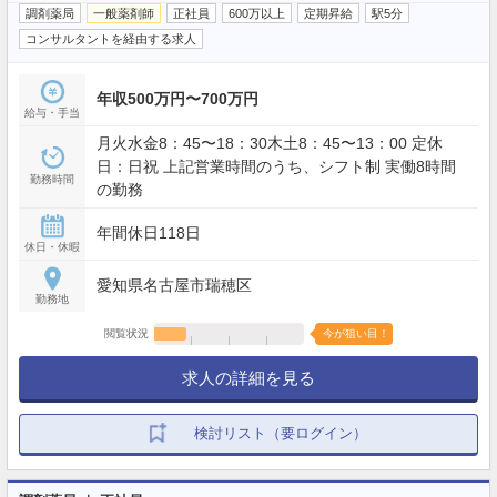
調剤薬局
一般薬剤師
正社員
600万以上
定期昇給
駅5分
コンサルタントを経由する求人
年収500万円〜700万円
給与・手当
月火水金8：45〜18：30木土8：45〜13：00 定休
日：日祝 上記営業時間のうち、シフト制 実働8時間
勤務時間
の勤務
年間休日118日
休日・休暇
愛知県名古屋市瑞穂区
勤務地
閲覧状況
今が狙い目！
求人の詳細を見る
検討リスト（要ログイン）