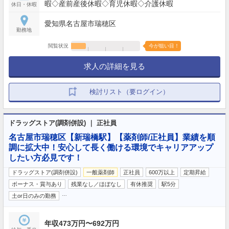
暇◇産前産後休暇◇育児休暇◇介護休暇
休日・休暇
愛知県名古屋市瑞穂区
勤務地
閲覧状況
今が狙い目！
求人の詳細を見る
検討リスト（要ログイン）
ドラッグストア(調剤併設) ｜ 正社員
名古屋市瑞穂区【新瑞橋駅】【薬剤師/正社員】業績を順
調に拡大中！安心して長く働ける環境でキャリアアップ
したい方必見です！
ドラッグストア(調剤併設)
一般薬剤師
正社員
600万以上
定期昇給
ボーナス・賞与あり
残業なし／ほぼなし
有休推奨
駅5分
…
土or日のみの勤務
年収473万円〜692万円