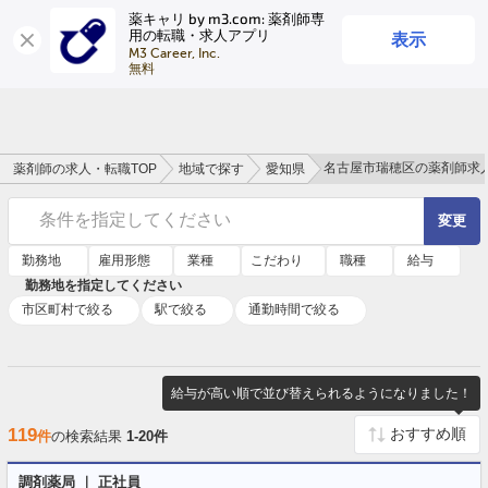
薬キャリ by m3.com: 薬剤師専
表示
用の転職・求人アプリ
ログイン
会員登録
M3 Career, Inc.

無料
名古屋市瑞穂区の薬剤師求
薬剤師の求人・転職TOP
地域で探す
愛知県
条件を指定してください
変更
勤務地
雇用形態
業種
こだわり
職種
給与
勤務地を指定してください
市区町村で絞る
駅で絞る
通勤時間で絞る
給与が高い順で並び替えられるようになりました！
119
件
の検索結果
1-20件
調剤薬局 ｜ 正社員