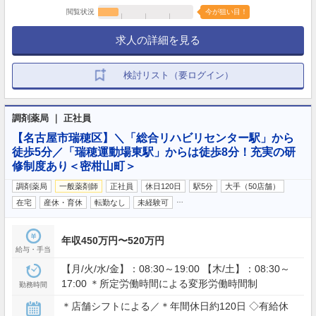
閲覧状況
今が狙い目！
求人の詳細を見る
検討リスト（要ログイン）
調剤薬局 ｜ 正社員
【名古屋市瑞穂区】＼「総合リハビリセンター駅」から
徒歩5分／「瑞穂運動場東駅」からは徒歩8分！充実の研
修制度あり＜密柑山町＞
調剤薬局
一般薬剤師
正社員
休日120日
駅5分
大手（50店舗）
…
在宅
産休・育休
転勤なし
未経験可
年収450万円〜520万円
給与・手当
【月/火/水/金】：08:30～19:00 【木/土】：08:30～
17:00 ＊所定労働時間による変形労働時間制
勤務時間
＊店舗シフトによる／＊年間休日約120日 ◇有給休