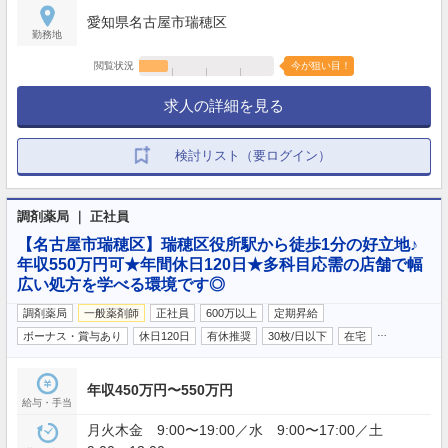
愛知県名古屋市瑞穂区
勤務地
閲覧状況
今が狙い目！
求人の詳細を見る
検討リスト（要ログイン）
調剤薬局 ｜ 正社員
【名古屋市瑞穂区】瑞穂区役所駅から徒歩1分の好立地♪
年収550万円可★年間休日120日★多科目応需の店舗で幅
広い処方を学べる環境です◎
調剤薬局
一般薬剤師
正社員
600万以上
定期昇給
…
ボーナス・賞与あり
休日120日
有休推奨
30枚/日以下
在宅
年収450万円〜550万円
給与・手当
月火木金 9:00〜19:00／水 9:00〜17:00／土