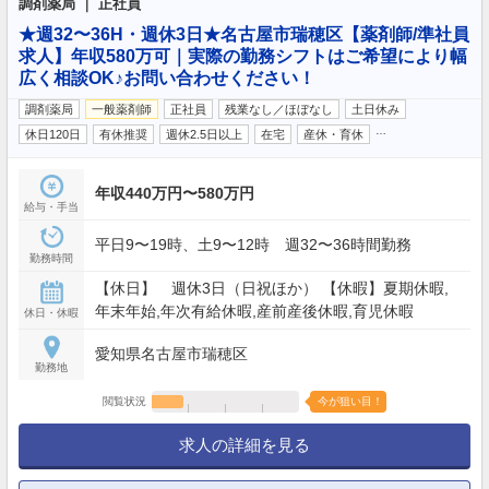
調剤薬局 ｜ 正社員
★週32〜36H・週休3日★名古屋市瑞穂区【薬剤師/準社員
求人】年収580万可｜実際の勤務シフトはご希望により幅
広く相談OK♪お問い合わせください！
調剤薬局
一般薬剤師
正社員
残業なし／ほぼなし
土日休み
…
休日120日
有休推奨
週休2.5日以上
在宅
産休・育休
年収440万円〜580万円
給与・手当
平日9〜19時、土9〜12時 週32〜36時間勤務
勤務時間
【休日】 週休3日（日祝ほか） 【休暇】夏期休暇,
年末年始,年次有給休暇,産前産後休暇,育児休暇
休日・休暇
愛知県名古屋市瑞穂区
勤務地
閲覧状況
今が狙い目！
求人の詳細を見る