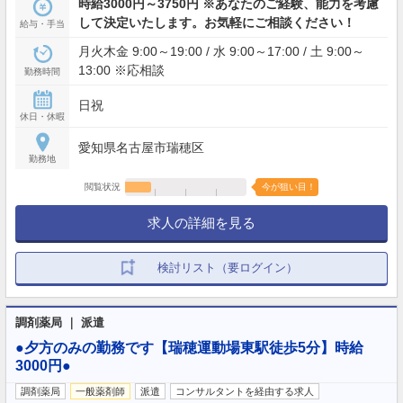
時給3000円～3750円 ※あなたのご経験、能力を考慮
して決定いたします。お気軽にご相談ください！
給与・手当
月火木金 9:00～19:00 / 水 9:00～17:00 / 土 9:00～
13:00 ※応相談
勤務時間
日祝
休日・休暇
愛知県名古屋市瑞穂区
勤務地
閲覧状況
今が狙い目！
求人の詳細を見る
検討リスト（要ログイン）
調剤薬局 ｜ 派遣
●夕方のみの勤務です【瑞穂運動場東駅徒歩5分】時給
3000円●
調剤薬局
一般薬剤師
派遣
コンサルタントを経由する求人