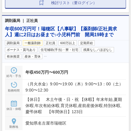
検討リスト（要ログイン）
調剤薬局 ｜ 正社員
年収600万円可！瑞穂区【八事駅】【薬剤師/正社員求
人】週に2日はお昼まで♪小児科門前 開局19時まで
調剤薬局
一般薬剤師
正社員
600万以上
定期昇給
ボーナス・賞与あり
住宅補助(手当)・寮・社宅
残業なし／ほぼなし
…
有休推奨
産休・育休
年収450万円〜600万円
給与・手当
（月火水金）9:00〜19:00（木）9:00〜13：00（土）
9:00〜12:30
勤務時間
【休日】 木土午後・日・祝 【休暇】年末年始,夏期
休暇,年次有給休暇,育児休暇,産前産後休暇,特別休暇,
休日・休暇
慶弔休暇 【年間休日】123日
愛知県名古屋市瑞穂区
勤務地