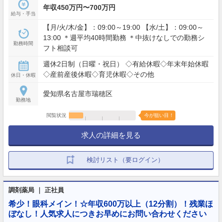
年収450万円〜700万円
給与・手当
【月/火/木/金】：09:00～19:00 【水/土】：09:00～
13:00 ＊週平均40時間勤務 ＊中抜けなしでの勤務シ
勤務時間
フト相談可
週休2日制（日曜・祝日） ◇有給休暇◇年末年始休暇
◇産前産後休暇◇育児休暇◇その他
休日・休暇
愛知県名古屋市瑞穂区
勤務地
閲覧状況
今が狙い目！
求人の詳細を見る
検討リスト（要ログイン）
調剤薬局 ｜ 正社員
希少！眼科メイン！☆年収600万以上（12分割）！残業ほ
ぼなし！人気求人につきお早めにお問い合わせください