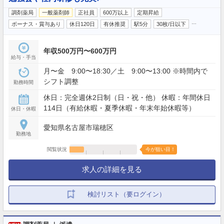
調剤薬局
一般薬剤師
正社員
600万以上
定期昇給
…
ボーナス・賞与あり
休日120日
有休推奨
駅5分
30枚/日以下
年収500万円〜600万円
給与・手当
月〜金 9:00〜18:30／土 9:00〜13:00 ※時間内で
シフト調整
勤務時間
休日：完全週休2日制（日・祝・他） 休暇：年間休日
114日（有給休暇・夏季休暇・年末年始休暇等）
休日・休暇
愛知県名古屋市瑞穂区
勤務地
閲覧状況
今が狙い目！
求人の詳細を見る
検討リスト（要ログイン）