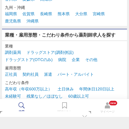
九州・沖縄
福岡県
佐賀県
長崎県
熊本県
大分県
宮崎県
鹿児島県
沖縄県
業種・雇用形態・こだわり条件から薬剤師求人を探す
業種
調剤薬局
ドラッグストア(調剤併設)
ドラッグストア(OTCのみ)
病院
企業
その他
雇用形態
正社員
契約社員
派遣
パート・アルバイト
こだわり条件
高年収（年収600万以上）
土日休み
年間休日120日以上
未経験可
残業なし／ほぼなし
60歳以上可
時給2,500円以上
new
検索
検討リスト
マイページ
TOP
m3.comログインで
求人探しがもっと便利に
最近チェックした求人一覧