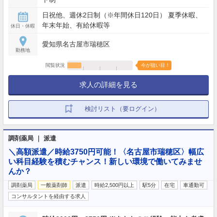
日祝他、週休2日制（※年間休日120日） 夏季休暇、
年末年始、有給休暇等
休日・休暇
愛知県名古屋市瑞穂区
勤務地
閲覧状況
今が狙い目！
求人の詳細を見る
検討リスト（要ログイン）
調剤薬局 ｜ 派遣
＼高額派遣／時給3750円可能！〈名古屋市瑞穂区〉幅広
い科目経験を積むチャンス！新しい環境で働いてみませ
んか？
調剤薬局
一般薬剤師
派遣
時給2,500円以上
駅5分
在宅
車通勤可
コンサルタントを経由する求人