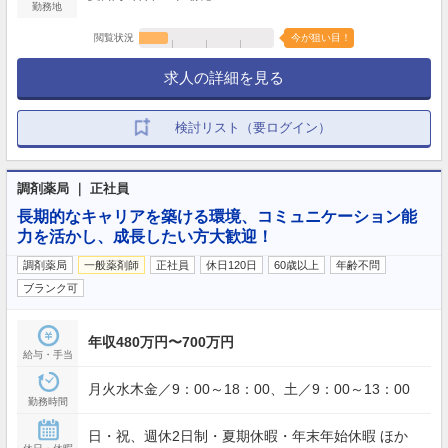
勤務地
閲覧状況
今が狙い目！
求人の詳細を見る
検討リスト（要ログイン）
調剤薬局 ｜ 正社員
長期的なキャリアを築ける環境、コミュニケーション能
力を活かし、成長したい方大歓迎！
調剤薬局
一般薬剤師
正社員
休日120日
60歳以上
年齢不問
ブランク可
年収480万円〜700万円
給与・手当
月火水木金／9：00～18：00、土／9：00～13：00
勤務時間
日・祝、週休2日制・夏期休暇・年末年始休暇 ほか