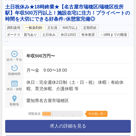
土日祝休み★18時終業★【名古屋市瑞穂区/瑞穂区役所
駅】年収500万円以上！施設在宅に注力！プライベートの
時間を大切にできる好条件♪休憩室完備◎
調剤薬局
一般薬剤師
正社員
600万以上
定期昇給
ボーナス・賞与あり
土日休み
休日120日
有休推奨
～18時までの職場
…
年収500万円〜
給与・手当
月〜金 9:00〜18:00
勤務時間
休日：完全週休2日制（土・日・祝） 休暇：有給休
暇、育児休暇、介護休暇 等
休日・休暇
愛知県名古屋市瑞穂区
勤務地
閲覧状況
今が狙い目！
求人の詳細を見る