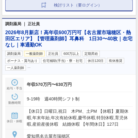
検討リスト（要ログイン）
調剤薬局 ｜ 正社員
2026年8月新店！高年収600万円可【名古屋市瑞穂区・熱
田区エリア】【管理薬剤師】耳鼻科 1日30〜40枚｜在宅
なし｜車通勤OK
調剤薬局
一般薬剤師
正社員
600万以上
定期昇給
ボーナス・賞与あり
住宅補助(手当)・寮・社宅
休日120日
有休推奨
…
一人薬剤師
年収570万円〜630万円
給与・手当
9-19時 週40時間シフト制
勤務時間
【休日】日曜日,祝日 木PM、土PM 【休暇】夏期休
暇,年末年始,年次有給休暇,慶弔休暇,特別休暇,育児休
休日・休暇
暇,産前産後休暇 結婚休暇 【年間休日】127日
愛知県名古屋市瑞穂区