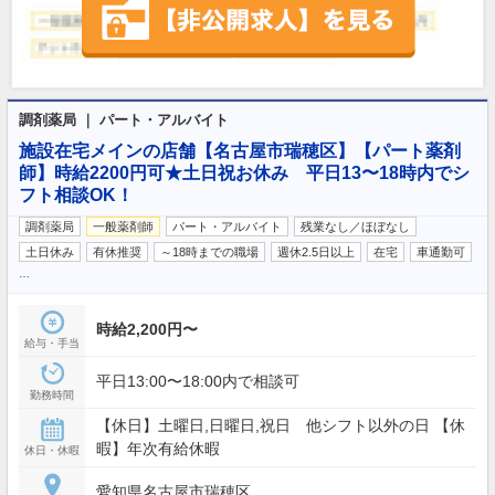
調剤薬局 ｜ パート・アルバイト
施設在宅メインの店舗【名古屋市瑞穂区】【パート薬剤
師】時給2200円可★土日祝お休み 平日13〜18時内でシ
フト相談OK！
調剤薬局
一般薬剤師
パート・アルバイト
残業なし／ほぼなし
土日休み
有休推奨
～18時までの職場
週休2.5日以上
在宅
車通勤可
…
時給2,200円〜
給与・手当
平日13:00〜18:00内で相談可
勤務時間
【休日】土曜日,日曜日,祝日 他シフト以外の日 【休
暇】年次有給休暇
休日・休暇
愛知県名古屋市瑞穂区