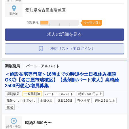
休日・休暇
愛知県名古屋市瑞穂区
勤務地
閲覧状況
今が狙い目！
求人の詳細を見る
検討リスト（要ログイン）
調剤薬局 ｜ パート・アルバイト
＜施設在宅専門店＞16時までの時短や土日祝休み相談
OK◎【名古屋市瑞穂区】【薬剤師/パート求人】高時給
2500円想定/増員募集
調剤薬局
一般薬剤師
パート・アルバイト
時給2,500円以上
残業なし／ほぼなし
土日休み
休日120日
有休推奨
週休2.5日以上
…
在宅
時給2,500円〜
給与・手当