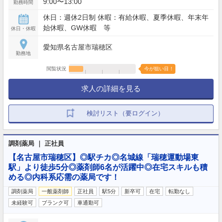
9:00〜13:00
勤務時間
休日：週休2日制 休暇：有給休暇、夏季休暇、年末年
始休暇、GW休暇 等
休日・休暇
愛知県名古屋市瑞穂区
勤務地
閲覧状況
今が狙い目！
求人の詳細を見る
検討リスト（要ログイン）
調剤薬局 ｜ 正社員
【名古屋市瑞穂区】◎駅チカ◎名城線「瑞穂運動場東
駅」より徒歩5分◎薬剤師6名が活躍中◎在宅スキルも積
める◎内科系応需の薬局です！
調剤薬局
一般薬剤師
正社員
駅5分
新卒可
在宅
転勤なし
未経験可
ブランク可
車通勤可