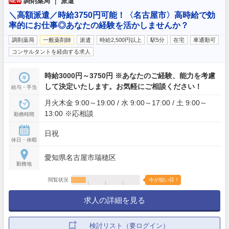
調剤薬局 ｜ 派遣
NEW
＼高額派遣／時給3750円可能！〈名古屋市〉高時給で効
率的にお仕事◎あなたの経験を活かしませんか？
調剤薬局
一般薬剤師
派遣
時給2,500円以上
駅5分
在宅
車通勤可
コンサルタントを経由する求人
時給3000円～3750円 ※あなたのご経験、能力を考慮
して決定いたします。お気軽にご相談ください！
給与・手当
月火木金 9:00～19:00 / 水 9:00～17:00 / 土 9:00～
13:00 ※応相談
勤務時間
日祝
休日・休暇
愛知県名古屋市瑞穂区
勤務地
閲覧状況
今が狙い目！
求人の詳細を見る
検討リスト（要ログイン）