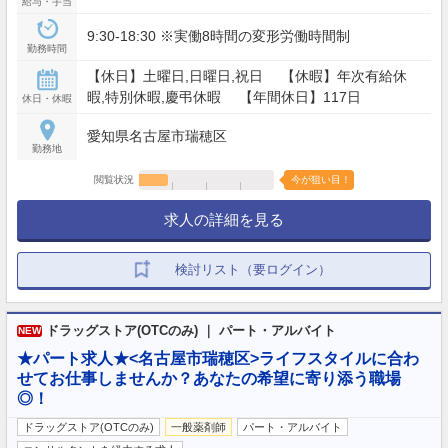
給与・手当
9:30-18:30 ※実働8時間の変形労働時間制
勤務時間
【休日】土曜日,日曜日,祝日 【休暇】年次有給休
暇,特別休暇,慶弔休暇 【年間休日】117日
休日・休暇
愛知県名古屋市瑞穂区
勤務地
閲覧状況
今が狙い目！
求人の詳細を見る
検討リスト（要ログイン）
ドラッグストア(OTCのみ) ｜ パート・アルバイト
NEW
★パート求人★<名古屋市瑞穂区>ライフスタイルに合わ
せてお仕事しませんか？あなたの希望に寄り添う職場
◎！
ドラッグストア(OTCのみ)
一般薬剤師
パート・アルバイト