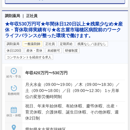
調剤薬局 ｜ 正社員
★年収530万円可★年間休日120日以上★残業少なめ★産
休・育休取得実績有り★名古屋市瑞穂区病院前のワーク
ライフバランスが整った環境で働けます。
調剤薬局
一般薬剤師
正社員
定期昇給
残業なし／ほぼなし
休日120日
産休・育休
未経験可
研修制度
コンサルタントを経由する求人
年収420万円〜530万円
給与・手当
月火水金（09:00〜19:00）／木（09:00〜18:30）／
土（09:00〜18:00）／日（09:00〜12:30） 1ヶ月単
勤務時間
位の変形労働時間制
祝日、年末年始休暇、有給休暇、慶弔休暇、出産・
育児休暇、介護休暇、誕生日休暇、その他休暇、週
休日・休暇
休2日制
愛知県名古屋市瑞穂区