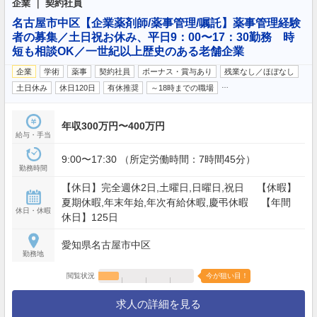
企業 ｜ 契約社員
名古屋市中区【企業薬剤師/薬事管理/嘱託】薬事管理経験
者の募集／土日祝お休み、平日9：00〜17：30勤務 時
短も相談OK／一世紀以上歴史のある老舗企業
企業
学術
薬事
契約社員
ボーナス・賞与あり
残業なし／ほぼなし
…
土日休み
休日120日
有休推奨
～18時までの職場
年収300万円〜400万円
給与・手当
9:00〜17:30 （所定労働時間：7時間45分）
勤務時間
【休日】完全週休2日,土曜日,日曜日,祝日 【休暇】
夏期休暇,年末年始,年次有給休暇,慶弔休暇 【年間
休日・休暇
休日】125日
愛知県名古屋市中区
勤務地
閲覧状況
今が狙い目！
求人の詳細を見る