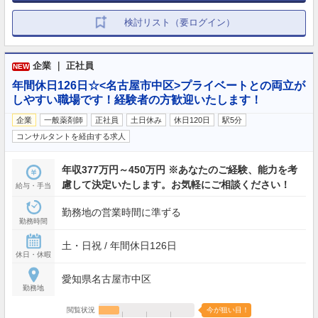
検討リスト（要ログイン）
企業 ｜ 正社員
NEW
年間休日126日☆<名古屋市中区>プライベートとの両立が
しやすい職場です！経験者の方歓迎いたします！
企業
一般薬剤師
正社員
土日休み
休日120日
駅5分
コンサルタントを経由する求人
年収377万円～450万円 ※あなたのご経験、能力を考
慮して決定いたします。お気軽にご相談ください！
給与・手当
勤務地の営業時間に準ずる
勤務時間
土・日祝 / 年間休日126日
休日・休暇
愛知県名古屋市中区
勤務地
閲覧状況
今が狙い目！