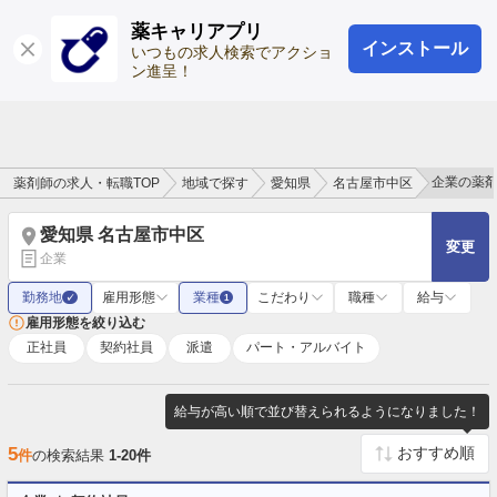
薬キャリアプリ
インストール
ログイン
会員登録
いつもの求人検索でアクショ
ン進呈！
企業の薬
薬剤師の求人・転職TOP
地域で探す
愛知県
名古屋市中区
愛知県 名古屋市中区
変更
企業
勤務地
雇用形態
業種
こだわり
職種
給与
✓
1
雇用形態を絞り込む
正社員
契約社員
派遣
パート・アルバイト
給与が高い順で並び替えられるようになりました！
5
件
の検索結果
1-20件