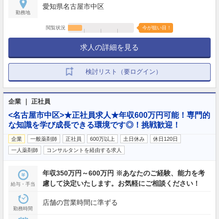
愛知県名古屋市中区
勤務地
閲覧状況
今が狙い目！
求人の詳細を見る
検討リスト（要ログイン）
企業 ｜ 正社員
<名古屋市中区>★正社員求人★年収600万円可能！専門的
な知識を学び成長できる環境です◎！挑戦歓迎！
企業
一般薬剤師
正社員
600万以上
土日休み
休日120日
一人薬剤師
コンサルタントを経由する求人
年収350万円～600万円 ※あなたのご経験、能力を考
慮して決定いたします。お気軽にご相談ください！
給与・手当
店舗の営業時間に準ずる
勤務時間