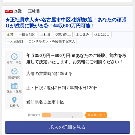
企業 ｜ 正社員
NEW
★正社員求人★<名古屋市中区>挑戦歓迎！あなたの頑張
りが成長に繋がる◎！年収600万円可能！
企業
一般薬剤師
正社員
600万以上
土日休み
休日120日
一人薬剤師
コンサルタントを経由する求人
年収350万円～600万円 ※あなたのご経験、能力を考
慮して決定いたします。お気軽にご相談ください！
給与・手当
店舗の営業時間に準ずる
勤務時間
土・日祝 / 週休2日制 / 年間休日120日
休日・休暇
愛知県名古屋市中区
勤務地
閲覧状況
今が狙い目！
求人の詳細を見る