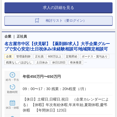
求人の詳細を見る
検討リスト（要ログイン）
企業 ｜ 正社員
名古屋市中区【伏見駅】【薬剤師/求人】大手企業グルー
プで安心安定/土日祝休み/未経験相談可/地域限定相談可
企業
管理薬剤師
正社員
600万以上
定期昇給
ボーナス・賞与あり
…
残業なし／ほぼなし
土日休み
休日120日
有休推奨
年収450万円〜650万円
給与・手当
09：00〜17：30 残業：20h程度（/月）
勤務時間
【休日】土曜日,日曜日,祝日 （企業カレンダーによ
る） 【休暇】年次有給休暇,年末年始,夏期休暇,慶弔
休日・休暇
休暇 【年間休日】123日