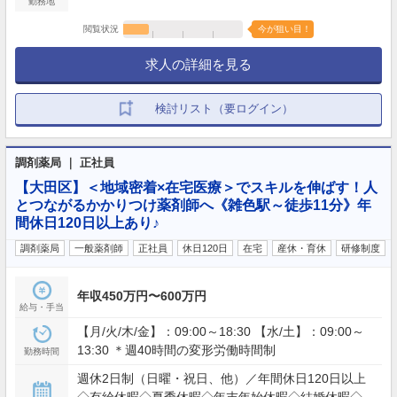
勤務地
閲覧状況
今が狙い目！
求人の詳細を見る
検討リスト（要ログイン）
調剤薬局 ｜ 正社員
【大田区】＜地域密着×在宅医療＞でスキルを伸ばす！人
とつながるかかりつけ薬剤師へ《雑色駅～徒歩11分》年
間休日120日以上あり♪
調剤薬局
一般薬剤師
正社員
休日120日
在宅
産休・育休
研修制度
年収450万円〜600万円
給与・手当
【月/火/木/金】：09:00～18:30 【水/土】：09:00～
13:30 ＊週40時間の変形労働時間制
勤務時間
週休2日制（日曜・祝日、他）／年間休日120日以上
◇有給休暇◇夏季休暇◇年末年始休暇◇結婚休暇◇