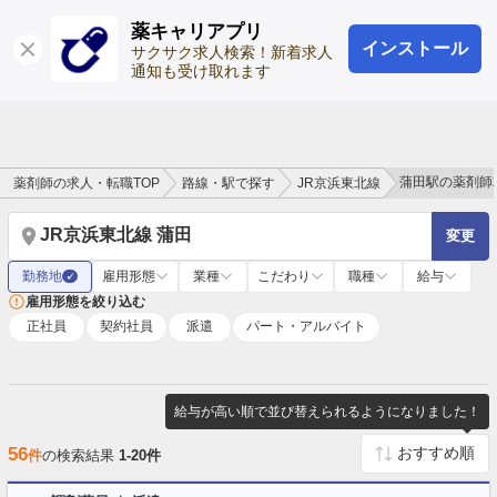
薬キャリアプリ
インストール
ログイン
会員登録
サクサク求人検索！新着求人
通知も受け取れます
蒲田駅の薬剤師
薬剤師の求人・転職TOP
路線・駅で探す
JR京浜東北線
JR京浜東北線 蒲田
変更
勤務地
雇用形態
業種
こだわり
職種
給与
✓
雇用形態を絞り込む
正社員
契約社員
派遣
パート・アルバイト
給与が高い順で並び替えられるようになりました！
56
件
の検索結果
1-20件