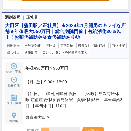
調剤薬局 ｜ 正社員
大田区【蒲田駅／正社員】★2024年1月開局のキレイな店
舗★年俸最大550万円｜総合病院門前｜有給消化80％以
上！お薬代補助や昼食代補助あり◎
調剤薬局
一般薬剤師
正社員
定期昇給
残業なし／ほぼなし
有休推奨
総合科目
研修制度
コンサルタントを経由する求人
年収450万円〜550万円
給与・手当
【月−金】9:00〜18:00
勤務時間
【休日】土曜日,日曜日,祝日 【休暇】年次有給休
暇,産前産後休暇,育児休暇 夏季休暇3日、年末年始3
休日・休暇
日 【年間休日】110日
東京都大田区
勤務地
閲覧状況
今が狙い目！