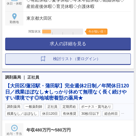
休日・休暇
産前産後休暇◇育児休暇◇介護休暇
東京都大田区
勤務地
閲覧状況
今が狙い目！
求人の詳細を見る
検討リスト（要ログイン）
調剤薬局 ｜ 正社員
【大田区/蓮沼駅・蒲田駅】完全週休2日制／年間休日120
日／残業ほぼなし★しっかり休めて無理なく長く続けや
すい環境です◎地域密着型の薬局★
調剤薬局
一般薬剤師
正社員
定期昇給
ボーナス・賞与あり
…
残業なし／ほぼなし
休日120日
有休推奨
30枚/日以下
総合科目
年収480万円〜580万円
給与・手当