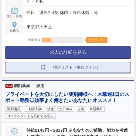
シフト制
休日：週休2日制 休暇：有給休暇 等
休日・休暇
東京都大田区
勤務地
閲覧状況
今が狙い目！
求人の詳細を見る
検討リスト（要ログイン）
調剤薬局 ｜ 派遣
NEW
プライベートを大切にしたい薬剤師様へ！木曜週1日のス
ポット勤務◎効率よく働きたいあなたにオススメ！
調剤薬局
一般薬剤師
派遣
土日休み
在宅
車通勤可
コンサルタントを経由する求人
時給2143円～2617円 ※あなたのご経験、能力を考慮