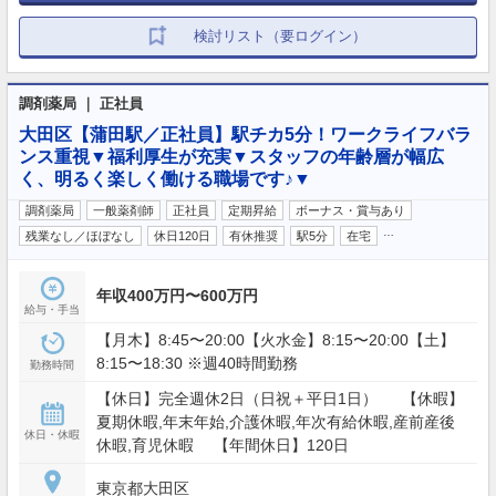
検討リスト（要ログイン）
調剤薬局 ｜ 正社員
大田区【蒲田駅／正社員】駅チカ5分！ワークライフバラ
ンス重視▼福利厚生が充実▼スタッフの年齢層が幅広
く、明るく楽しく働ける職場です♪▼
調剤薬局
一般薬剤師
正社員
定期昇給
ボーナス・賞与あり
…
残業なし／ほぼなし
休日120日
有休推奨
駅5分
在宅
年収400万円〜600万円
給与・手当
【月木】8:45〜20:00【火水金】8:15〜20:00【土】
8:15〜18:30 ※週40時間勤務
勤務時間
【休日】完全週休2日（日祝＋平日1日） 【休暇】
夏期休暇,年末年始,介護休暇,年次有給休暇,産前産後
休日・休暇
休暇,育児休暇 【年間休日】120日
東京都大田区