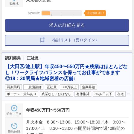
勤務地
閲覧状況
今が狙い目！
求人の詳細を見る
検討リスト（要ログイン）
調剤薬局 ｜ 正社員
【大田区/池上駅】年収450〜550万円★残業はほとんどな
し！ワークライフバランスを保ってお仕事ができます
◎18：30閉局★地域密着の店舗♪
調剤薬局
一般薬剤師
正社員
600万以上
定期昇給
…
ボーナス・賞与あり
残業なし／ほぼなし
有休推奨
30枚/日以下
在宅
年収450万円〜550万円
給与・手当
月火木金 8:30〜13:00、15:00〜18:30／木 9:00〜
17:00／土 8:30〜13:00 ※開局時間内で週40時間の
勤務時間