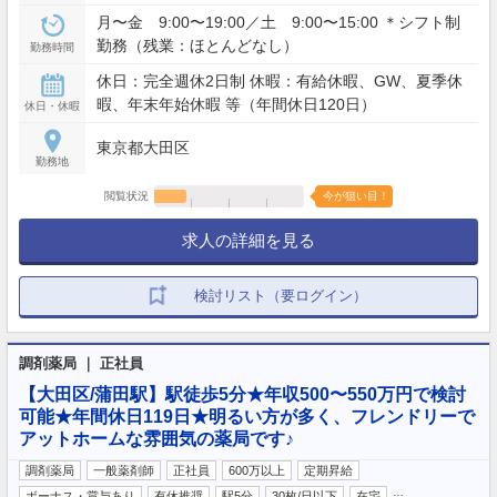
月〜金 9:00〜19:00／土 9:00〜15:00 ＊シフト制
勤務（残業：ほとんどなし）
勤務時間
休日：完全週休2日制 休暇：有給休暇、GW、夏季休
暇、年末年始休暇 等（年間休日120日）
休日・休暇
東京都大田区
勤務地
閲覧状況
今が狙い目！
求人の詳細を見る
検討リスト（要ログイン）
調剤薬局 ｜ 正社員
【大田区/蒲田駅】駅徒歩5分★年収500〜550万円で検討
可能★年間休日119日★明るい方が多く、フレンドリーで
アットホームな雰囲気の薬局です♪
調剤薬局
一般薬剤師
正社員
600万以上
定期昇給
…
ボーナス・賞与あり
有休推奨
駅5分
30枚/日以下
在宅