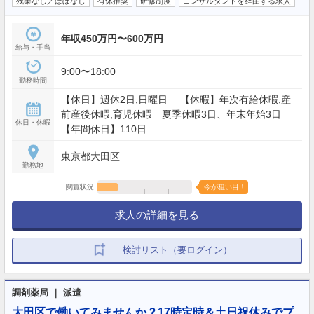
残業なし／ほぼなし
有休推奨
研修制度
コンサルタントを経由する求人
年収450万円〜600万円
給与・手当
9:00〜18:00
勤務時間
【休日】週休2日,日曜日 【休暇】年次有給休暇,産
前産後休暇,育児休暇 夏季休暇3日、年末年始3日
休日・休暇
【年間休日】110日
東京都大田区
勤務地
閲覧状況
今が狙い目！
求人の詳細を見る
検討リスト（要ログイン）
調剤薬局 ｜ 派遣
大田区で働いてみませんか？17時定時＆土日祝休みでプ