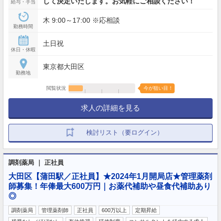
して決定いたします。お気軽にご相談ください！
給与・手当
木 9:00～17:00 ※応相談
勤務時間
土日祝
休日・休暇
東京都大田区
勤務地
閲覧状況
今が狙い目！
求人の詳細を見る
検討リスト（要ログイン）
調剤薬局 ｜ 正社員
大田区【蒲田駅／正社員】★2024年1月開局店★管理薬剤
師募集！年俸最大600万円｜お薬代補助や昼食代補助あり
◎
調剤薬局
管理薬剤師
正社員
600万以上
定期昇給