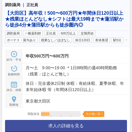
調剤薬局 ｜ 正社員
【大田区】高年収！500〜600万円★年間休日120日以上
★残業ほとんどなし★シフトは最大19時まで★蓮沼駅か
ら徒歩4分★蒲田駅からも徒歩圏内◎
調剤薬局
一般薬剤師
正社員
600万以上
定期昇給
…
ボーナス・賞与あり
残業なし／ほぼなし
休日120日
有休推奨
駅5分
年収500万円〜600万円
給与・手当
月〜土 9:00〜19:00 ＊1日8時間の週40時間勤務
（残業：ほとんど無し）
勤務時間
休日：完全週休2日制 休暇：有給休暇、夏季休暇、年
末年始休暇 等（年間休日120日以上）
休日・休暇
東京都大田区
勤務地
閲覧状況
今が狙い目！
求人の詳細を見る