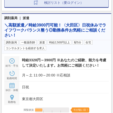
検討リスト（要ログイン）
調剤薬局 ｜ 派遣
＼高額派遣／時給3900円可能！〈大田区〉日祝休みでラ
イフワークバランス整う◎勤務条件お気軽にご相談くだ
さい！
調剤薬局
一般薬剤師
派遣
時給2,500円以上
駅5分
在宅
コンサルタントを経由する求人
時給3328円～3900円 ※あなたのご経験、能力を考慮
して決定いたします。お気軽にご相談ください！
給与・手当
月～土 11:00～20:00 ※応相談
勤務時間
日祝
休日・休暇
東京都大田区
勤務地
閲覧状況
今が狙い目！