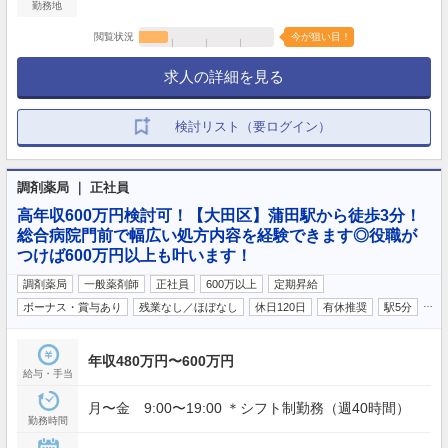
勤務地
閲覧状況
今が狙い目！
求人の詳細を見る
検討リスト（要ログイン）
調剤薬局 ｜ 正社員
高年収600万円検討可！【大田区】蒲田駅から徒歩3分！
総合病院門前で幅広い処方内容を経験できます◎役職が
つけば600万円以上も叶います！
調剤薬局
一般薬剤師
正社員
600万以上
定期昇給
…
ボーナス・賞与あり
残業なし／ほぼなし
休日120日
有休推奨
駅5分
年収480万円〜600万円
給与・手当
月〜金 9:00〜19:00 ＊シフト制勤務（週40時間）
勤務時間