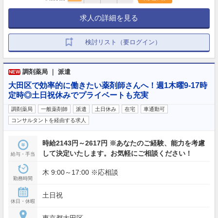
求人の詳細を見る
検討リスト（要ログイン）
調剤薬局 ｜ 派遣
NEW
大田区で効率的に働きたい薬剤師さんへ！週1木曜9-17時
定時◎土日祝休みでプライベートも充実
調剤薬局
一般薬剤師
派遣
土日休み
在宅
車通勤可
コンサルタントを経由する求人
時給2143円～2617円 ※あなたのご経験、能力を考慮
して決定いたします。お気軽にご相談ください！
給与・手当
木 9:00～17:00 ※応相談
勤務時間
土日祝
休日・休暇
東京都大田区