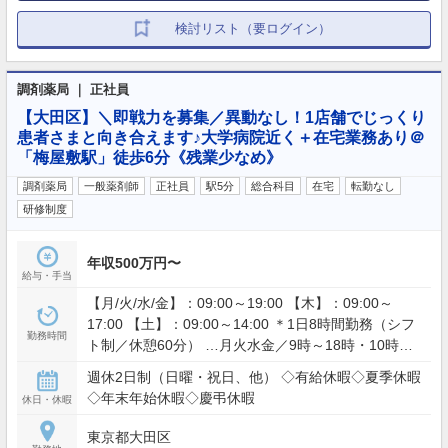
検討リスト（要ログイン）
調剤薬局 ｜ 正社員
【大田区】＼即戦力を募集／異動なし！1店舗でじっくり
患者さまと向き合えます♪大学病院近く＋在宅業務あり＠
「梅屋敷駅」徒歩6分《残業少なめ》
調剤薬局
一般薬剤師
正社員
駅5分
総合科目
在宅
転勤なし
研修制度
年収500万円〜
給与・手当
【月/火/水/金】：09:00～19:00 【木】：09:00～
17:00 【土】：09:00～14:00 ＊1日8時間勤務（シフ
勤務時間
ト制／休憩60分） …月火水金／9時～18時・10時～
19時 ＊残業：月平均10時間 ＊月1回ほど輪番対応あ
週休2日制（日曜・祝日、他） ◇有給休暇◇夏季休暇
り
◇年末年始休暇◇慶弔休暇
休日・休暇
東京都大田区