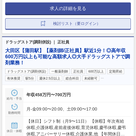
求人の詳細を見る
検討リスト（要ログイン）
ドラッグストア(調剤併設) ｜ 正社員
大田区【蒲田駅】【薬剤師/正社員】駅近1分！◎高年収
600万円以上も可能な高額求人◎大手ドラッグストアで調
剤業務！
ドラッグストア(調剤併設)
一般薬剤師
正社員
600万以上
定期昇給
…
有休推奨
駅5分
週休2.5日以上
総合科目
未経験可
年収458万円〜700万円
給与・手当
月-金09:00〜20:00、土09:00〜17:00
勤務時間
【休日】シフト制（月9〜11日） 【休暇】年次有給
休暇,介護休暇,産前産後休暇,育児休暇,慶弔休暇,慶弔
休日・休暇
休暇,アニバーサリー休暇,介護休業,他 【年間休日】