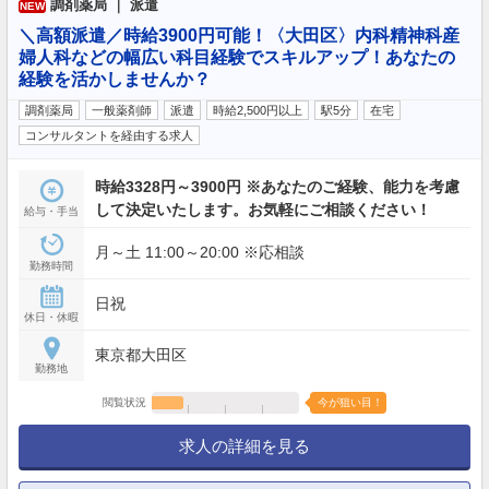
調剤薬局 ｜ 派遣
NEW
＼高額派遣／時給3900円可能！〈大田区〉内科精神科産
婦人科などの幅広い科目経験でスキルアップ！あなたの
経験を活かしませんか？
調剤薬局
一般薬剤師
派遣
時給2,500円以上
駅5分
在宅
コンサルタントを経由する求人
時給3328円～3900円 ※あなたのご経験、能力を考慮
して決定いたします。お気軽にご相談ください！
給与・手当
月～土 11:00～20:00 ※応相談
勤務時間
日祝
休日・休暇
東京都大田区
勤務地
閲覧状況
今が狙い目！
求人の詳細を見る