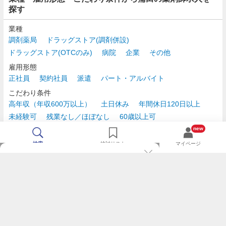
探す
業種
調剤薬局
ドラッグストア(調剤併設)
ドラッグストア(OTCのみ)
病院
企業
その他
雇用形態
正社員
契約社員
派遣
パート・アルバイト
こだわり条件
高年収（年収600万以上）
土日休み
年間休日120日以上
未経験可
残業なし／ほぼなし
60歳以上可
時給2,500円以上
new
検索
検討リスト
マイページ
TOP
m3.comログインで
求人探しがもっと便利に
最近チェックした求人一覧
薬剤師の転職成功ガイド
希望に合う新着求人を通知
コンサルタントに転職相談
人気求人を通知メールで逃さずキャッチ
検討中の求人を保存
利用規約
個人情報の取り扱いについて