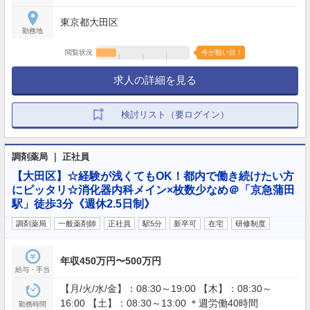
117日
東京都大田区
勤務地
閲覧状況
今が狙い目！
求人の詳細を見る
検討リスト（要ログイン）
調剤薬局 ｜ 正社員
【大田区】☆経験が浅くてもOK！都内で働き続けたい方
にピッタリ☆消化器内科メイン×枚数少なめ＠「京急蒲田
駅」徒歩3分《週休2.5日制》
調剤薬局
一般薬剤師
正社員
駅5分
新卒可
在宅
研修制度
年収450万円〜500万円
給与・手当
【月/火/水/金】：08:30～19:00 【木】：08:30～
16:00 【土】：08:30～13:00 ＊週労働40時間
勤務時間