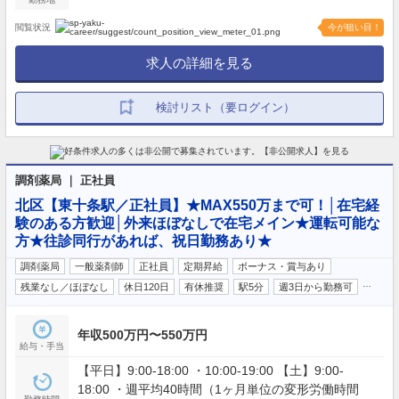
閲覧状況
今が狙い目！
求人の詳細を見る
検討リスト（要ログイン）
調剤薬局 ｜ 正社員
北区【東十条駅／正社員】★MAX550万まで可！│在宅経
験のある方歓迎│外来ほぼなしで在宅メイン★運転可能な
方★往診同行があれば、祝日勤務あり★
調剤薬局
一般薬剤師
正社員
定期昇給
ボーナス・賞与あり
…
残業なし／ほぼなし
休日120日
有休推奨
駅5分
週3日から勤務可
年収500万円〜550万円
給与・手当
【平日】9:00-18:00 ・10:00-19:00 【土】9:00-
18:00 ・週平均40時間（1ヶ月単位の変形労働時間