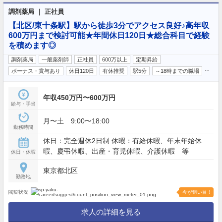
調剤薬局 ｜ 正社員
【北区/東十条駅】駅から徒歩3分でアクセス良好♪高年収
600万円まで検討可能★年間休日120日★総合科目で経験
を積めます◎
調剤薬局
一般薬剤師
正社員
600万以上
定期昇給
…
ボーナス・賞与あり
休日120日
有休推奨
駅5分
～18時までの職場
年収450万円〜600万円
給与・手当
月〜土 9:00〜18:00
勤務時間
休日：完全週休2日制 休暇：有給休暇、年末年始休
暇、慶弔休暇、出産・育児休暇、介護休暇 等
休日・休暇
東京都北区
勤務地
閲覧状況
今が狙い目！
求人の詳細を見る