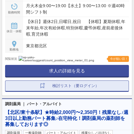
月火木金9:00〜19:00【水土】9:00〜13:00 ※週40時
間シフト制
勤務時間
【休日】週休2日,日曜日,祝日 【休暇】夏期休暇,年
末年始,年次有給休暇,特別休暇,慶弔休暇,産前産後休
休日・休暇
暇,育児休暇
東京都北区
勤務地
閲覧状況
今が狙い目！
求人の詳細を見る
検討リスト（要ログイン）
調剤薬局 ｜ パート・アルバイト
【北区/東十条駅】★時給2,000円〜2,350円！残業なし♪週
3日以上勤務パート募集♪在宅特化！調剤薬局の薬剤師を
募集しております◎
調剤薬局
一般薬剤師
パート・アルバイト
残業なし／ほぼなし