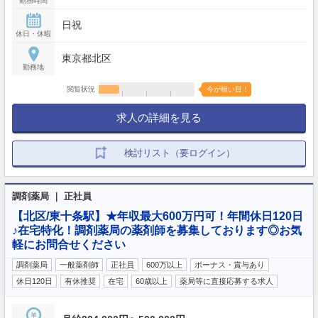
勤務時間
日祝
休日・休暇
東京都北区
勤務地
閲覧状況
今が狙い目！
求人の詳細を見る
検討リスト（要ログイン）
調剤薬局 ｜ 正社員
【北区/東十条駅】★年収最大600万円可！年間休日120日
♪在宅特化！調剤薬局の薬剤師を募集しております◎お気
軽にお問合せください
調剤薬局
一般薬剤師
正社員
600万以上
ボーナス・賞与あり
休日120日
有休推奨
在宅
60歳以上
薬局等に直接応募する求人