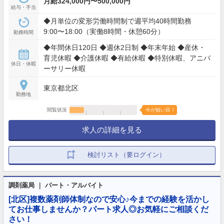
月給324,000円〜500,000円
給与・手当
◆月単位の変形労働時間制で週平均40時間勤務
9:00〜18:00（実働8時間・休憩60分）
勤務時間
◆年間休日120日 ◆週休2日制 ◆年末年始 ◆産休・
育児休暇 ◆介護休暇 ◆有給休暇 ◆特別休暇、アニバ
休日・休暇
ーサリー休暇
東京都北区
勤務地
閲覧状況
今が狙い目！
求人の詳細を見る
検討リスト（要ログイン）
調剤薬局 ｜ パート・アルバイト
[北区]複数薬剤師体制なので安心♪今までの経験を活かし
てお仕事しませんか？パート求人◎お気軽にご相談くだ
さい！