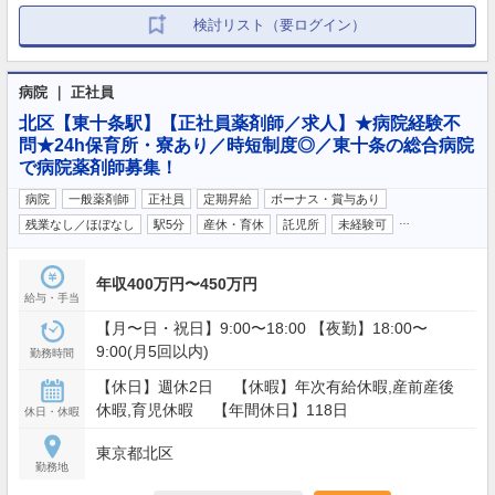
検討リスト（要ログイン）
病院 ｜ 正社員
北区【東十条駅】【正社員薬剤師／求人】★病院経験不
問★24h保育所・寮あり／時短制度◎／東十条の総合病院
で病院薬剤師募集！
病院
一般薬剤師
正社員
定期昇給
ボーナス・賞与あり
…
残業なし／ほぼなし
駅5分
産休・育休
託児所
未経験可
年収400万円〜450万円
給与・手当
【月〜日・祝日】9:00〜18:00 【夜勤】18:00〜
9:00(月5回以内)
勤務時間
【休日】週休2日 【休暇】年次有給休暇,産前産後
休暇,育児休暇 【年間休日】118日
休日・休暇
東京都北区
勤務地