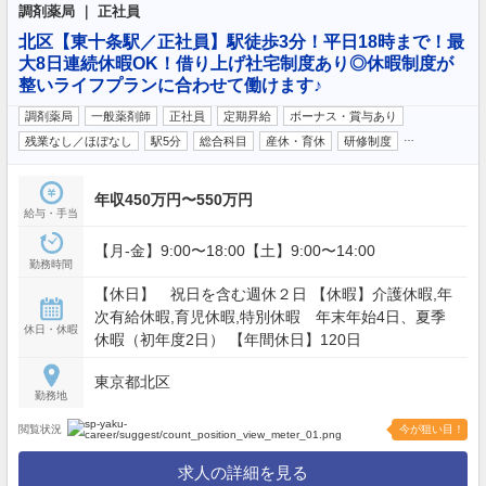
調剤薬局 ｜ 正社員
北区【東十条駅／正社員】駅徒歩3分！平日18時まで！最
大8日連続休暇OK！借り上げ社宅制度あり◎休暇制度が
整いライフプランに合わせて働けます♪
調剤薬局
一般薬剤師
正社員
定期昇給
ボーナス・賞与あり
…
残業なし／ほぼなし
駅5分
総合科目
産休・育休
研修制度
年収450万円〜550万円
給与・手当
【月-金】9:00〜18:00【土】9:00〜14:00
勤務時間
【休日】 祝日を含む週休２日 【休暇】介護休暇,年
次有給休暇,育児休暇,特別休暇 年末年始4日、夏季
休日・休暇
休暇（初年度2日） 【年間休日】120日
東京都北区
勤務地
閲覧状況
今が狙い目！
求人の詳細を見る