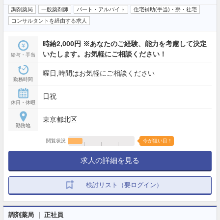
調剤薬局
一般薬剤師
パート・アルバイト
住宅補助(手当)・寮・社宅
コンサルタントを経由する求人
時給2,000円 ※あなたのご経験、能力を考慮して決定
いたします。お気軽にご相談ください！
給与・手当
曜日,時間はお気軽にご相談ください
勤務時間
日祝
休日・休暇
東京都北区
勤務地
閲覧状況
今が狙い目！
求人の詳細を見る
検討リスト（要ログイン）
調剤薬局 ｜ 正社員