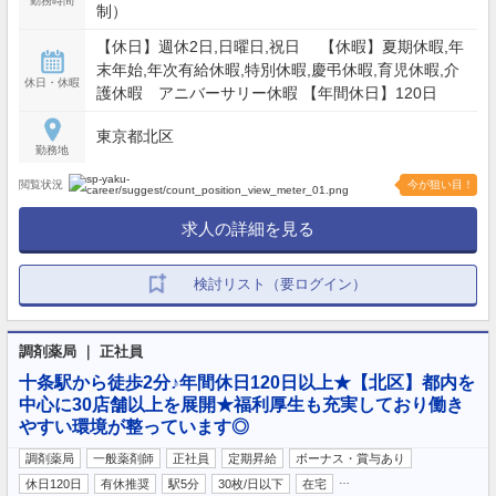
勤務時間
制）
【休日】週休2日,日曜日,祝日 【休暇】夏期休暇,年
末年始,年次有給休暇,特別休暇,慶弔休暇,育児休暇,介
休日・休暇
護休暇 アニバーサリー休暇 【年間休日】120日
東京都北区
勤務地
閲覧状況
今が狙い目！
求人の詳細を見る
検討リスト（要ログイン）
調剤薬局 ｜ 正社員
十条駅から徒歩2分♪年間休日120日以上★【北区】都内を
中心に30店舗以上を展開★福利厚生も充実しており働き
やすい環境が整っています◎
調剤薬局
一般薬剤師
正社員
定期昇給
ボーナス・賞与あり
…
休日120日
有休推奨
駅5分
30枚/日以下
在宅