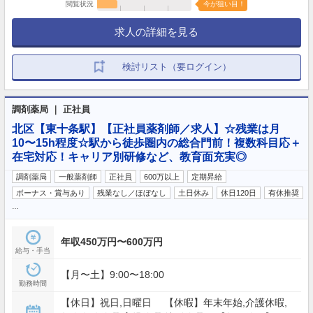
閲覧状況
今が狙い目！
求人の詳細を見る
検討リスト（要ログイン）
調剤薬局 ｜ 正社員
北区【東十条駅】【正社員薬剤師／求人】☆残業は月
10〜15h程度☆駅から徒歩圏内の総合門前！複数科目応＋
在宅対応！キャリア別研修など、教育面充実◎
調剤薬局
一般薬剤師
正社員
600万以上
定期昇給
ボーナス・賞与あり
残業なし／ほぼなし
土日休み
休日120日
有休推奨
…
年収450万円〜600万円
給与・手当
【月〜土】9:00〜18:00
勤務時間
【休日】祝日,日曜日 【休暇】年末年始,介護休暇,