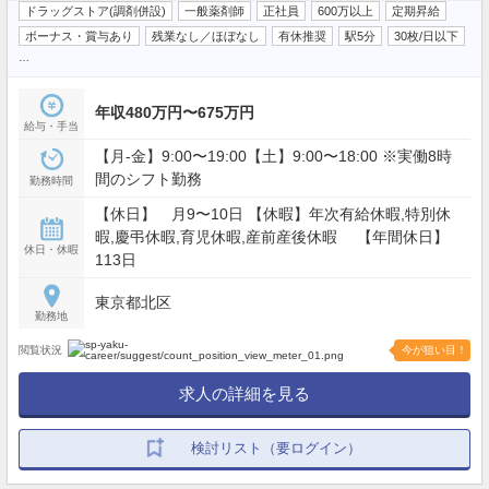
ドラッグストア(調剤併設)
一般薬剤師
正社員
600万以上
定期昇給
ボーナス・賞与あり
残業なし／ほぼなし
有休推奨
駅5分
30枚/日以下
…
年収480万円〜675万円
給与・手当
【月‐金】9:00〜19:00【土】9:00〜18:00 ※実働8時
間のシフト勤務
勤務時間
【休日】 月9〜10日 【休暇】年次有給休暇,特別休
暇,慶弔休暇,育児休暇,産前産後休暇 【年間休日】
休日・休暇
113日
東京都北区
勤務地
閲覧状況
今が狙い目！
求人の詳細を見る
検討リスト（要ログイン）