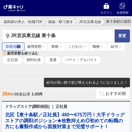
ログイン
会員登録
東十条駅の薬剤
薬剤師の求人・転職TOP
路線・駅で探す
JR京浜東北線
JR京浜東北線 東十条
変更
勤務地
雇用形態
業種
こだわり
職種
給与
✓
雇用形態を絞り込む
正社員
契約社員
派遣
パート・アルバイト
給与が高い順で並び替えられるようになりました！
35
件
の検索結果
1-20件
ドラッグストア(調剤併設) ｜ 正社員
北区【東十条駅／正社員】480〜675万円！大手ドラッグ
ストアの調剤ポジション★枚数抑えめ◎初めての転職の
方にも書類作成から面接対策まで完璧サポート！