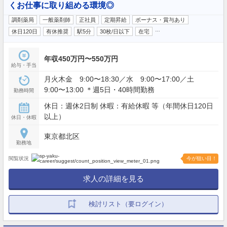
くお仕事に取り組める環境◎
調剤薬局
一般薬剤師
正社員
定期昇給
ボーナス・賞与あり
…
休日120日
有休推奨
駅5分
30枚/日以下
在宅
年収450万円〜550万円
給与・手当
月火木金 9:00〜18:30／水 9:00〜17:00／土
9:00〜13:00 ＊週5日・40時間勤務
勤務時間
休日：週休2日制 休暇：有給休暇 等（年間休日120日
以上）
休日・休暇
東京都北区
勤務地
閲覧状況
今が狙い目！
求人の詳細を見る
検討リスト（要ログイン）