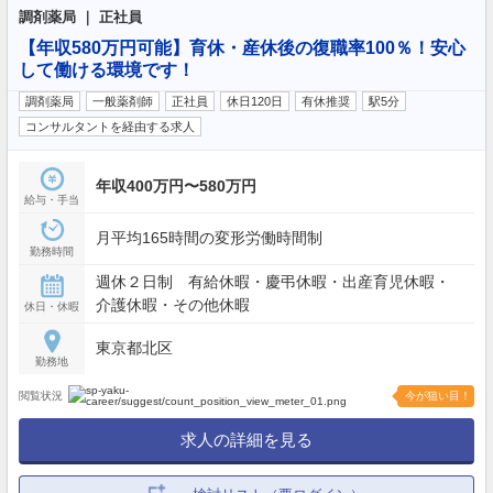
調剤薬局 ｜ 正社員
【年収580万円可能】育休・産休後の復職率100％！安心
して働ける環境です！
調剤薬局
一般薬剤師
正社員
休日120日
有休推奨
駅5分
コンサルタントを経由する求人
年収400万円〜580万円
給与・手当
月平均165時間の変形労働時間制
勤務時間
週休２日制 有給休暇・慶弔休暇・出産育児休暇・
介護休暇・その他休暇
休日・休暇
東京都北区
勤務地
閲覧状況
今が狙い目！
求人の詳細を見る