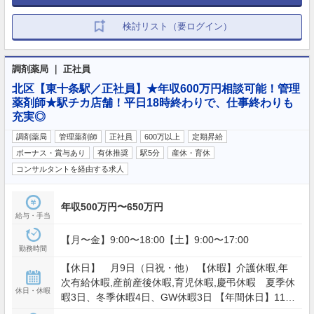
検討リスト（要ログイン）
調剤薬局 ｜ 正社員
北区【東十条駅／正社員】★年収600万円相談可能！管理
薬剤師★駅チカ店舗！平日18時終わりで、仕事終わりも
充実◎
調剤薬局
管理薬剤師
正社員
600万以上
定期昇給
ボーナス・賞与あり
有休推奨
駅5分
産休・育休
コンサルタントを経由する求人
年収500万円〜650万円
給与・手当
【月〜金】9:00〜18:00【土】9:00〜17:00
勤務時間
【休日】 月9日（日祝・他） 【休暇】介護休暇,年
次有給休暇,産前産後休暇,育児休暇,慶弔休暇 夏季休
休日・休暇
暇3日、冬季休暇4日、GW休暇3日 【年間休日】118
日