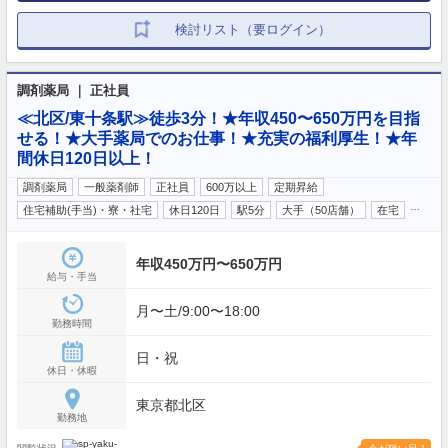
検討リスト（要ログイン）
調剤薬局 ｜ 正社員
≪北区/東十条駅≫徒歩3分！★年収450〜650万円を目指
せる！★大手薬局でのお仕事！★充実の福利厚生！★年
間休日120日以上！
調剤薬局
一般薬剤師
正社員
600万以上
定期昇給
…
住宅補助(手当)・寮・社宅
休日120日
駅5分
大手（50店舗）
在宅
年収450万円〜650万円
給与・手当
月〜土/9:00〜18:00
勤務時間
日・祝
休日・休暇
東京都北区
勤務地