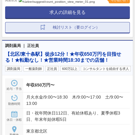
閲覧状況
今が狙い目！
求人の詳細を見る
検討リスト（要ログイン）
調剤薬局 ｜ 正社員
【北区/東十条駅】徒歩12分！★年収650万円を目指せ
る！★転勤なし！★営業時間18:30までの店舗！
調剤薬局
一般薬剤師
正社員
600万以上
コンサルタントを経由する求人
年収650万円〜
給与・手当
月火水金/9:00〜18:30 木/9:00〜17:00 土/9:00〜
13:00
勤務時間
日・祝年間休日112日、有給休暇あり、夏季休暇3
日、年末年始休暇5日
休日・休暇
東京都北区
勤務地