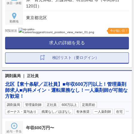
休日・休暇
120日）
東京都北区
勤務地
閲覧状況
今が狙い目！
求人の詳細を見る
検討リスト（要ログイン）
調剤薬局 ｜ 正社員
北区【東十条駅／正社員】■年収600万円以上！管理薬剤
師求人■内科メイン・運転業務なし！一人薬剤師が可能な
方歓迎！
調剤薬局
管理薬剤師
正社員
600万以上
定期昇給
…
ボーナス・賞与あり
残業なし／ほぼなし
有休推奨
一人薬剤師
在宅
年収600万円〜
給与・手当