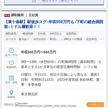
検討リスト（要ログイン）
調剤薬局 ｜ 正社員
NEW
【東十条駅】駅徒歩スグ♪年収550万円も♪下町の総合病院
前♪ミドル層歓迎！！
調剤薬局
一般薬剤師
正社員
600万以上
定期昇給
…
ボーナス・賞与あり
休日120日
駅5分
～18時までの職場
総合科目
年収500万円〜660万円
給与・手当
9時〜18時（休憩60分）の実働8時間（週40時間） を
基本とする1か月単位の変形労働時間制 シフト制
勤務時間
日曜日、平日1日、祝日※店舗により異なる 週休2
日制 年間休日122日 2023年度実績 有給休暇、夏
休日・休暇
季・冬季休暇
東京都北区
勤務地
閲覧状況
今が狙い目！