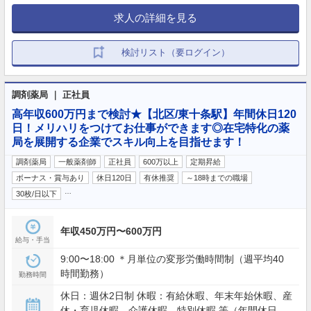
求人の詳細を見る
検討リスト（要ログイン）
調剤薬局 ｜ 正社員
高年収600万円まで検討★【北区/東十条駅】年間休日120
日！メリハリをつけてお仕事ができます◎在宅特化の薬
局を展開する企業でスキル向上を目指せます！
調剤薬局
一般薬剤師
正社員
600万以上
定期昇給
ボーナス・賞与あり
休日120日
有休推奨
～18時までの職場
…
30枚/日以下
年収450万円〜600万円
給与・手当
9:00〜18:00 ＊月単位の変形労働時間制（週平均40
時間勤務）
勤務時間
休日：週休2日制 休暇：有給休暇、年末年始休暇、産
休・育児休暇、介護休暇、特別休暇 等（年間休日