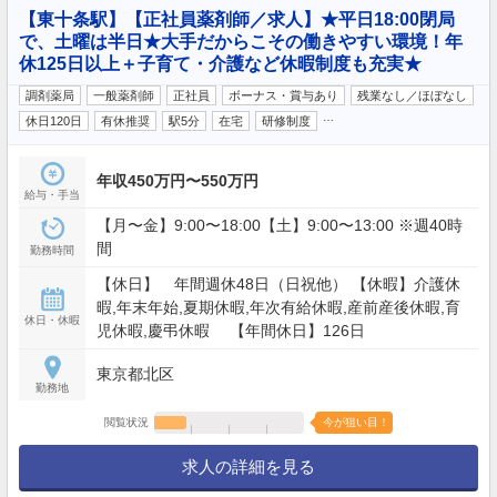
【東十条駅】【正社員薬剤師／求人】★平日18:00閉局
で、土曜は半日★大手だからこその働きやすい環境！年
休125日以上＋子育て・介護など休暇制度も充実★
調剤薬局
一般薬剤師
正社員
ボーナス・賞与あり
残業なし／ほぼなし
…
休日120日
有休推奨
駅5分
在宅
研修制度
年収450万円〜550万円
給与・手当
【月〜金】9:00〜18:00【土】9:00〜13:00 ※週40時
間
勤務時間
【休日】 年間週休48日（日祝他） 【休暇】介護休
暇,年末年始,夏期休暇,年次有給休暇,産前産後休暇,育
休日・休暇
児休暇,慶弔休暇 【年間休日】126日
東京都北区
勤務地
閲覧状況
今が狙い目！
求人の詳細を見る