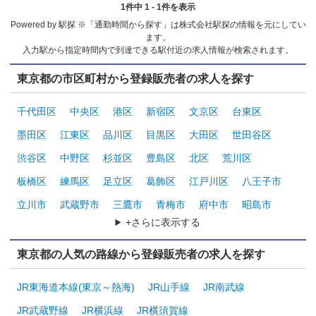
1件中 1 - 1件を表示
Powered by 駅探 ※「通勤時間から探す」は株式会社駅探の情報を元にしてい
ます。
入力駅から指定時間内で到達できる駅付近の求人情報が検索されます。
東京都の市区町村から登録販売者の求人を探す
千代田区
中央区
港区
新宿区
文京区
台東区
墨田区
江東区
品川区
目黒区
大田区
世田谷区
渋谷区
中野区
杉並区
豊島区
北区
荒川区
板橋区
練馬区
足立区
葛飾区
江戸川区
八王子市
立川市
武蔵野市
三鷹市
青梅市
府中市
昭島市
+さらに表示する
東京都の人気の路線から登録販売者の求人を探す
JR東海道本線(東京～熱海)
JR山手線
JR南武線
JR武蔵野線
JR横浜線
JR横須賀線