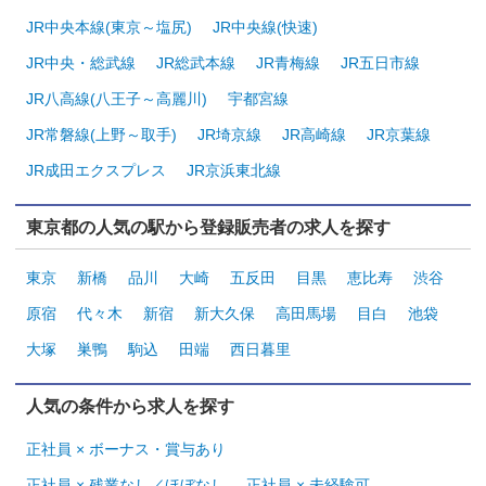
JR中央本線(東京～塩尻)
JR中央線(快速)
JR中央・総武線
JR総武本線
JR青梅線
JR五日市線
JR八高線(八王子～高麗川)
宇都宮線
JR常磐線(上野～取手)
JR埼京線
JR高崎線
JR京葉線
JR成田エクスプレス
JR京浜東北線
東京都の人気の駅から登録販売者の求人を探す
東京
新橋
品川
大崎
五反田
目黒
恵比寿
渋谷
原宿
代々木
新宿
新大久保
高田馬場
目白
池袋
大塚
巣鴨
駒込
田端
西日暮里
人気の条件から求人を探す
正社員 × ボーナス・賞与あり
正社員 × 残業なし／ほぼなし
正社員 × 未経験可