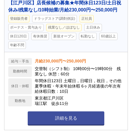
【江戸川区】店長候補の募集★年間休日123日/土日祝
休み/残業なし/10時始業/月給230,000円〜250,000円
登録販売者
ドラッグストア(調剤併設)
正社員
ボーナス・賞与あり
残業なし／ほぼなし
土日休み
休日120日
有休推奨
新規オープン
転勤なし
60歳以上
年齢不問
月給230,000円〜250,000円
給与・手当
交替制（シフト制） 10時00分〜19時00分 残
勤務時間
業なし 休憩：60分
年間休日123日 土曜日，日曜日，祝日，その他
夏季休暇・年末年始休暇 6ヶ月経過後の年次有
休日・休暇
給休暇日数：10日
東京都江戸川区
勤務地
瑞江駅 徒歩11分
詳細を見る