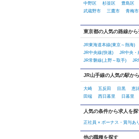
中野区
杉並区
豊島区
武蔵野市
三鷹市
青梅市
東京都の人気の路線から
JR東海道本線(東京～熱海)
JR中央線(快速)
JR中央
JR常磐線(上野～取手)
J
JR山手線の人気の駅か
大崎
五反田
目黒
恵
田端
西日暮里
日暮里
人気の条件から求人を探
正社員 × ボーナス・賞与あ
他の職種を探す