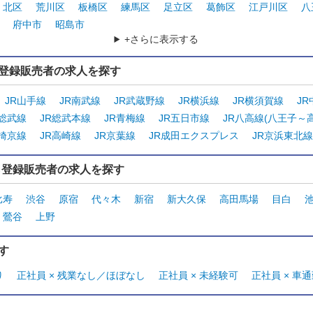
北区
荒川区
板橋区
練馬区
足立区
葛飾区
江戸川区
八
府中市
昭島市
+さらに表示する
登録販売者の求人を探す
JR山手線
JR南武線
JR武蔵野線
JR横浜線
JR横須賀線
J
・総武線
JR総武本線
JR青梅線
JR五日市線
JR八高線(八王子～
R埼京線
JR高崎線
JR京葉線
JR成田エクスプレス
JR京浜東北線
ら登録販売者の求人を探す
比寿
渋谷
原宿
代々木
新宿
新大久保
高田馬場
目白
鶯谷
上野
す
り
正社員 × 残業なし／ほぼなし
正社員 × 未経験可
正社員 × 車