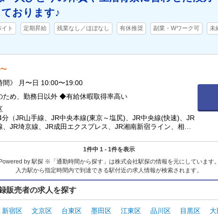
ております♪
バイト
定期昇給
残業なし／ほぼなし
有休推奨
副業・Wワーク可
未
円〜
》 月〜日 10:00〜19:00
のため、勤務日以外 ◆有給休暇取得率高い
区
4分（JR山手線、JR中央本線(東京～塩尻)、JR中央線(快速)、JR
線、JR埼京線、JR成田エクスプレス、JR湘南新宿ライン、相
線） / 新宿三丁目駅 徒歩5分（東京メトロ副都心線、東京メトロ
/ 新線新宿駅 徒歩5分（京王新線） / 新宿駅 徒歩5分（都営大江
1件中 1 - 1件を表示
宿線） / 新宿三丁目駅 徒歩6分（都営新宿線） / 新宿駅 徒歩6
 / 新宿駅 徒歩7分（小田急線、東京メトロ丸ノ内線） / 代々木
Powered by 駅探 ※「通勤時間から探す」は株式会社駅探の情報を元にしています
（都営大江戸線、JR山手線、JR中央線(快速)、JR中央・総武
入力駅から指定時間内で到達できる駅付近の求人情報が検索されます。
録販売者の求人を探す
新宿区
文京区
台東区
墨田区
江東区
品川区
目黒区
大