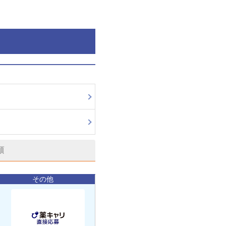
順
その他