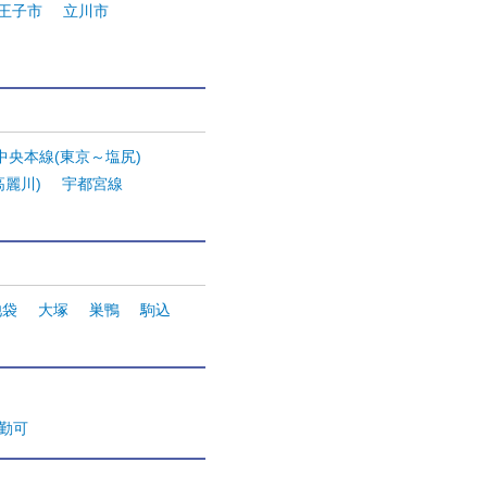
王子市
立川市
R中央本線(東京～塩尻)
高麗川)
宇都宮線
池袋
大塚
巣鴨
駒込
通勤可