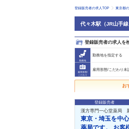
登録販売者の求人TOP
東京都
代々木駅（JR山手
登録販売者の求人を
勤務地を指定する
勤務地
雇用形態/こだわり未
雇用形態/
こだわり
お
登録販売者
漢方専門一心堂薬局 
東京・埼玉を中
薬局です。 お客