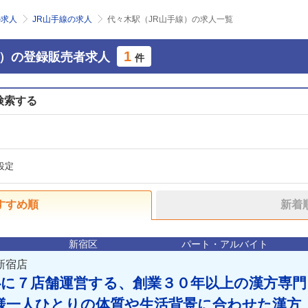
の求人
JR山手線の求人
代々木駅（JR山手線）の求人一覧
1
線）の登録販売者求人
件
検索する
設定
すすめ順
新着
新宿区
パート・アルバイト
新宿店
心に７店舗運営する、創業３０年以上の漢方専門
様一人ひとりの体質や生活背景に合わせた漢方