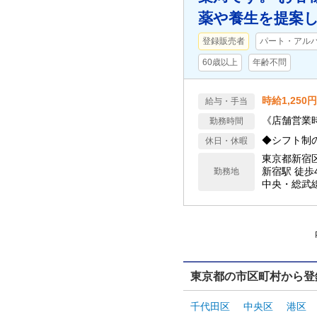
薬や養生を提案し
登録販売者
パート・アル
60歳以上
年齢不問
時給1,250
給与・手当
《店舗営業時間
勤務時間
◆シフト制
休日・休暇
東京都新宿
新宿駅 徒歩
勤務地
中央・総武
鉄・JR直通
丸ノ内線） 
戸線、都営新
分（京王線）
駅 徒歩7分
線）
東京都の市区町村から登
千代田区
中央区
港区