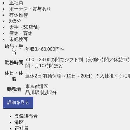
正社員
ボーナス・賞与あり
有休推奨
駅5分
大手（50店舗）
産休・育休
未経験可
給与・手
年収3,460,000円〜
当
7:00～23:00の間でシフト制（実働8時間／休憩1時間） 
勤務時間
間：月10時間ほど
休日・休
週休2日 有給休暇（10日～20日）※入社後すぐに
暇
東京都港区
勤務地
品川駅 徒歩2分
詳細を見る
登録販売者
港区
正社員