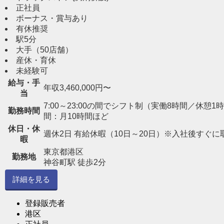
正社員
ボーナス・賞与あり
有休推奨
駅5分
大手（50店舗）
産休・育休
未経験可
給与・手
年収3,460,000円〜
当
7:00～23:00の間でシフト制（実働8時間／休憩1時間） 
勤務時間
間：月10時間ほど
休日・休
週休2日 有給休暇（10日～20日）※入社後すぐに
暇
東京都港区
勤務地
神谷町駅 徒歩2分
詳細を見る
登録販売者
港区