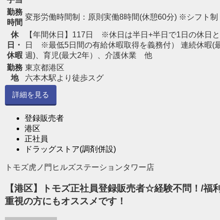
勤務
変形労働時間制：原則実働8時間(休憩60分) ※シフト制
時間
休
【年間休日】117日 ※休日は半日+半日で1日の休日と
日・
日 ※最低5日間の有給休暇取得を義務付） 連続休暇(
休暇
週)、育児(最大2年）、介護休業 他
勤務
東京都港区
地
六本木駅より徒歩スグ
詳細を見る
登録販売者
港区
正社員
ドラッグストア(調剤併設)
トモズ虎ノ門ヒルズステーションタワー店
【港区】トモズ正社員登録販売者☆経験不問！/福利
重視の方にもオススメです！