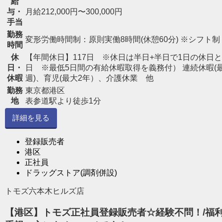
給
与・
月給212,000円〜300,000円
手当
勤務
変形労働時間制：原則実働8時間(休憩60分) ※シフト制
時間
休
【年間休日】117日 ※休日は半日+半日で1日の休日と
日・
日 ※最低5日間の有給休暇取得を義務付） 連続休暇(
休暇
週)、育児(最大2年）、介護休業 他
勤務
東京都港区
地
表参道駅より徒歩1分
詳細を見る
登録販売者
港区
正社員
ドラッグストア(調剤併設)
トモズ六本木ヒルズ店
【港区】トモズ正社員登録販売者☆経験不問！/福利