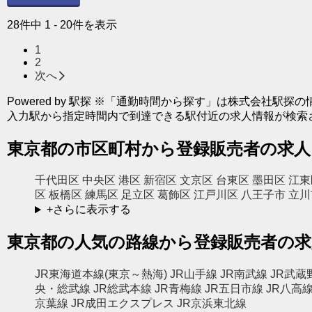
28件中 1 - 20件を表示
1
2
次へ
Powered by 駅探 ※「通勤時間から探す」は株式会社駅
入力駅から指定時間内で到達できる駅付近の求人情報が検索
東京都の市区町村から登録販売者の求人
千代田区
中央区
港区
新宿区
文京区
台東区
墨田区
江東
区
板橋区
練馬区
足立区
葛飾区
江戸川区
八王子市
立川
+さらに表示する
東京都の人気の路線から登録販売者の求
JR東海道本線(東京～熱海)
JR山手線
JR南武線
JR武蔵
央・総武線
JR総武本線
JR青梅線
JR五日市線
JR八高
京葉線
JR成田エクスプレス
JR京浜東北線