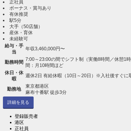
正社員
ボーナス・賞与あり
有休推奨
駅5分
大手（50店舗）
産休・育休
未経験可
給与・手
年収3,460,000円〜
当
7:00～23:00の間でシフト制（実働8時間／休憩1時間） 
勤務時間
間：月10時間ほど
休日・休
週休2日 有給休暇（10日～20日）※入社後すぐに
暇
東京都港区
勤務地
麻布十番駅 徒歩3分
詳細を見る
登録販売者
港区
正社員