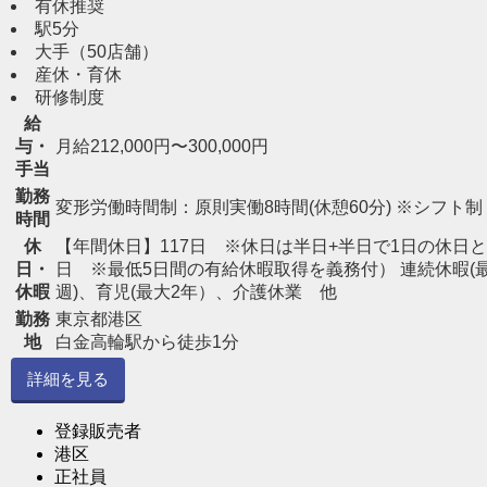
有休推奨
駅5分
大手（50店舗）
産休・育休
研修制度
給
与・
月給212,000円〜300,000円
手当
勤務
変形労働時間制：原則実働8時間(休憩60分) ※シフト制
時間
休
【年間休日】117日 ※休日は半日+半日で1日の休日と
日・
日 ※最低5日間の有給休暇取得を義務付） 連続休暇(
休暇
週)、育児(最大2年）、介護休業 他
勤務
東京都港区
地
白金高輪駅から徒歩1分
詳細を見る
登録販売者
港区
正社員