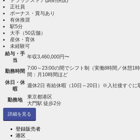
ドラッグストア(調剤併設)
正社員
ボーナス・賞与あり
有休推奨
駅5分
大手（50店舗）
産休・育休
未経験可
給与・手
年収3,460,000円〜
当
7:00～23:00の間でシフト制（実働8時間／休憩1時間） 
勤務時間
間：月10時間ほど
休日・休
週休2日 有給休暇（10日～20日）※入社後すぐに
暇
東京都港区
勤務地
大門駅 徒歩2分
詳細を見る
登録販売者
港区