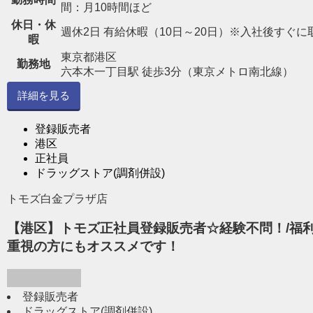
間：月10時間ほど
休日・休
週休2日 有給休暇（10日～20日）※入社後すぐに
暇
東京都港区
勤務地
六本木一丁目駅 徒歩3分（東京メトロ南北線）
詳細を見る
登録販売者
港区
正社員
ドラッグストア(調剤併設)
トモズ白金プラザ店
【港区】トモズ正社員登録販売者☆経験不問！/福利
重視の方にもオススメです！
登録販売者
ドラッグストア(調剤併設)