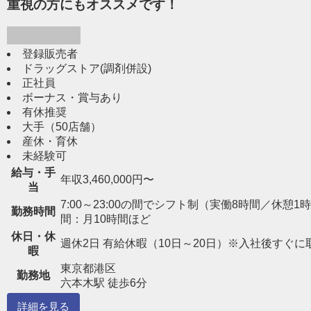
重視の方にもオススメです！
登録販売者
ドラッグストア(調剤併設)
正社員
ボーナス・賞与あり
有休推奨
大手（50店舗）
産休・育休
未経験可
給与・手
年収3,460,000円〜
当
7:00～23:00の間でシフト制（実働8時間／休憩1時間） 
勤務時間
間：月10時間ほど
休日・休
週休2日 有給休暇（10日～20日）※入社後すぐに
暇
東京都港区
勤務地
六本木駅 徒歩6分
詳細を見る