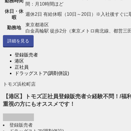
勤務時間
間：月10時間ほど
休日・休
週休2日 有給休暇（10日～20日）※入社後すぐに
暇
東京都港区
勤務地
白金高輪駅 徒歩2分（東京メトロ南北線、都営三
詳細を見る
登録販売者
港区
正社員
ドラッグストア(調剤併設)
トモズ浜松町店
【港区】トモズ正社員登録販売者☆経験不問！/福利
重視の方にもオススメです！
登録販売者