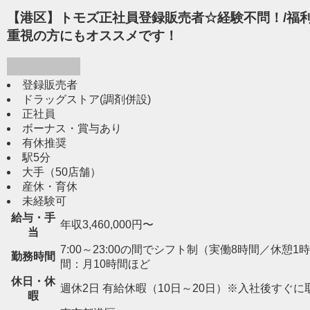
【港区】トモズ正社員登録販売者☆経験不問！/福利
重視の方にもオススメです！
登録販売者
ドラッグストア(調剤併設)
正社員
ボーナス・賞与あり
有休推奨
駅5分
大手（50店舗）
産休・育休
未経験可
給与・手
年収3,460,000円〜
当
7:00～23:00の間でシフト制（実働8時間／休憩1時間） 
勤務時間
間：月10時間ほど
休日・休
週休2日 有給休暇（10日～20日）※入社後すぐに
暇