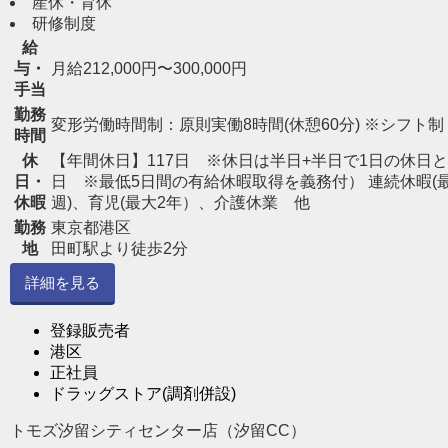
産休・育休
研修制度
給
与・
月給212,000円〜300,000円
手当
勤務
変形労働時間制：原則実働8時間(休憩60分) ※シフト制
時間
休
【年間休日】117日 ※休日は半日+半日で1日の休日と
日・
日 ※最低5日間の有給休暇取得を義務付） 連続休暇(
休暇
週)、育児(最大2年）、介護休業 他
勤務
東京都港区
地
田町駅より徒歩2分
詳細を見る
登録販売者
港区
正社員
ドラッグストア(調剤併設)
トモズ汐留シティセンター店（汐留CC）