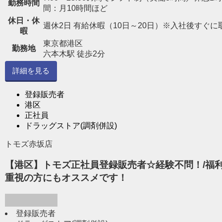
勤務時間
間：月10時間ほど
休日・休
週休2日 有給休暇（10日～20日）※入社後すぐに
暇
東京都港区
勤務地
六本木駅 徒歩2分
詳細を見る
登録販売者
港区
正社員
ドラッグストア(調剤併設)
トモズ赤坂店
【港区】トモズ正社員登録販売者☆経験不問！/福利
重視の方にもオススメです！
登録販売者