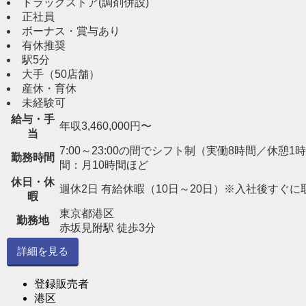
ドラッグストア(調剤併設)
正社員
ボーナス・賞与あり
有休推奨
駅5分
大手（50店舗）
産休・育休
未経験可
給与・手
年収3,460,000円〜
当
7:00～23:00の間でシフト制（実働8時間／休憩1時間） 
勤務時間
間：月10時間ほど
休日・休
週休2日 有給休暇（10日～20日）※入社後すぐに
暇
東京都港区
勤務地
赤坂見附駅 徒歩3分
詳細を見る
登録販売者
港区