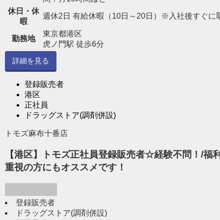
休日・休
週休2日 有給休暇（10日～20日）※入社後すぐに
暇
東京都港区
勤務地
虎ノ門駅 徒歩6分
詳細を見る
登録販売者
港区
正社員
ドラッグストア(調剤併設)
トモズ麻布十番店
【港区】トモズ正社員登録販売者☆経験不問！/福利
重視の方にもオススメです！
登録販売者
ドラッグストア(調剤併設)