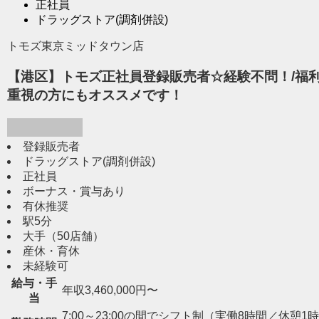
正社員
ドラッグストア(調剤併設)
トモズ東京ミッドタウン店
【港区】トモズ正社員登録販売者☆経験不問！/福利
重視の方にもオススメです！
登録販売者
ドラッグストア(調剤併設)
正社員
ボーナス・賞与あり
有休推奨
駅5分
大手（50店舗）
産休・育休
未経験可
給与・手
年収3,460,000円〜
当
7:00～23:00の間でシフト制（実働8時間／休憩1時間） 