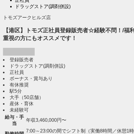
正社員
ドラッグストア(調剤併設)
トモズアークヒルズ店
【港区】トモズ正社員登録販売者☆経験不問！/福利
重視の方にもオススメです！
登録販売者
ドラッグストア(調剤併設)
正社員
ボーナス・賞与あり
有休推奨
駅5分
大手（50店舗）
産休・育休
未経験可
給与・手
年収3,460,000円〜
当
7:00～23:00の間でシフト制（実働8時間／休憩1時間） 
勤務時間