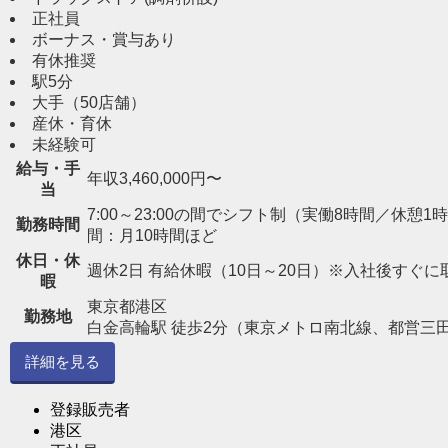
正社員
ボーナス・賞与あり
有休推奨
駅5分
大手（50店舗）
産休・育休
未経験可
給与・手
年収3,460,000円〜
当
7:00～23:00の間でシフト制（実働8時間／休憩1時間） 
勤務時間
間：月10時間ほど
休日・休
週休2日 有給休暇（10日～20日）※入社後すぐに
暇
東京都港区
勤務地
白金高輪駅 徒歩2分（東京メトロ南北線、都営三
詳細を見る
登録販売者
港区