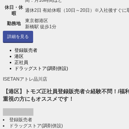
間：月10時間ほど
休日・休
週休2日 有給休暇（10日～20日）※入社後すぐに
暇
東京都港区
勤務地
新橋駅 徒歩1分
詳細を見る
登録販売者
港区
正社員
ドラッグストア(調剤併設)
ISETANアトレ品川店
【港区】トモズ正社員登録販売者☆経験不問！/福利
重視の方にもオススメです！
登録販売者
ドラッグストア(調剤併設)