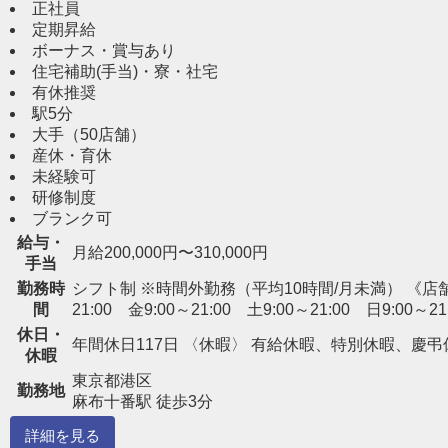
正社員
定期昇給
ボーナス・賞与あり
住宅補助(手当)・寮・社宅
有休推奨
駅5分
大手（50店舗）
産休・育休
未経験可
研修制度
ブランク可
給与・
月給200,000円〜310,000円
手当
勤務時
シフト制 ※時間外勤務（平均10時間/月未満） 《店舗営業時間
間
21:00 金9:00～21:00 土9:00～21:00 日9:00～21
休日・
年間休日117日 〈休暇〉 有給休暇、特別休暇、慶弔
休暇
東京都港区
勤務地
麻布十番駅 徒歩3分
詳細を見る