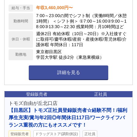
年収3,460,000円〜
給与・手当
7:00～23:00の間でシフト制（実働8時間／休憩
1時間） ＜シフト例＞ ①7:00～16:00②9:00～1
勤務時間
8:00③13:30～22:30 残業時間：月10時間ほど
週休2日 有給休暇（10日～20日）※入社後すぐ
に取得可/慶弔休暇/産前・産後休暇/育児休暇/介
休日・休暇
護休暇 年間休日：117日
東京都目黒区
勤務地
学芸大学駅 徒歩2分（東急東横線）
詳細を見る
登録販売者
正社員
トモズ自由が丘北口店
【目黒区】トモズ正社員登録販売者☆経験不問！/福利
厚生充実/賞与年2回◎年間休日117日/ワークライフバ
ランス重視の方にもオススメです！
登録販売者
ドラッグストア(調剤併設)
正社員