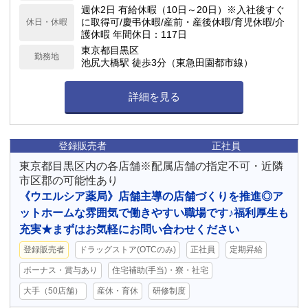
週休2日 有給休暇（10日～20日）※入社後すぐ
に取得可/慶弔休暇/産前・産後休暇/育児休暇/介
休日・休暇
護休暇 年間休日：117日
東京都目黒区
勤務地
池尻大橋駅 徒歩3分（東急田園都市線）
詳細を見る
登録販売者
正社員
東京都目黒区内の各店舗※配属店舗の指定不可・近隣
市区郡の可能性あり
《ウエルシア薬局》店舗主導の店舗づくりを推進◎ア
ットホームな雰囲気で働きやすい職場です♪福利厚生も
充実★まずはお気軽にお問い合わせください
登録販売者
ドラッグストア(OTCのみ)
正社員
定期昇給
ボーナス・賞与あり
住宅補助(手当)・寮・社宅
大手（50店舗）
産休・育休
研修制度