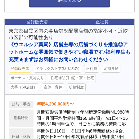
登録販売者
正社員
東京都目黒区内の各店舗※配属店舗の指定不可・近隣
市区郡の可能性あり
《ウエルシア薬局》店舗主導の店舗づくりを推進◎ア
ットホームな雰囲気で働きやすい職場です♪福利厚生も
充実★まずはお気軽にお問い合わせください
登録販売者
ドラッグストア(OTCのみ)
正社員
定期昇給
ボーナス・賞与あり
住宅補助(手当)・寮・社宅
大手（50店舗）
産休・育休
研修制度
年収4,290,000円〜
給与・手当
月間変形労働時間制（年間所定労働時間1988時
勤務時間
間・月間平均労働時間165.6時間） ※1日4〜15
時間の1時間単位で、日ごとに業務の繁閑に応じ
て勤務時間を設定します。
年間休日116日 ※1日平均8時間勤務の場合、
月間休日8〜10日 年次有給休暇（初年度10日、
休日・休暇