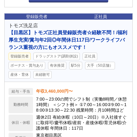
登録販売者
正社員
トモズ洗足店
【目黒区】トモズ正社員登録販売者☆経験不問！/福利
厚生充実/賞与年2回◎年間休日117日/ワークライフバ
ランス重視の方にもオススメです！
登録販売者
ドラッグストア(調剤併設)
正社員
ボーナス・賞与あり
有休推奨
駅5分
大手（50店舗）
産休・育休
未経験可
年収3,460,000円〜
給与・手当
7:00～23:00の間でシフト制（実働8時間／休憩
1時間） ＜シフト例＞ ①7:00～16:00②9:00～1
勤務時間
8:00③13:30～22:30 残業時間：月10時間ほど
週休2日 有給休暇（10日～20日）※入社後すぐ
に取得可/慶弔休暇/産前・産後休暇/育児休暇/介
休日・休暇
護休暇 年間休日：117日
東京都目黒区