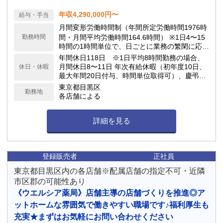
年収4,290,000円〜
給与・手当
月間変形労働時間制（年間所定労働時間1976時
勤務時間
間・月間平均労働時間164.6時間） ※1日4〜15
時間の1時間単位で、日ごとに業務の繁閑に応じ
て勤務時間を設定します。
年間休日118日 ※1日平均8時間勤務の場合、
月間休日8〜11日 年次有給休暇（初年度10日、
休日・休暇
最大年間20日付与、時間単位取得可）、慶弔休
暇、子の看護休暇、介護休暇 他
東京都目黒区
勤務地
各店舗による
詳細を見る
登録販売者
正社員
東京都目黒区内の各店舗※配属店舗の指定不可・近隣
市区郡の可能性あり
《ウエルシア薬局》店舗主導の店舗づくりを推進◎ア
ットホームな雰囲気で働きやすい職場です♪福利厚生も
充実★まずはお気軽にお問い合わせください