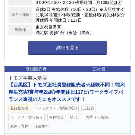
8:00③13:30～22:30 残業時間：月10時間ほど
週休2日 有給休暇（10日～20日）※入社後すぐ
に取得可/慶弔休暇/産前・産後休暇/育児休暇/介
休日・休暇
護休暇 年間休日：117日
東京都目黒区
勤務地
洗足駅 徒歩1分（東急目黒線）
詳細を見る
登録販売者
正社員
トモズ学芸大学店
【目黒区】トモズ正社員登録販売者☆経験不問！/福利
厚生充実/賞与年2回◎年間休日117日/ワークライフバ
ランス重視の方にもオススメです！
登録販売者
ドラッグストア(調剤併設)
正社員
ボーナス・賞与あり
有休推奨
駅5分
大手（50店舗）
産休・育休
未経験可