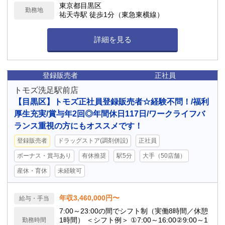
東京都目黒区
勤務地
祐天寺駅 徒歩1分（東急東横線）
詳細を見る
登録販売者
正社員
トモズ洗足駅前店
【目黒区】トモズ正社員登録販売者☆経験不問！/福利
厚生充実/賞与年2回◎年間休日117日/ワークライフバ
ランス重視の方にもオススメです！
登録販売者
ドラッグストア(調剤併設)
正社員
ボーナス・賞与あり
有休推奨
駅5分
大手（50店舗）
産休・育休
未経験可
年収3,460,000円〜
給与・手当
7:00～23:00の間でシフト制（実働8時間／休憩
1時間） ＜シフト例＞ ①7:00～16:00②9:00～1
勤務時間