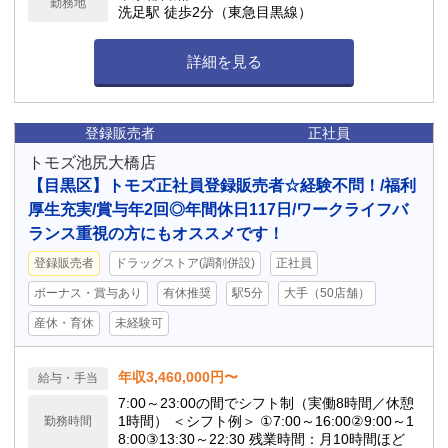
勤務地
洗足駅 徒歩2分（東急目黒線）
詳細を見る
登録販売者
正社員
トモズ池尻大橋店
【目黒区】トモズ正社員登録販売者☆経験不問！/福利
厚生充実/賞与年2回◎年間休日117日/ワークライフバ
ランス重視の方にもオススメです！
登録販売者
ドラッグストア(調剤併設)
正社員
ボーナス・賞与あり
有休推奨
駅5分
大手（50店舗）
産休・育休
未経験可
年収3,460,000円〜
給与・手当
7:00～23:00の間でシフト制（実働8時間／休憩
1時間） ＜シフト例＞ ①7:00～16:00②9:00～1
勤務時間
8:00③13:30～22:30 残業時間：月10時間ほど