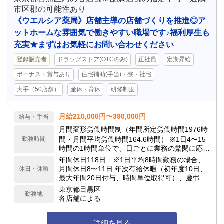
市区郡の可能性あり
《ウエルシア薬局》店舗主導の店舗づくりを推進◎ア
ットホームな雰囲気で働きやすい職場です♪福利厚生も
充実★まずはお気軽にお問い合わせください
登録販売者
ドラッグストア(OTCのみ)
正社員
定期昇給
ボーナス・賞与あり
住宅補助(手当)・寮・社宅
大手（50店舗）
産休・育休
研修制度
月給210,000円〜390,000円
給与・手当
月間変形労働時間制（年間所定労働時間1976時
勤務時間
間・月間平均労働時間164.6時間） ※1日4〜15
時間の1時間単位で、日ごとに業務の繁閑に応じ
て勤務時間を設定します。
年間休日118日 ※1日平均8時間勤務の場合、
月間休日8〜11日 年次有給休暇（初年度10日、
休日・休暇
最大年間20日付与、時間単位取得可）、慶弔休
暇、子の看護休暇、介護休暇 他
東京都目黒区
勤務地
各店舗による
詳細を見る