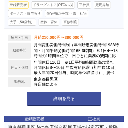
登録販売者
ドラッグストア(OTCのみ)
正社員
定期昇給
ボーナス・賞与あり
住宅補助(手当)・寮・社宅
大手（50店舗）
産休・育休
研修制度
月給210,000円〜390,000円
給与・手当
月間変形労働時間制（年間所定労働時間1988時
勤務時間
間・月間平均労働時間165.6時間） ※1日4〜15
時間の1時間単位で、日ごとに業務の繁閑に応じ
て勤務時間を設定します。
年間休日116日 ※1日平均8時間勤務の場合、
月間休日8〜10日 年次有給休暇（初年度10日、
休日・休暇
最大年間20日付与、時間単位取得可）、慶弔休
暇、子の看護休暇、介護休暇 他
東京都目黒区
勤務地
各店舗による
詳細を見る
登録販売者
正社員
東京都目黒区内の各店舗※配属店舗の指定不可・近隣