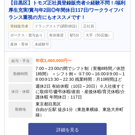
【目黒区】トモズ正社員登録販売者☆経験不問！/福利
厚生充実/賞与年2回◎年間休日117日/ワークライフバ
ランス重視の方にもオススメです！
登録販売者
ドラッグストア(調剤併設)
正社員
ボーナス・賞与あり
有休推奨
駅5分
大手（50店舗）
産休・育休
未経験可
年収3,460,000円〜
給与・手当
7:00～23:00の間でシフト制（実働8時間／休憩
1時間） ＜シフト例＞ ①7:00～16:00②9:00～1
勤務時間
8:00③13:30～22:30 残業時間：月10時間ほど
週休2日 有給休暇（10日～20日）※入社後すぐ
に取得可/慶弔休暇/産前・産後休暇/育児休暇/介
休日・休暇
護休暇 年間休日：117日
東京都目黒区
自由が丘駅 徒歩1分（東急東横線、東急大井町
勤務地
線）
詳細を見る