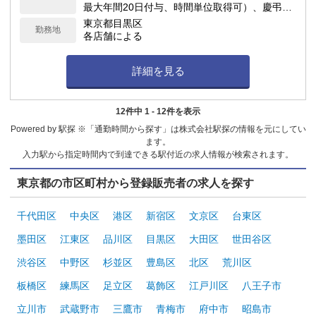
最大年間20日付与、時間単位取得可）、慶弔休
暇、子の看護休暇、介護休暇 他
東京都目黒区
勤務地
各店舗による
詳細を見る
12件中 1 - 12件を表示
Powered by 駅探 ※「通勤時間から探す」は株式会社駅探の情報を元にしてい
ます。
入力駅から指定時間内で到達できる駅付近の求人情報が検索されます。
東京都の市区町村から登録販売者の求人を探す
千代田区
中央区
港区
新宿区
文京区
台東区
墨田区
江東区
品川区
目黒区
大田区
世田谷区
渋谷区
中野区
杉並区
豊島区
北区
荒川区
板橋区
練馬区
足立区
葛飾区
江戸川区
八王子市
立川市
武蔵野市
三鷹市
青梅市
府中市
昭島市