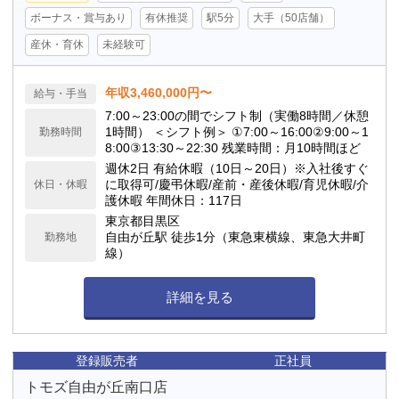
ボーナス・賞与あり
有休推奨
駅5分
大手（50店舗）
産休・育休
未経験可
年収3,460,000円〜
給与・手当
7:00～23:00の間でシフト制（実働8時間／休憩
1時間） ＜シフト例＞ ①7:00～16:00②9:00～1
勤務時間
8:00③13:30～22:30 残業時間：月10時間ほど
週休2日 有給休暇（10日～20日）※入社後すぐ
に取得可/慶弔休暇/産前・産後休暇/育児休暇/介
休日・休暇
護休暇 年間休日：117日
東京都目黒区
自由が丘駅 徒歩1分（東急東横線、東急大井町
勤務地
線）
詳細を見る
登録販売者
正社員
トモズ自由が丘南口店