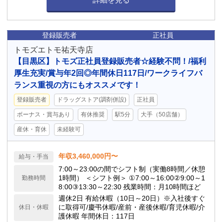
登録販売者
正社員
トモズエトモ祐天寺店
【目黒区】トモズ正社員登録販売者☆経験不問！/福利
厚生充実/賞与年2回◎年間休日117日/ワークライフバ
ランス重視の方にもオススメです！
登録販売者
ドラッグストア(調剤併設)
正社員
ボーナス・賞与あり
有休推奨
駅5分
大手（50店舗）
産休・育休
未経験可
年収3,460,000円〜
給与・手当
7:00～23:00の間でシフト制（実働8時間／休憩
1時間） ＜シフト例＞ ①7:00～16:00②9:00～1
勤務時間
8:00③13:30～22:30 残業時間：月10時間ほど
週休2日 有給休暇（10日～20日）※入社後すぐ
に取得可/慶弔休暇/産前・産後休暇/育児休暇/介
休日・休暇
護休暇 年間休日：117日