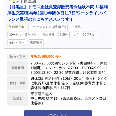
トモズ中目黒店
【目黒区】トモズ正社員登録販売者☆経験不問！/福利
厚生充実/賞与年2回◎年間休日117日/ワークライフバ
ランス重視の方にもオススメです！
登録販売者
ドラッグストア(調剤併設)
正社員
ボーナス・賞与あり
有休推奨
駅5分
大手（50店舗）
産休・育休
未経験可
年収3,460,000円〜
給与・手当
7:00～23:00の間でシフト制（実働8時間／休憩
1時間） ＜シフト例＞ ①7:00～16:00②9:00～1
勤務時間
8:00③13:30～22:30 残業時間：月10時間ほど
週休2日 有給休暇（10日～20日）※入社後すぐ
に取得可/慶弔休暇/産前・産後休暇/育児休暇/介
休日・休暇
護休暇 年間休日：117日
東京都目黒区
中目黒駅 徒歩1分（東急東横線、東京メトロ日
勤務地
比谷線）
詳細を見る