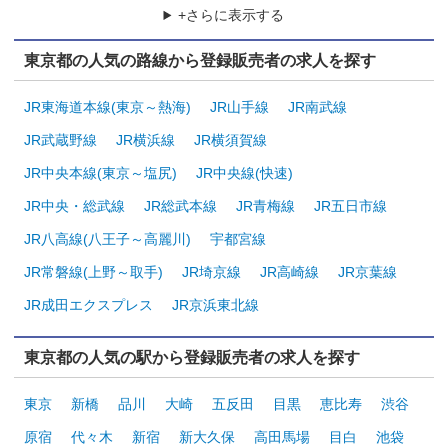
+さらに表示する
東京都の人気の路線から登録販売者の求人を探す
JR東海道本線(東京～熱海)
JR山手線
JR南武線
JR武蔵野線
JR横浜線
JR横須賀線
JR中央本線(東京～塩尻)
JR中央線(快速)
JR中央・総武線
JR総武本線
JR青梅線
JR五日市線
JR八高線(八王子～高麗川)
宇都宮線
JR常磐線(上野～取手)
JR埼京線
JR高崎線
JR京葉線
JR成田エクスプレス
JR京浜東北線
東京都の人気の駅から登録販売者の求人を探す
東京
新橋
品川
大崎
五反田
目黒
恵比寿
渋谷
原宿
代々木
新宿
新大久保
高田馬場
目白
池袋