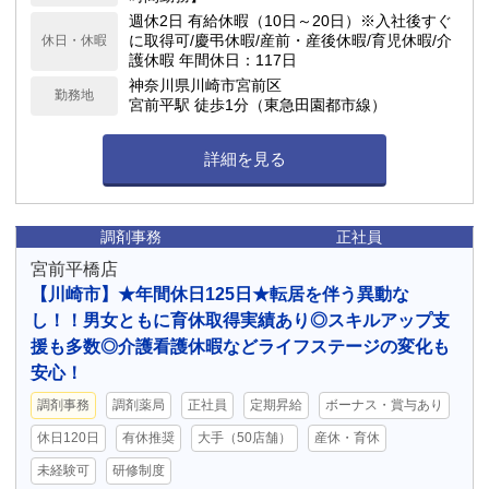
週休2日 有給休暇（10日～20日）※入社後すぐ
に取得可/慶弔休暇/産前・産後休暇/育児休暇/介
休日・休暇
護休暇 年間休日：117日
神奈川県川崎市宮前区
勤務地
宮前平駅 徒歩1分（東急田園都市線）
詳細を見る
調剤事務
正社員
宮前平橋店
【川崎市】★年間休日125日★転居を伴う異動な
し！！男女ともに育休取得実績あり◎スキルアップ支
援も多数◎介護看護休暇などライフステージの変化も
安心！
調剤事務
調剤薬局
正社員
定期昇給
ボーナス・賞与あり
休日120日
有休推奨
大手（50店舗）
産休・育休
未経験可
研修制度