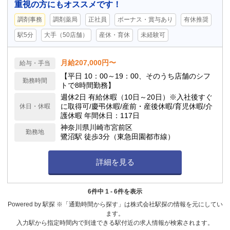
重視の方にもオススメです！
調剤事務
調剤薬局
正社員
ボーナス・賞与あり
有休推奨
駅5分
大手（50店舗）
産休・育休
未経験可
月給207,000円〜
給与・手当
【平日 10：00～19：00、そのうち店舗のシフ
勤務時間
トで8時間勤務】
週休2日 有給休暇（10日～20日）※入社後すぐ
に取得可/慶弔休暇/産前・産後休暇/育児休暇/介
休日・休暇
護休暇 年間休日：117日
神奈川県川崎市宮前区
勤務地
鷺沼駅 徒歩3分（東急田園都市線）
詳細を見る
6件中 1 - 6件を表示
Powered by 駅探 ※「通勤時間から探す」は株式会社駅探の情報を元にしてい
ます。
入力駅から指定時間内で到達できる駅付近の求人情報が検索されます。