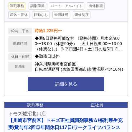
調剤事務
調剤薬局
パート・アルバイト
有休推奨
産休・育休
転勤なし
未経験可
研修制度
時給1,225円〜
給与・手当
◆週5日勤務可能な方 《勤務時間》月木金/9:0
0〜18:00（休憩90分） 火土日祝/9:00〜13:00
勤務時間
（休憩なし） ※平日週4日＋土1日の週5日 ※残
業：15〜30分程度（残業はほとんどございませ
◆勤務日以外
休日・休暇
ん） ※日祝の勤務はシフト制ではなく人員不足
神奈川県川崎市宮前区
している場合にのみ、シフトに入っていただう
勤務地
自転車通勤可 (東急田園都市線 鷺沼駅バス10分)
可能性あり
詳細を見る
調剤事務
正社員
トモズ鷺沼北口店
【川崎市宮前区】トモズ正社員調剤事務☆/福利厚生充
実/賞与年2回◎年間休日117日/ワークライフバランス