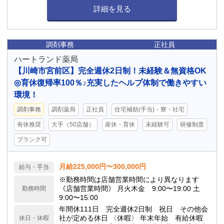
詳細を見る
調剤事務
正社員
ハートランド薬局
【川崎市宮前区】完全週休2日制！未経験＆無資格OK
◎育休復帰率100％♪充実したヘルプ体制で働きやすい
環境！
調剤事務
調剤薬局
正社員
住宅補助(手当)・寮・社宅
有休推奨
大手（50店舗）
産休・育休
未経験可
研修制度
ブランク可
月給225,000円〜300,000円
給与・手当
※勤務時間は店舗営業時間により異なります
《店舗営業時間》 月火木金 9:00〜19:00 土
勤務時間
9:00〜15:00
年間休111日 完全週休2日制 祝日 その他会
社が定める休日 〈休暇〉 年末年始 有給休暇
休日・休暇