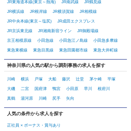
JR東海道本線(東京～熱海)
JR南武線
JR鶴見線
JR横浜線
JR根岸線
JR横須賀線
JR相模線
JR中央本線(東京～塩尻)
JR成田エクスプレス
JR京浜東北線
JR湘南新宿ライン
JR御殿場線
京王相模原線
小田急線
小田急江ノ島線
小田急多摩線
東急東横線
東急目黒線
東急田園都市線
東急大井町線
神奈川県の人気の駅から調剤事務の求人を探す
川崎
横浜
戸塚
大船
藤沢
辻堂
茅ケ崎
平塚
大磯
二宮
国府津
鴨宮
小田原
早川
根府川
真鶴
湯河原
川崎
尻手
矢向
人気の条件から求人を探す
正社員 × ボーナス・賞与あり