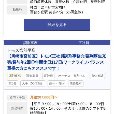
産前産後休暇 育児休暇 介護休暇 夏季休暇
神奈川県川崎市宮前区
勤務地
百合ヶ丘駅 徒歩27分（小田急線）
詳細を見る
調剤事務
正社員
トモズ宮前平店
【川崎市宮前区】トモズ正社員調剤事務☆/福利厚生充
実/賞与年2回◎年間休日117日/ワークライフバランス
重視の方にもオススメです！
調剤事務
調剤薬局
正社員
ボーナス・賞与あり
有休推奨
駅5分
大手（50店舗）
産休・育休
未経験可
月給207,000円〜
給与・手当
【平日 9：00～19：00/土曜9：00～18：00/日
曜10：00～14：00、そのうち店舗のシフトで8
勤務時間
時間勤務】