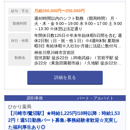
月給200,000円〜250,000円
給与・手当
週40時間以内のシフト勤務 （開局時間） 月・
火・木・金 9:00～19:00 水 9:00～17:00 土 9:00
勤務時間
～13:30 ※休憩は法定通り
年間休日数125日※年末年始休暇5日間を含む 週
休2日制（日・祝・他１日）※4週8休制 夏期休
休日・休暇
暇3日 有給休暇※入社3か月後に法廷に数付与
（1時間単位で使用可） ★有給取得率高め！お
神奈川県川崎市宮前区
休みをしっかりとれる環境です★
宿河原駅 徒歩22分（JR南武線） / 宮前平駅 徒
勤務地
歩22分（東急田園都市線） / 久地駅 徒歩22分
（JR南武線） / 宮崎台駅 徒歩24分（東急田園都
市線）
詳細を見る
調剤事務
パート・アルバイト
ひかり薬局
【川崎市/鷺沼駅】★時給1,225円/18時以降：時給1,53
2円！週5日勤務パート募集♪事務経験者歓迎☆充実し
た福利厚生あり◎