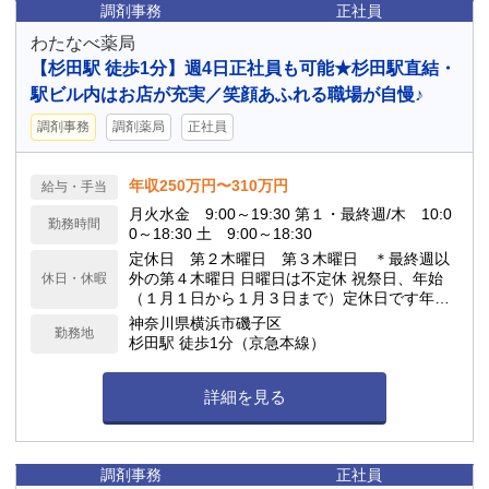
調剤事務
正社員
わたなべ薬局
【杉田駅 徒歩1分】週4日正社員も可能★杉田駅直結・
駅ビル内はお店が充実／笑顔あふれる職場が自慢♪
調剤事務
調剤薬局
正社員
年収250万円〜310万円
給与・手当
月火水金 9:00～19:30 第１・最終週/木 10:0
勤務時間
0～18:30 土 9:00～18:30
定休日 第２木曜日 第３木曜日 ＊最終週以
外の第４木曜日 日曜日は不定休 祝祭日、年始
休日・休暇
（１月１日から１月３日まで）定休日です年末
は３１日まで営業します
神奈川県横浜市磯子区
勤務地
杉田駅 徒歩1分（京急本線）
詳細を見る
調剤事務
正社員