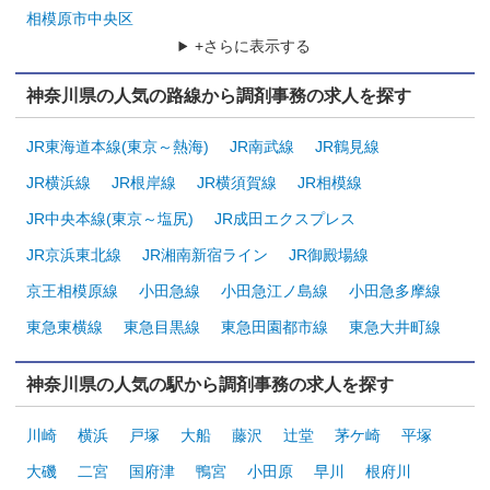
相模原市中央区
+さらに表示する
神奈川県の人気の路線から調剤事務の求人を探す
JR東海道本線(東京～熱海)
JR南武線
JR鶴見線
JR横浜線
JR根岸線
JR横須賀線
JR相模線
JR中央本線(東京～塩尻)
JR成田エクスプレス
JR京浜東北線
JR湘南新宿ライン
JR御殿場線
京王相模原線
小田急線
小田急江ノ島線
小田急多摩線
東急東横線
東急目黒線
東急田園都市線
東急大井町線
神奈川県の人気の駅から調剤事務の求人を探す
川崎
横浜
戸塚
大船
藤沢
辻堂
茅ケ崎
平塚
大磯
二宮
国府津
鴨宮
小田原
早川
根府川