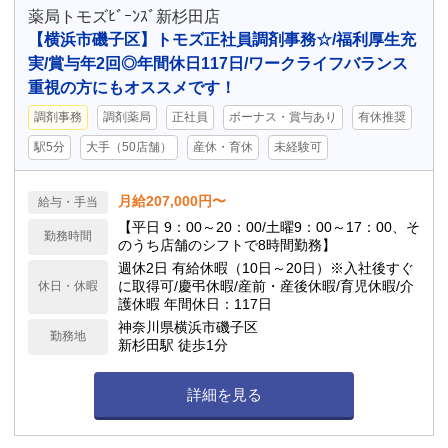
薬局トモズﾋﾞｰﾝｽﾞ新杉田店
【横浜市磯子区】トモズ正社員調剤事務☆/福利厚生充
実/賞与年2回◎年間休日117日/ワークライフバランス
重視の方にもオススメです！
調剤事務
調剤薬局
正社員
ボーナス・賞与あり
有休推奨
駅5分
大手（50店舗）
産休・育休
未経験可
月給207,000円〜
給与・手当
【平日 9：00～20：00/土曜9：00～17：00、そ
勤務時間
のうち店舗のシフトで8時間勤務】
週休2日 有給休暇（10日～20日）※入社後すぐ
に取得可/慶弔休暇/産前・産後休暇/育児休暇/介
休日・休暇
護休暇 年間休日：117日
神奈川県横浜市磯子区
勤務地
新杉田駅 徒歩1分
詳細を見る