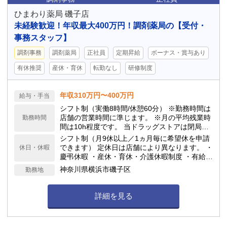
ひまわり薬局 磯子店
未経験歓迎！年収最大400万円！調剤薬局の【受付・
事務スタッフ】
調剤事務
調剤薬局
正社員
定期昇給
ボーナス・賞与あり
有休推奨
産休・育休
転勤なし
研修制度
年収310万円〜400万円
給与・手当
シフト制（実働8時間/休憩60分） ※勤務時間は
店舗の営業時間に準じます。 ※月の平均残業時
勤務時間
間は10h程度です。 当ドラッグストアは閉局時
間が早いのが特徴で、18:00や19:00の閉局が多
シフト制（月9休以上／1ヵ月毎に希望休を申請
いです。
できます） 定休日は店舗により異なります。 ・
休日・休暇
慶弔休暇 ・産休・育休・介護休暇制度 ・有給休
暇(勤務6ヶ月後10日付与) ★年間休日117日
神奈川県横浜市磯子区
勤務地
詳細を見る