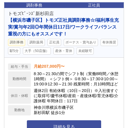
調剤事務
正社員
トモズﾋﾞｰﾝｽﾞ新杉田店
【横浜市磯子区】トモズ正社員調剤事務☆/福利厚生充
実/賞与年2回◎年間休日117日/ワークライフバランス
重視の方にもオススメです！
調剤事務
調剤薬局
正社員
ボーナス・賞与あり
有休推奨
駅5分
大手（50店舗）
産休・育休
未経験可
月給207,000円〜
給与・手当
8:30～21:30の間でシフト制（実働8時間／休憩
1時間） ＜シフト例＞ ①8:30～17:30②10:00～
勤務時間
19:00③12:30～21:30 残業時間：月10時間ほど
週休2日 有給休暇（10日～20日）※入社後すぐ
に取得可/慶弔休暇/産前・産後休暇/育児休暇/介
休日・休暇
護休暇 年間休日：117日
神奈川県横浜市磯子区
勤務地
新杉田駅 徒歩1分
詳細を見る