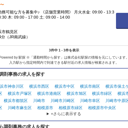
円〜
♪ 《店舗営業時間》 月火水金: 09:00 - 13:3
8:30 木: 09:00 - 17:00 土: 09:00 - 14:00
浜市鶴見区
4分（JR南武線）
3件中 1 - 3件を表示
Powered by 駅探 ※「通勤時間から探す」は株式会社駅探の情報を元にしています
入力駅から指定時間内で到達できる駅付近の求人情報が検索されます。
調剤事務の求人を探す
浜市神奈川区
横浜市西区
横浜市中区
横浜市南区
横浜市保土
区
横浜市戸塚区
横浜市港南区
横浜市旭区
横浜市緑区
横浜
横浜市都筑区
川崎市
川崎市川崎区
川崎市幸区
川崎市中原
区
川崎市麻生区
相模原市
相模原市緑区
相模原市中央区
+さらに表示する
ら調剤事務の求人を探す