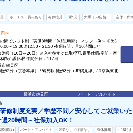
員
ボーナス・賞与あり
有休推奨
駅5分
大手（50店舗）
産休・育
00円〜
1:30の間でシフト制（実働8時間／休憩1時間） ＜シフト例＞ ①8:3
10:00～19:00③12:30～21:30 残業時間：月10時間ほど
給休暇（10日～20日）※入社後すぐに取得可/慶弔休暇/産前・産
休暇/介護休暇 年間休日：117日
浜市鶴見区
徒歩2分（京急本線） / 鶴見駅 徒歩3分（JR鶴見線、JR京浜東北
横浜市鶴見区
パート・アルバイト
店
】研修制度充実／学歴不問／安心してご就業いた
週20時間～社保加入OK！
調剤併設)
パート・アルバイト
残業なし／ほぼなし
有休推奨
～18時