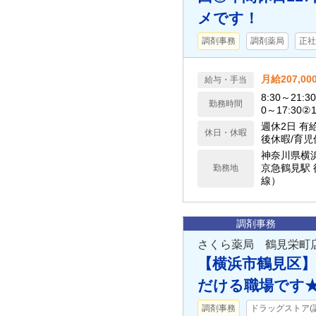
メです！
調剤事務
調剤薬局
正社
月給207,0
給与・手当
8:30～2
勤務時間
0～17:30②
週休2日 有
休日・休暇
後休暇/育児
神奈川県横
京急鶴見駅 
勤務地
線）
調剤事務
さくら薬局 鶴見栄町
【横浜市鶴見区
だける職場です★
調剤事務
ドラッグストア(