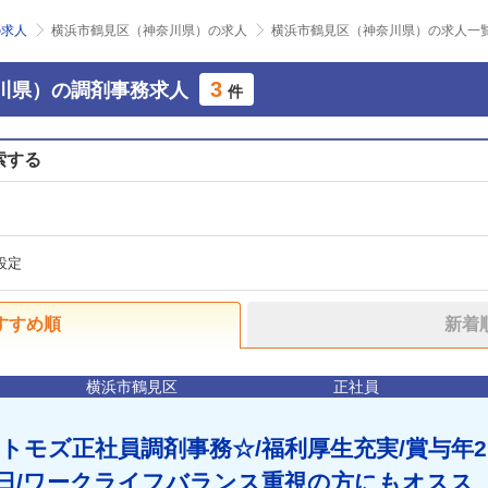
の求人
横浜市鶴見区（神奈川県）の求人
横浜市鶴見区（神奈川県）の求人一
3
川県）の調剤事務求人
件
索する
設定
すすめ順
新着
横浜市鶴見区
正社員
トモズ正社員調剤事務☆/福利厚生充実/賞与年2
7日/ワークライフバランス重視の方にもオスス