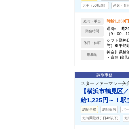
大手（50店舗）
産休・育
時給1,230
給与・手当
週3日、週2
勤務時間
（9：00～1
シフト勤務
休日・休暇
与）※平均取
神奈川県横
勤務地
・京急 鶴見
調剤事務
スターファーマシー矢
【横浜市鶴見区
給1,225円～
調剤事務
調剤薬局
パー
短時間勤務(1日4h以下)
短