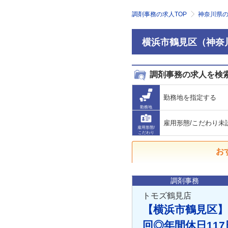
調剤事務の求人TOP
神奈川県
横浜市鶴見区（神奈
調剤事務の求人を検
勤務地を指定する
勤務地
雇用形態/こだわり未
雇用形態/
こだわり
お
調剤事務
トモズ鶴見店
【横浜市鶴見区】
回◎年間休日11