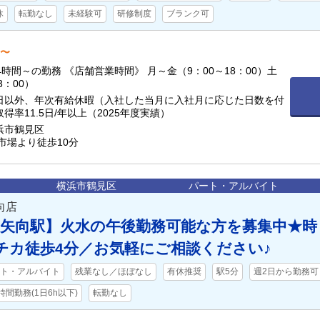
休
転勤なし
未経験可
研修制度
ブランク可
円〜
4時間～の勤務 《店舗営業時間》 月～金（9：00～18：00）土
3：00）
日以外、年次有給休暇（入社した当月に入社月に応じた日数を付
得率11.5日/年以上（2025年度実績）
浜市鶴見区
市場より徒歩10分
横浜市鶴見区
パート・アルバイト
向店
／矢向駅】火水の午後勤務可能な方を募集中★時
！駅チカ徒歩4分／お気軽にご相談ください♪
ト・アルバイト
残業なし／ほぼなし
有休推奨
駅5分
週2日から勤務可
時間勤務(1日6h以下)
転勤なし