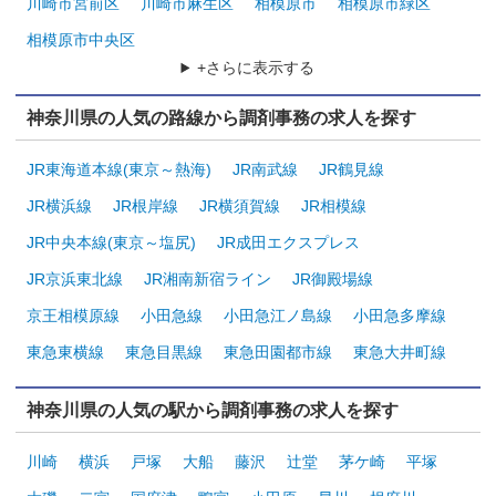
川崎市宮前区
川崎市麻生区
相模原市
相模原市緑区
相模原市中央区
+さらに表示する
神奈川県の人気の路線から調剤事務の求人を探す
JR東海道本線(東京～熱海)
JR南武線
JR鶴見線
JR横浜線
JR根岸線
JR横須賀線
JR相模線
JR中央本線(東京～塩尻)
JR成田エクスプレス
JR京浜東北線
JR湘南新宿ライン
JR御殿場線
京王相模原線
小田急線
小田急江ノ島線
小田急多摩線
東急東横線
東急目黒線
東急田園都市線
東急大井町線
神奈川県の人気の駅から調剤事務の求人を探す
川崎
横浜
戸塚
大船
藤沢
辻堂
茅ケ崎
平塚