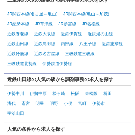
JR関西本線(名古屋～亀山)
JR関西本線(亀山～加茂)
JR紀勢本線
JR草津線
JR参宮線
JR名松線
近鉄養老線
近鉄大阪線
近鉄伊賀線
近鉄湯の山線
近鉄山田線
近鉄鳥羽線
内部線
八王子線
近鉄志摩線
近鉄鈴鹿線
近鉄名古屋線
三岐鉄道三岐線
三岐鉄道北勢線
伊勢鉄道伊勢線
近鉄山田線の人気の駅から調剤事務の求人を探す
伊勢中川
伊勢中原
松ヶ崎
松阪
東松阪
櫛田
漕代
斎宮
明星
明野
小俣
宮町
伊勢市
宇治山田
人気の条件から求人を探す