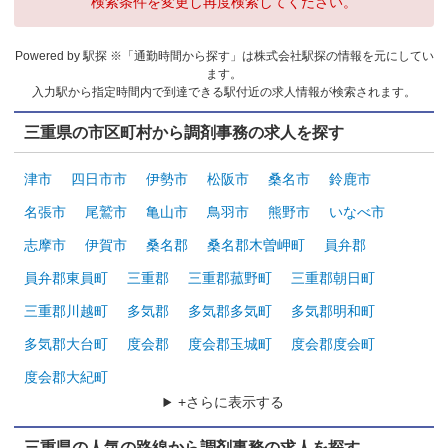
検索条件を変更し再度検索してください。
Powered by 駅探 ※「通勤時間から探す」は株式会社駅探の情報を元にしてい
ます。
入力駅から指定時間内で到達できる駅付近の求人情報が検索されます。
三重県の市区町村から調剤事務の求人を探す
津市
四日市市
伊勢市
松阪市
桑名市
鈴鹿市
名張市
尾鷲市
亀山市
鳥羽市
熊野市
いなべ市
志摩市
伊賀市
桑名郡
桑名郡木曽岬町
員弁郡
員弁郡東員町
三重郡
三重郡菰野町
三重郡朝日町
三重郡川越町
多気郡
多気郡多気町
多気郡明和町
多気郡大台町
度会郡
度会郡玉城町
度会郡度会町
度会郡大紀町
+さらに表示する
三重県の人気の路線から調剤事務の求人を探す