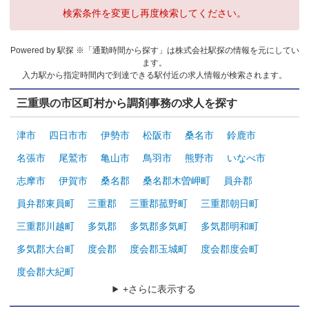
検索条件を変更し再度検索してください。
Powered by 駅探 ※「通勤時間から探す」は株式会社駅探の情報を元にしてい
ます。
入力駅から指定時間内で到達できる駅付近の求人情報が検索されます。
三重県の市区町村から調剤事務の求人を探す
津市
四日市市
伊勢市
松阪市
桑名市
鈴鹿市
名張市
尾鷲市
亀山市
鳥羽市
熊野市
いなべ市
志摩市
伊賀市
桑名郡
桑名郡木曽岬町
員弁郡
員弁郡東員町
三重郡
三重郡菰野町
三重郡朝日町
三重郡川越町
多気郡
多気郡多気町
多気郡明和町
多気郡大台町
度会郡
度会郡玉城町
度会郡度会町
度会郡大紀町
+さらに表示する