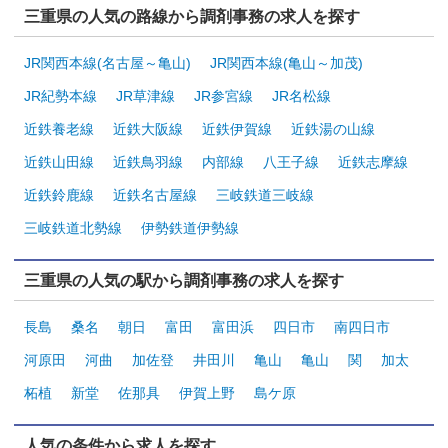
三重県の人気の路線から調剤事務の求人を探す
JR関西本線(名古屋～亀山)
JR関西本線(亀山～加茂)
JR紀勢本線
JR草津線
JR参宮線
JR名松線
近鉄養老線
近鉄大阪線
近鉄伊賀線
近鉄湯の山線
近鉄山田線
近鉄鳥羽線
内部線
八王子線
近鉄志摩線
近鉄鈴鹿線
近鉄名古屋線
三岐鉄道三岐線
三岐鉄道北勢線
伊勢鉄道伊勢線
三重県の人気の駅から調剤事務の求人を探す
長島
桑名
朝日
富田
富田浜
四日市
南四日市
河原田
河曲
加佐登
井田川
亀山
亀山
関
加太
柘植
新堂
佐那具
伊賀上野
島ケ原
人気の条件から求人を探す