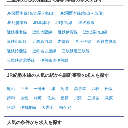
JR関西本線(名古屋～亀山)
JR関西本線(亀山～加茂)
JR紀勢本線
JR草津線
JR参宮線
JR名松線
近鉄養老線
近鉄大阪線
近鉄伊賀線
近鉄湯の山線
近鉄山田線
近鉄鳥羽線
内部線
八王子線
近鉄志摩線
近鉄鈴鹿線
近鉄名古屋線
三岐鉄道三岐線
三岐鉄道北勢線
伊勢鉄道伊勢線
JR紀勢本線の人気の駅から調剤事務の求人を探す
亀山
下庄
一身田
津
阿漕
高茶屋
六軒
松阪
徳和
多気
相可
佐奈
栃原
川添
三瀬谷
滝原
阿曽
伊勢柏崎
大内山
梅ケ谷
人気の条件から求人を探す