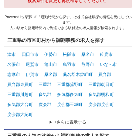
検索条件を変更し再度検索してください。
Powered by 駅探 ※「通勤時間から探す」は株式会社駅探の情報を元にしてい
ます。
入力駅から指定時間内で到達できる駅付近の求人情報が検索されます。
三重県の市区町村から調剤事務の求人を探す
津市
四日市市
伊勢市
松阪市
桑名市
鈴鹿市
名張市
尾鷲市
亀山市
鳥羽市
熊野市
いなべ市
志摩市
伊賀市
桑名郡
桑名郡木曽岬町
員弁郡
員弁郡東員町
三重郡
三重郡菰野町
三重郡朝日町
三重郡川越町
多気郡
多気郡多気町
多気郡明和町
多気郡大台町
度会郡
度会郡玉城町
度会郡度会町
度会郡大紀町
+さらに表示する
三重県の人気の路線から調剤事務の求人を探す