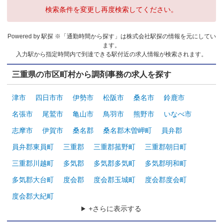
検索条件を変更し再度検索してください。
Powered by 駅探 ※「通勤時間から探す」は株式会社駅探の情報を元にしてい
ます。
入力駅から指定時間内で到達できる駅付近の求人情報が検索されます。
三重県の市区町村から調剤事務の求人を探す
津市
四日市市
伊勢市
松阪市
桑名市
鈴鹿市
名張市
尾鷲市
亀山市
鳥羽市
熊野市
いなべ市
志摩市
伊賀市
桑名郡
桑名郡木曽岬町
員弁郡
員弁郡東員町
三重郡
三重郡菰野町
三重郡朝日町
三重郡川越町
多気郡
多気郡多気町
多気郡明和町
多気郡大台町
度会郡
度会郡玉城町
度会郡度会町
度会郡大紀町
+さらに表示する