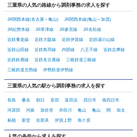
三重県の人気の路線から調剤事務の求人を探す
JR関西本線(名古屋～亀山)
JR関西本線(亀山～加茂)
JR紀勢本線
JR草津線
JR参宮線
JR名松線
近鉄養老線
近鉄大阪線
近鉄伊賀線
近鉄湯の山線
近鉄山田線
近鉄鳥羽線
内部線
八王子線
近鉄志摩線
近鉄鈴鹿線
近鉄名古屋線
三岐鉄道三岐線
三岐鉄道北勢線
伊勢鉄道伊勢線
三重県の人気の駅から調剤事務の求人を探す
長島
桑名
朝日
富田
富田浜
四日市
南四日市
河原田
河曲
加佐登
井田川
亀山
亀山
関
加太
柘植
新堂
佐那具
伊賀上野
島ケ原
人気の条件から求人を探す