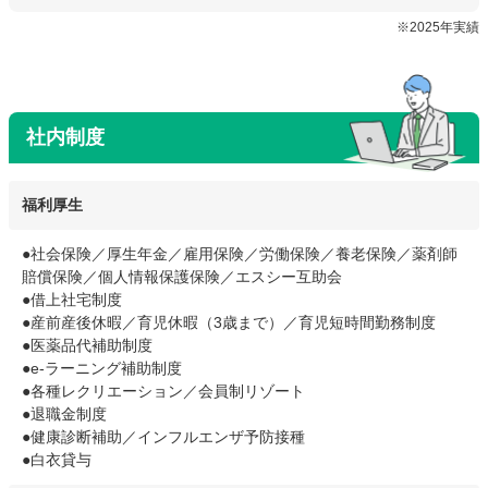
※2025年実績
社内制度
福利厚生
●社会保険／厚生年金／雇用保険／労働保険／養老保険／薬剤師
賠償保険／個人情報保護保険／エスシー互助会
●借上社宅制度
●産前産後休暇／育児休暇（3歳まで）／育児短時間勤務制度
●医薬品代補助制度
●e-ラーニング補助制度
●各種レクリエーション／会員制リゾート
●退職金制度
●健康診断補助／インフルエンザ予防接種
●白衣貸与