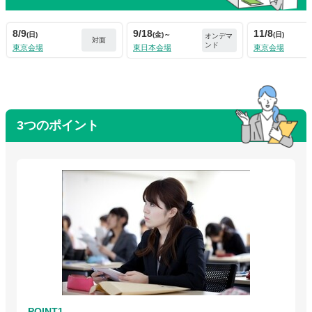
8/9
9/18
11/8
(日)
(金)～
(日)
オンデマ
対面
ンド
東京会場
東日本会場
東京会場
3つのポイント
POINT1