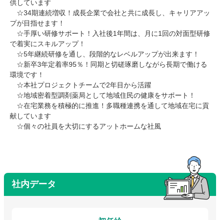
供しています
☆34期連続増収！成長企業で会社と共に成長し、キャリアアッ
プが目指せます！
☆手厚い研修サポート！入社後1年間は、月に1回の対面型研修
で着実にスキルアップ！
☆5年継続研修を通し、段階的なレベルアップが出来ます！
☆新卒3年定着率95％！同期と切磋琢磨しながら長期で働ける
環境です！
☆本社プロジェクトチームで2年目から活躍
☆地域密着型調剤薬局として地域住民の健康をサポート！
☆在宅業務を積極的に推進！多職種連携を通して地域在宅に貢
献しています
☆個々の社員を大切にするアットホームな社風
社内データ