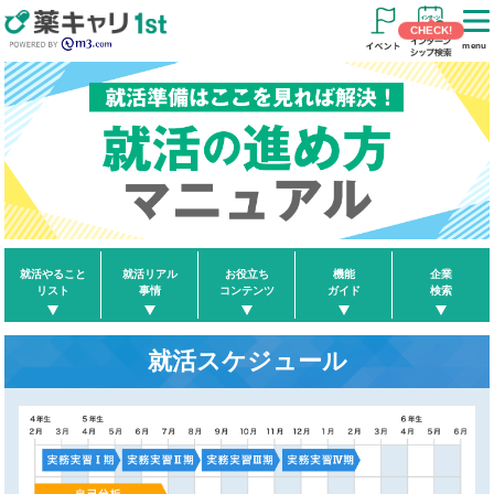
CHECK!
menu
就活やること
就活リアル
お役立ち
機能
企業
リスト
事情
コンテンツ
ガイド
検索
就活スケジュール