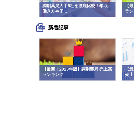
調剤薬局大手5社を徹底比較！年収、
【最
働き方や子...
ラン
新着記事
【最新！2023年版】調剤薬局 売上高
【最
ランキング
売上高