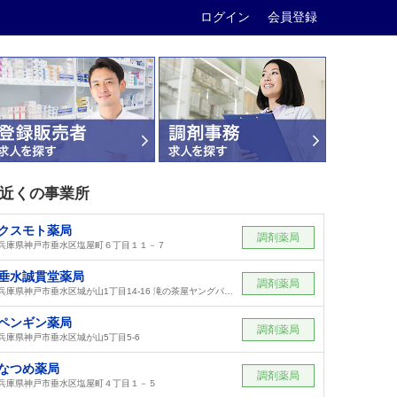
ログイン
会員登録
近くの事業所
クスモト薬局
調剤薬局
兵庫県神戸市垂水区塩屋町６丁目１１－７
垂水誠貫堂薬局
調剤薬局
兵庫県神戸市垂水区城が山1丁目14-16 滝の茶屋ヤングパレス101号
ペンギン薬局
調剤薬局
兵庫県神戸市垂水区城が山5丁目5-6
なつめ薬局
調剤薬局
兵庫県神戸市垂水区塩屋町４丁目１－５