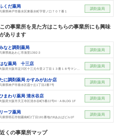
ふくだ薬局
調剤薬局
兵庫県神戸市垂水区東垂水町字菅ノ口７０７番１
この事業所を見た方はこちらの事業所にも興味
があります
みなと調剤薬局
調剤薬局
兵庫県南あわじ市湊里1392-3
はな薬局 十三店
調剤薬局
大阪府大阪市淀川区十三元今里２丁目１３番１８号マンションスイーダ１階
たに調剤薬局 かすみがおか店
調剤薬局
兵庫県神戸市垂水区霞ケ丘1丁目2番7号
ひまわり薬局 清水谷店
調剤薬局
大阪府大阪市天王寺区清水谷町5番22号H・A BLDG 1F
リーフ薬局
調剤薬局
兵庫県明石市朝霧南町2丁目181番地の8あおばビル1F
近くの事業所マップ