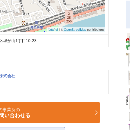
Leaflet
| ©
OpenStreetMap
contributors
城が山1丁目10-23
株式会社
の事業所の
問い合わせる