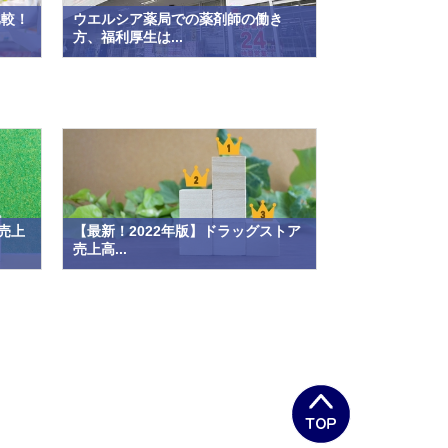
比較！
ウエルシア薬局での薬剤師の働き
方、福利厚生は...
売上
【最新！2022年版】ドラッグストア
売上高...