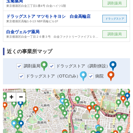
玉菊薬局
調剤薬局
東京都港区白金三丁目1番4号 白金ハイツ1階
ドラッグストア マツモトキヨシ 白金高輪店
ドラッグストア
東京都港区高輪1-3-13 NBF高輪ビル1F
白金ヴェルデ薬局
調剤薬局
東京都港区白金一丁目２６番３号 白金ファクトリーファイブ１０１号室
近くの事業所マップ
調剤薬局
ドラッグストア（調剤併設）
ドラッグストア（OTCのみ）
病院
+
−