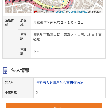
Leaflet
| ©
OpenStreetMap
contributors
通勤情
所在
東京都港区南麻布２－１０－２１
報
地
最寄
都営地下鉄三田線・東京メトロ南北線 白金高
駅
輪駅
車通
不可
勤
法人情報
法人名
医療法人財団厚生会古川橋病院
事業所数
2