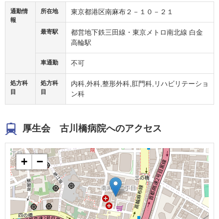
通勤情
所在地
東京都港区南麻布２－１０－２１
報
最寄駅
都営地下鉄三田線・東京メトロ南北線 白金
高輪駅
車通勤
不可
処方科
処方科
内科,外科,整形外科,肛門科,リハビリテーショ
目
目
ン科
厚生会 古川橋病院へのアクセス
+
−