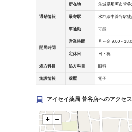
所在地
茨城県那珂市菅谷29
通勤情報
最寄駅
水郡線中菅谷駅徒
車通勤
可能
営業時間
月～金 9:00～18:00
開局時間
定休日
日・祝
処方科目
処方科目
眼科
施設情報
薬歴
電子
アイセイ薬局 菅谷店へのアクセス
+
−