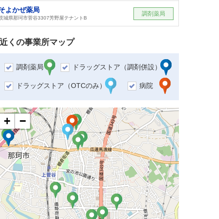
そよかぜ薬局
調剤薬局
茨城県那珂市菅谷3307芳野屋テナントB
近くの事業所マップ
調剤薬局
ドラッグストア（調剤併設）
ドラッグストア（OTCのみ）
病院
+
−