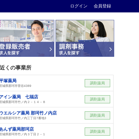
ログイン
会員登録
近くの事業所
平塚薬局
調剤薬局
茨城県那珂市菅谷4389
アイン薬局 七福店
調剤薬局
茨城県那珂市竹ノ内２－１４－８
ウエルシア薬局 那珂竹ノ内店
調剤薬局
茨城県那珂市竹ノ内三丁目7番地3
あんず薬局那珂店
調剤薬局
茨城県那珂市竹ノ内３丁目２－１