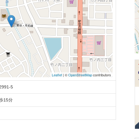
Leaflet
| ©
OpenStreetMap
contributors
91-5
歩15分