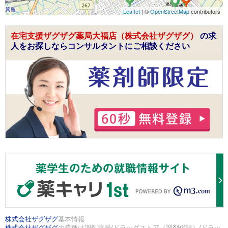
Leaflet
| ©
OpenStreetMap
contributors
在宅支援ザグザグ薬局大福店（株式会社ザグザグ）
の求
人をお探しならコンサルタントにご相談ください
株式会社ザグザグ
基本情報
株式会社ザグザグ
の業種は調剤薬局/ドラッグストア（調剤併設）/ドラッ