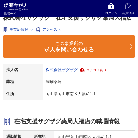
薬キャリ 職場ナビ
岡山県
岡山市南区
調剤薬局
株式会社ザグザグ
在宅支援ザグザグ薬局大福店
ログイン
会員登録
職場ナビ
株式会社ザグザグ 在宅支援ザグザグ薬局大福店
事業所情報
アクセス
この事業所の
求人を問い合わせる
法人名
株式会社ザグザグ
クチコミあり
業種
調剤薬局
住所
岡山県岡山市南区大福411-1
在宅支援ザグザグ薬局大福店の職場情報
通勤情報
所在地
岡山県岡山市南区大福411-1