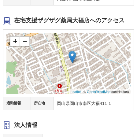
在宅支援ザグザグ薬局大福店へのアクセス
+
−
Leaflet
| ©
OpenStreetMap
contributors
通勤情報
所在地
岡山県岡山市南区大福411-1
法人情報