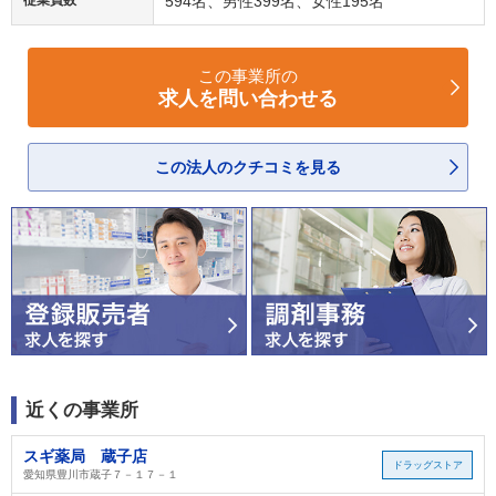
従業員数
594名、男性399名、女性195名
この事業所の
求人を問い合わせる
この法人のクチコミを見る
近くの事業所
スギ薬局 蔵子店
ドラッグストア
愛知県豊川市蔵子７－１７－１