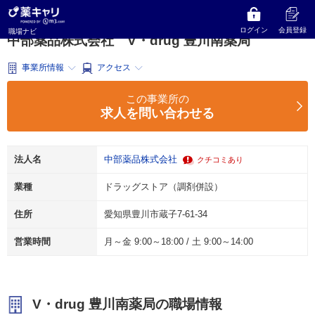
薬キャリ 職場ナビ
愛知県
豊川市
ドラッグストア（調剤併設）
中部薬品株式会社
V・drug 豊川南薬局
ログイン
会員登録
職場ナビ
中部薬品株式会社 V・drug 豊川南薬局
事業所情報
アクセス
この事業所の
求人を問い合わせる
法人名
中部薬品株式会社
クチコミあり
業種
ドラッグストア（調剤併設）
住所
愛知県豊川市蔵子7-61-34
営業時間
月～金 9:00～18:00 / 土 9:00～14:00
V・drug 豊川南薬局の職場情報