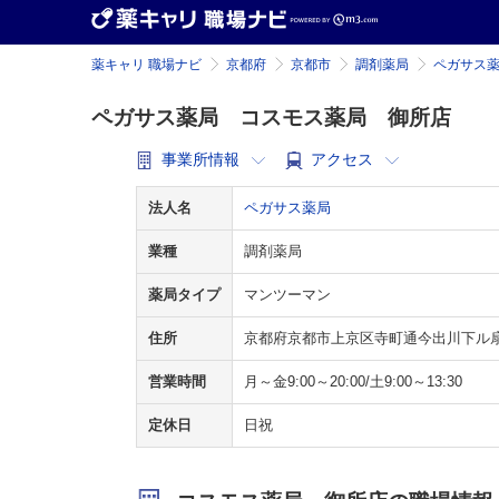
薬キャリ 職場ナビ
京都府
京都市
調剤薬局
ペガサス
ペガサス薬局 コスモス薬局 御所店
事業所情報
アクセス
法人名
ペガサス薬局
業種
調剤薬局
薬局タイプ
マンツーマン
住所
京都府京都市上京区寺町通今出川下ル扇町
営業時間
月～金9:00～20:00/土9:00～13:30
定休日
日祝