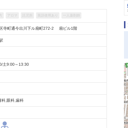
方
アロマ
託児所
英語使用あり
一人薬剤師
区寺町通今出川下ル扇町272-2 扇ビル1階
駅
/土9:00～13:30
膚科,眼科,歯科