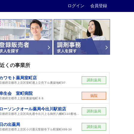
ログイン
会員登録
近くの事業所
カワモト薬局室町店
調剤薬局
京都府京都市上京区室町通上立売下ル裏築地町97
幸生会 室町病院
病院
京都府京都市上京区裏築地町８８
ローソンクオール薬局今出川駅前店
調剤薬局
京都府京都市上京区烏丸通今出川上る御所八幡町110番地14 烏丸今出川ビル1階
日の出薬局
調剤薬局
京都府京都市上京区小川通元誓願寺下ル靭屋町499-34