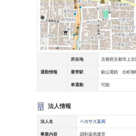
所在地
京都府京都市上京
通勤情報
最寄駅
叡山電鉄 出町柳
車通勤
可能
法人情報
法人名
ペガサス薬局
事業内容
調剤薬局運営