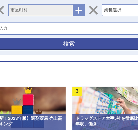
市区町村
業種選択
検索
3
新！2023年版】調剤薬局 売上高
ドラッグストア大手5社を徹底
キング
年収、働き...