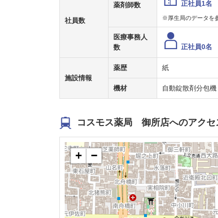
正社員1名
薬剤師数
※厚生局のデータを
社員数
医療事務人
正社員0名
数
薬歴
紙
施設情報
機材
自動錠散剤分包機
コスモス薬局 御所店へのアクセ
+
−