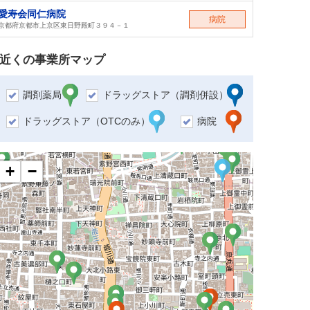
愛寿会同仁病院
病院
京都府京都市上京区東日野殿町３９４－１
近くの事業所マップ
調剤薬局
ドラッグストア（調剤併設）
ドラッグストア（OTCのみ）
病院
+
−