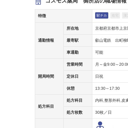
コスモス薬局 御所店の職場情報
特徴
駅チカ
在宅
漢
所在地
京都府京都市上京
通勤情報
最寄駅
叡山電鉄 出町柳
車通勤
可能
営業時間
月～金9:00～20:00
開局時間
定休日
日祝
休憩
13:30～17:30
処方科目
内科,整形外科,皮
処方科目
処方枚数
30枚／日