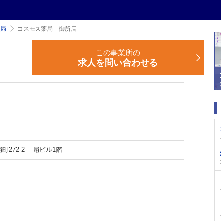
薬局
コスモス薬局 御所店
この事業所の
求人を問い合わせる
272-2 扇ビル1階