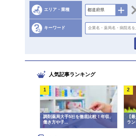
エリア・業種
都道府県
キーワード
人気記事ランキング
1
2
調剤薬局大手5社を徹底比較！年収、
【最
働き方や子...
ラン