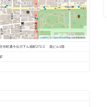
Leaflet
| ©
OpenStreetMap
contributors
区寺町通今出川下ル扇町272-2 扇ビル1階
駅