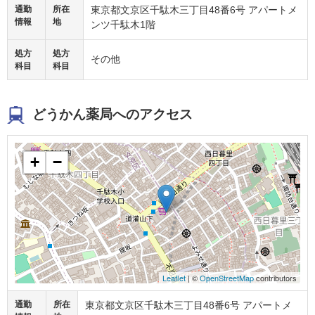
通勤
所在
東京都文京区千駄木三丁目48番6号 アパートメ
情報
地
ンツ千駄木1階
処方
処方
その他
科目
科目
どうかん薬局へのアクセス
+
−
Leaflet
| ©
OpenStreetMap
contributors
通勤
所在
東京都文京区千駄木三丁目48番6号 アパートメ