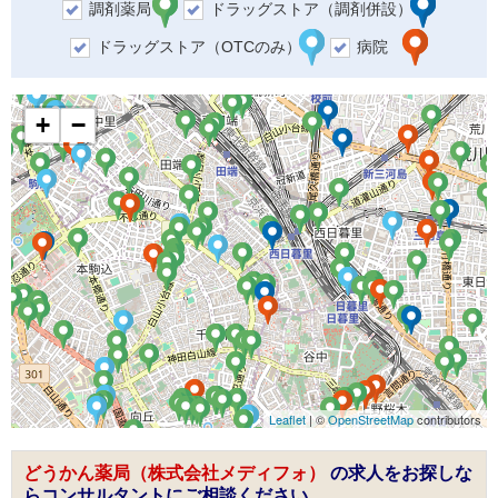
調剤薬局
ドラッグストア（調剤併設）
ドラッグストア（OTCのみ）
病院
+
−
Leaflet
| ©
OpenStreetMap
contributors
どうかん薬局（株式会社メディフォ）
の求人をお探しな
らコンサルタントにご相談ください