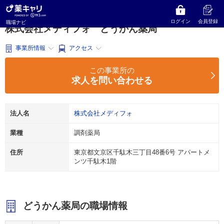
薬キャリ 職場ナビ
東京都
文京区
調剤薬局
株式会社メディフォ
どうかん薬局
ログイン
会員登録
職場ナビ
株式会社メディフォ どうかん薬局
事業所情報
アクセス
この事業所の
求人を問い合わせる
法人名
株式会社メディフォ
業種
調剤薬局
住所
東京都文京区千駄木三丁目48番6号 アパートメ
ンツ千駄木1階
どうかん薬局の職場情報