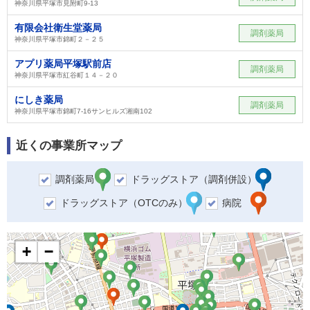
神奈川県平塚市見附町9-13
有限会社衛生堂薬局
調剤薬局
神奈川県平塚市錦町２－２５
アプリ薬局平塚駅前店
調剤薬局
神奈川県平塚市紅谷町１４－２０
にしき薬局
調剤薬局
神奈川県平塚市錦町7-16サンヒルズ湘南102
近くの事業所マップ
調剤薬局
ドラッグストア（調剤併設）
ドラッグストア（OTCのみ）
病院
+
−