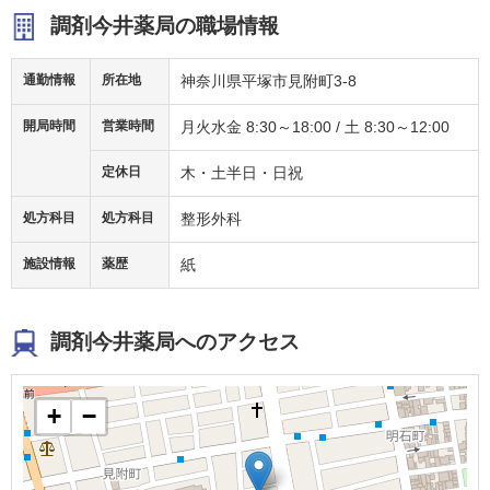
調剤今井薬局の職場情報
通勤情報
所在地
神奈川県平塚市見附町3-8
開局時間
営業時間
月火水金 8:30～18:00 / 土 8:30～12:00
定休日
木・土半日・日祝
処方科目
処方科目
整形外科
施設情報
薬歴
紙
調剤今井薬局へのアクセス
+
−