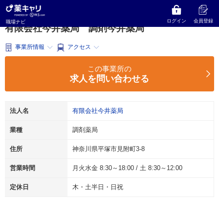
薬キャリ 職場ナビ
神奈川県
平塚市
調剤薬局
有限会社今井薬局
調剤今井薬局
ログイン
会員登録
職場ナビ
有限会社今井薬局 調剤今井薬局
事業所情報
アクセス
この事業所の
求人を問い合わせる
法人名
有限会社今井薬局
業種
調剤薬局
住所
神奈川県平塚市見附町3-8
営業時間
月火水金 8:30～18:00 / 土 8:30～12:00
定休日
木・土半日・日祝