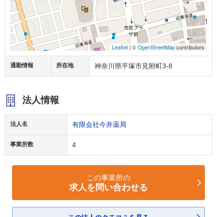
Leaflet
| ©
OpenStreetMap
contributors
通勤情報
所在地
神奈川県平塚市見附町3-8
法人情報
法人名
有限会社今井薬局
事業所数
4
この事業所の
求人を問い合わせる