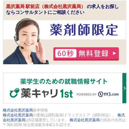
黒沢薬局 駅前店（株式会社黒沢薬局）
の求人をお探し
ならコンサルタントにご相談ください
株式会社黒沢薬局
基本情報
株式会社黒沢薬局
の業種は調剤薬局/ドラッグストア（調剤併設）。
株式
会社黒沢薬局
は6店舗運営しています。
株式会社黒沢薬局
の現在の住所は
〒365-0038 埼玉県鴻巣市本町1-5-22です。