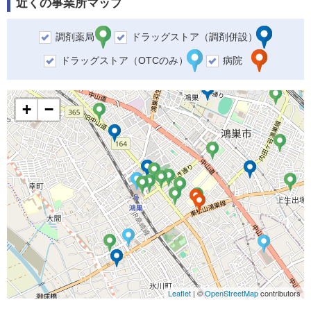
近くの事業所マップ
調剤薬局
ドラッグストア（調剤併設）
ドラッグストア（OTCのみ）
病院
+
−
Leaflet
| ©
OpenStreetMap
contributors