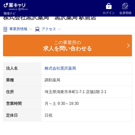
薬キャリ 職場ナビ
埼玉県
鴻巣市
調剤薬局
株式会社黒沢薬局
黒沢薬局 駅前店
ログイン
会員登録
職場ナビ
株式会社黒沢薬局 黒沢薬局 駅前店
事業所情報
アクセス
この事業所の
求人を問い合わせる
法人名
株式会社黒沢薬局
業種
調剤薬局
住所
埼玉県鴻巣市本町1-7-1 店舗1階 2-1
営業時間
月～土 9:30～19:30
定休日
日祝