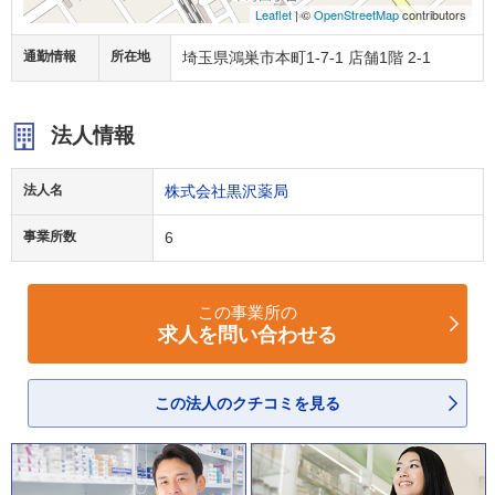
Leaflet
| ©
OpenStreetMap
contributors
通勤情報
所在地
埼玉県鴻巣市本町1-7-1 店舗1階 2-1
法人情報
法人名
株式会社黒沢薬局
事業所数
6
この事業所の
求人を問い合わせる
この法人のクチコミを見る