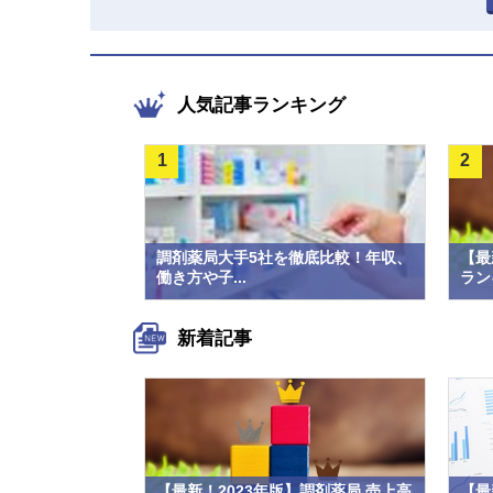
人気記事ランキング
1
2
調剤薬局大手5社を徹底比較！年収、
【最
働き方や子...
ラン
新着記事
【最新！2023年版】調剤薬局 売上高
【最