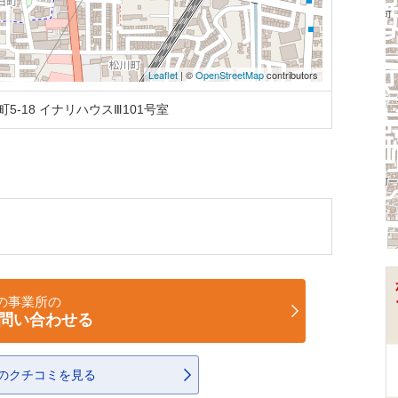
Leaflet
| ©
OpenStreetMap
contributors
5-18 イナリハウスⅢ101号室
の事業所の
問い合わせる
のクチコミを見る