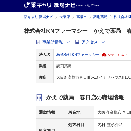
薬キャリ 職場ナビ
大阪府
高槻市
調剤薬局
株式会社K
株式会社KNファーマシー かえで薬局 
事業所情報
アクセス
法人名
株式会社KNファーマシー
クチコミあり
業種
調剤薬局
住所
大阪府高槻市春日町5-18 イナリハウスⅢ10
かえで薬局 春日店の職場情報
通勤情報
所在地
大阪府高槻市春日町
処方科目
内科,整形外科
処方科目