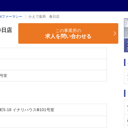
Nファーマシー
かえで薬局 春日店
春日店
この事業所の
求人を問い合わせる
1号室
5-18 イナリハウスⅢ101号室