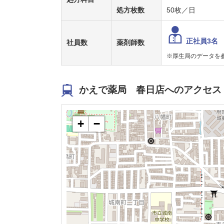
処方枚数
50枚／日
正社員3名
社員数
薬剤師数
※厚生局のデータを
かえで薬局 春日店へのアクセス
+
−