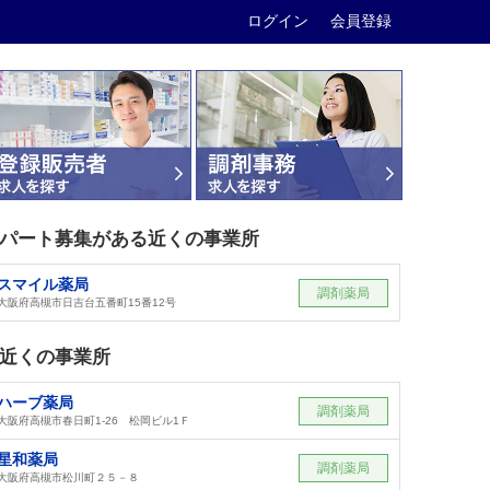
ログイン
会員登録
パート募集がある近くの事業所
スマイル薬局
調剤薬局
大阪府高槻市日吉台五番町15番12号
近くの事業所
ハーブ薬局
調剤薬局
大阪府高槻市春日町1-26 松岡ビル1Ｆ
星和薬局
調剤薬局
大阪府高槻市松川町２５－８