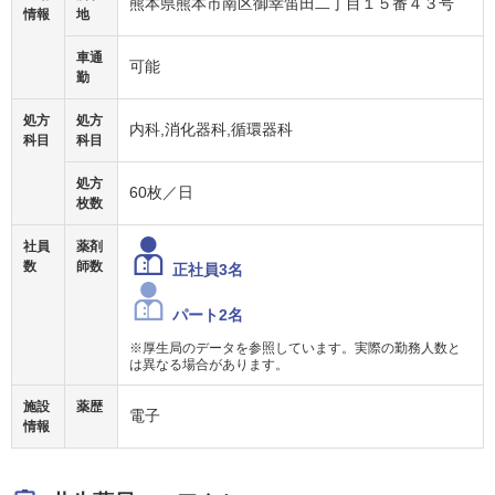
熊本県熊本市南区御幸笛田二丁目１５番４３号
情報
地
車通
可能
勤
処方
処方
内科,消化器科,循環器科
科目
科目
処方
60枚／日
枚数
社員
薬剤
数
師数
正社員3名
パート2名
※厚生局のデータを参照しています。実際の勤務人数と
は異なる場合があります。
施設
薬歴
電子
情報