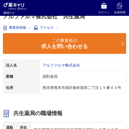
薬キャリ 職場ナビ
熊本県
熊本市南区
調剤薬局
アルファルマ株式会社
共生薬局
ログイン
会員登録
職場ナビ
アルファルマ株式会社 共生薬局
事業所情報
アクセス
この事業所の
求人を問い合わせる
法人名
アルファルマ株式会社
業種
調剤薬局
住所
熊本県熊本市南区御幸笛田二丁目１５番４３号
共生薬局の職場情報
通勤
所在