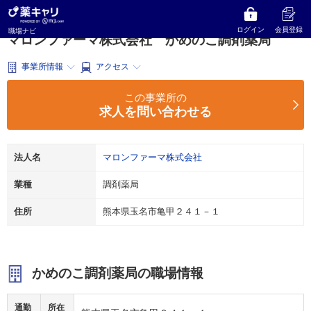
薬キャリ 職場ナビ
熊本県
玉名市
調剤薬局
マロンファーマ株式会社
かめのこ調剤薬局
ログイン
会員登録
職場ナビ
マロンファーマ株式会社 かめのこ調剤薬局
事業所情報
アクセス
この事業所の
求人を問い合わせる
法人名
マロンファーマ株式会社
業種
調剤薬局
住所
熊本県玉名市亀甲２４１－１
かめのこ調剤薬局の職場情報
通勤
所在