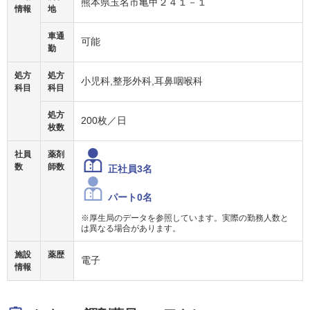
熊本県玉名市亀甲２４１－１
情報
地
車通
可能
勤
処方
処方
小児科,整形外科,耳鼻咽喉科
科目
科目
処方
200枚／日
枚数
社員
薬剤
数
師数
正社員3名
パート0名
※厚生局のデータを参照しています。実際の勤務人数と
は異なる場合があります。
施設
薬歴
電子
情報