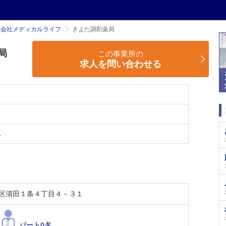
限会社メディカルライフ
きよた調剤薬局
局
この事業所の
求人を問い合わせる
１
区清田１条４丁目４－３１
パート0名