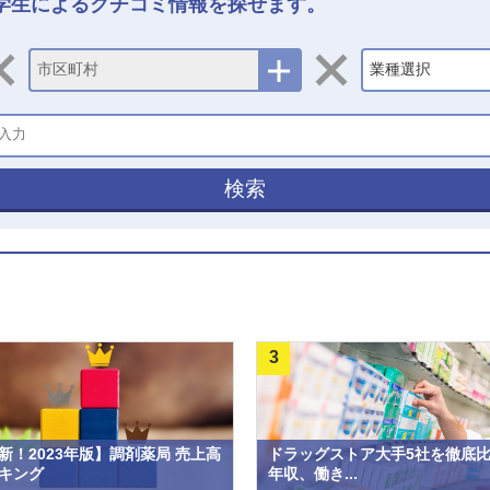
学生によるクチコミ情報を探せます。
市区町村
業種選択
検索
3
新！2023年版】調剤薬局 売上高
ドラッグストア大手5社を徹底
キング
年収、働き...