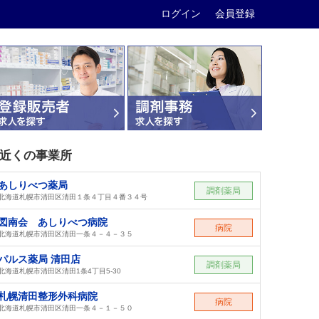
ログイン
会員登録
近くの事業所
あしりべつ薬局
調剤薬局
北海道札幌市清田区清田１条４丁目４番３４号
図南会 あしりべつ病院
病院
北海道札幌市清田区清田一条４－４－３５
パルス薬局 清田店
調剤薬局
北海道札幌市清田区清田1条4丁目5-30
札幌清田整形外科病院
病院
北海道札幌市清田区清田一条４－１－５０