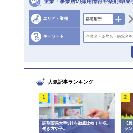
企業・事業所の採用情報や薬剤師/薬
エリア・業種
都道府県
キーワード
人気記事ランキング
1
2
調剤薬局大手5社を徹底比較！年収、
【最
働き方や子...
ラン