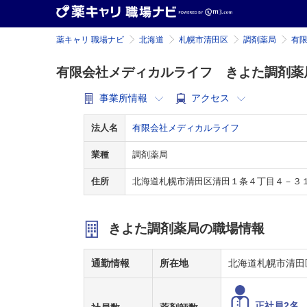
薬キャリ 職場ナビ
北海道
札幌市清田区
調剤薬局
有
有限会社メディカルライフ きよた調剤薬
事業所情報
アクセス
法人名
有限会社メディカルライフ
業種
調剤薬局
住所
北海道札幌市清田区清田１条４丁目４－３
きよた調剤薬局の職場情報
通勤情報
所在地
北海道札幌市清田
正社員2名