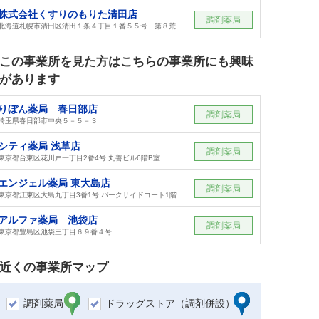
株式会社くすりのもりた清田店
調剤薬局
北海道札幌市清田区清田１条４丁目１番５５号 第８荒井ビル１Ｆ
この事業所を見た方はこちらの事業所にも興味
があります
りぼん薬局 春日部店
調剤薬局
埼玉県春日部市中央５－５－３
シティ薬局 浅草店
調剤薬局
東京都台東区花川戸一丁目2番4号 丸善ビル6階B室
エンジェル薬局 東大島店
調剤薬局
東京都江東区大島九丁目3番1号 パークサイドコート1階
アルファ薬局 池袋店
調剤薬局
東京都豊島区池袋三丁目６９番４号
近くの事業所マップ
調剤薬局
ドラッグストア（調剤併設）