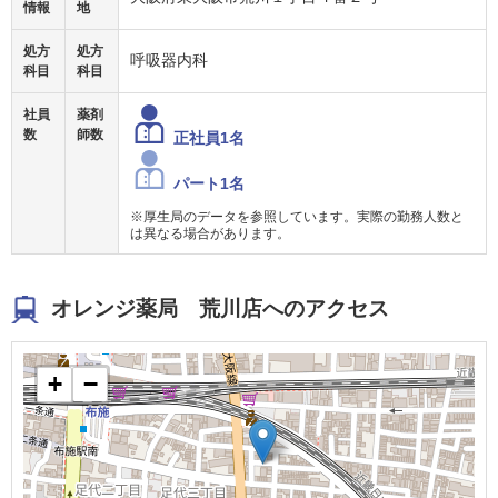
情報
地
処方
処方
呼吸器内科
科目
科目
社員
薬剤
数
師数
正社員1名
パート1名
※厚生局のデータを参照しています。実際の勤務人数と
は異なる場合があります。
オレンジ薬局 荒川店へのアクセス
+
−