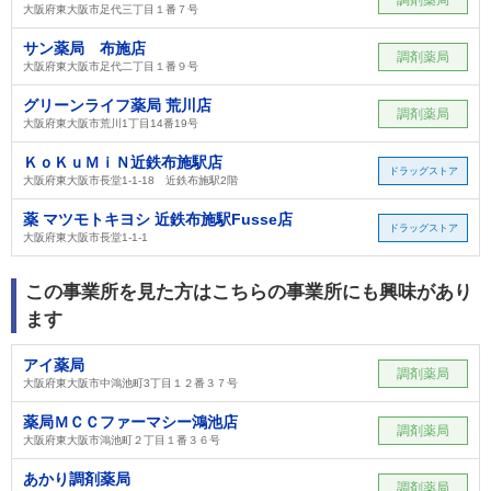
大阪府東大阪市足代三丁目１番７号
サン薬局 布施店
調剤薬局
大阪府東大阪市足代二丁目１番９号
グリーンライフ薬局 荒川店
調剤薬局
大阪府東大阪市荒川1丁目14番19号
ＫｏＫｕＭｉＮ近鉄布施駅店
ドラッグストア
大阪府東大阪市長堂1-1-18 近鉄布施駅2階
薬 マツモトキヨシ 近鉄布施駅Fusse店
ドラッグストア
大阪府東大阪市長堂1‐1‐1
この事業所を見た方はこちらの事業所にも興味があり
ます
アイ薬局
調剤薬局
大阪府東大阪市中鴻池町3丁目１２番３７号
薬局ＭＣＣファーマシー鴻池店
調剤薬局
大阪府東大阪市鴻池町２丁目１番３６号
あかり調剤薬局
調剤薬局