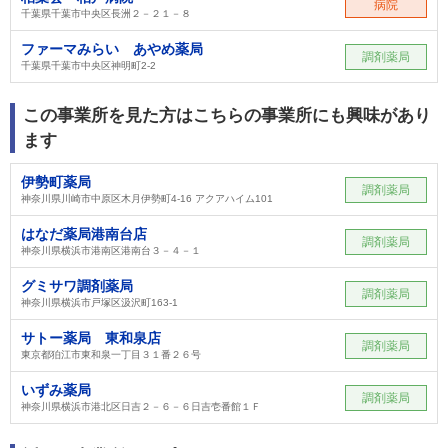
病院
千葉県千葉市中央区長洲２－２１－８
ファーマみらい あやめ薬局
調剤薬局
千葉県千葉市中央区神明町2-2
この事業所を見た方はこちらの事業所にも興味があり
ます
伊勢町薬局
調剤薬局
神奈川県川崎市中原区木月伊勢町4-16 アクアハイム101
はなだ薬局港南台店
調剤薬局
神奈川県横浜市港南区港南台３－４－１
グミサワ調剤薬局
調剤薬局
神奈川県横浜市戸塚区汲沢町163-1
サトー薬局 東和泉店
調剤薬局
東京都狛江市東和泉一丁目３１番２６号
いずみ薬局
調剤薬局
神奈川県横浜市港北区日吉２－６－６日吉壱番館１Ｆ