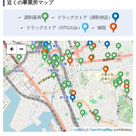
近くの事業所マップ
調剤薬局
ドラッグストア（調剤併設）
ドラッグストア（OTCのみ）
病院
+
−
Leaflet
| ©
OpenStreetMap
contributors