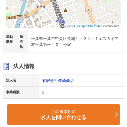
Leaflet
| ©
OpenStreetMap
contributors
通勤
所
千葉県千葉市中央区長洲１－２４－１エスカイア
情報
在
本千葉第一１０１号室
地
法人情報
法人名
有限会社矢崎商店
事業所数
3
この事業所の
求人を問い合わせる