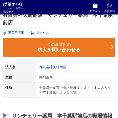
薬キャリ 職場ナビ
千葉県
千葉市中央区
調剤薬局
有限会社矢崎商店
サンチェリー薬局 本千葉駅前店
ログイン
会員登録
職場ナビ
有限会社矢崎商店 サンチェリー薬局 本千葉駅
前店
事業所情報
アクセス
この事業所の
求人を問い合わせる
法人名
有限会社矢崎商店
業種
調剤薬局
住所
千葉県千葉市中央区長洲１－２４－１エスカイ
ア本千葉第一１０１号室
サンチェリー薬局 本千葉駅前店の職場情報