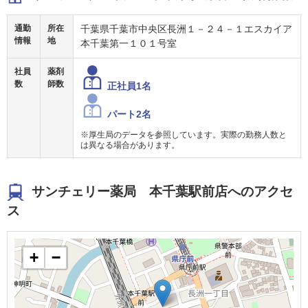
通勤
所在
千葉県千葉市中央区長洲１－２４－１エスカイア
情報
地
本千葉第一１０１号室
社員
薬剤
数
師数
正社員1名
パート2名
※厚生局のデータを参照しています。実際の勤務人数と
は異なる場合があります。
サンチェリー薬局 本千葉駅前店へのアクセ
ス
+
−