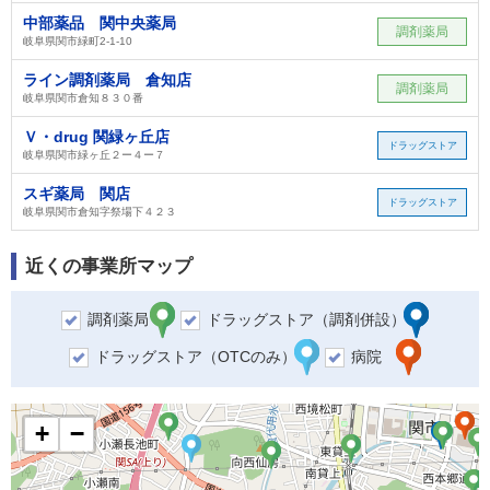
中部薬品 関中央薬局
調剤薬局
岐阜県関市緑町2-1-10
ライン調剤薬局 倉知店
調剤薬局
岐阜県関市倉知８３０番
Ｖ・drug 関緑ヶ丘店
ドラッグストア
岐阜県関市緑ヶ丘２ー４ー７
スギ薬局 関店
ドラッグストア
岐阜県関市倉知字祭場下４２３
近くの事業所マップ
調剤薬局
ドラッグストア（調剤併設）
ドラッグストア（OTCのみ）
病院
+
−