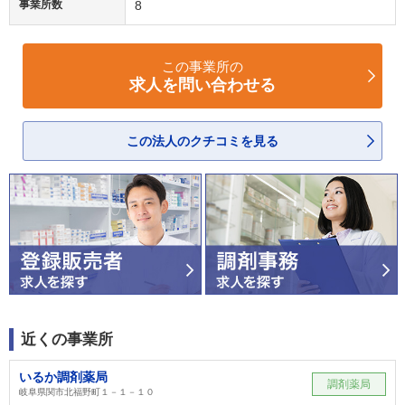
事業所数
8
この事業所の
求人を問い合わせる
この法人のクチコミを見る
近くの事業所
いるか調剤薬局
調剤薬局
岐阜県関市北福野町１－１－１０