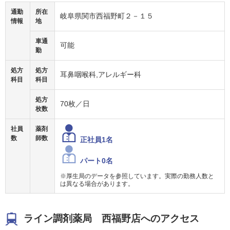
通勤
所在
岐阜県関市西福野町２－１５
情報
地
車通
可能
勤
処方
処方
耳鼻咽喉科,アレルギー科
科目
科目
処方
70枚／日
枚数
社員
薬剤
数
師数
正社員1名
パート0名
※厚生局のデータを参照しています。実際の勤務人数と
は異なる場合があります。
ライン調剤薬局 西福野店へのアクセス