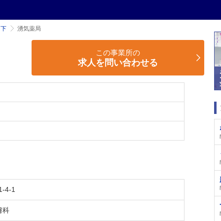
山下
湧気薬局
この事業所の
求人を問い合わせる
4-1
膚科