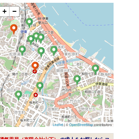
+
−
Leaflet
| ©
OpenStreetMap
contributors