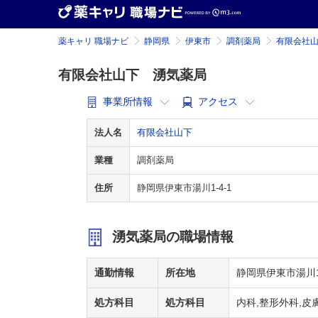
薬キャリ 職場ナビ
静岡県
伊東市
調剤薬局
有限会社
有限会社山下 湧気薬局
事業所情報
アクセス
法人名
有限会社山下
業種
調剤薬局
住所
静岡県伊東市湯川1-4-1
湧気薬局の職場情報
通勤情報
所在地
静岡県伊東市湯川1-
処方科目
処方科目
内科,整形外科,皮