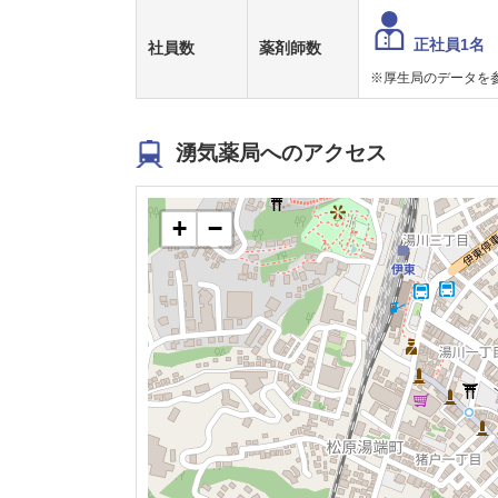
正社員1名
社員数
薬剤師数
※厚生局のデータを
湧気薬局へのアクセス
+
−