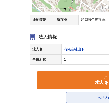
通勤情報
所在地
静岡県伊東市湯川1-
法人情報
法人名
有限会社山下
事業所数
1
こ
求人を
この法人