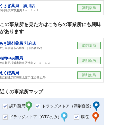
うさぎ薬局 湯川店
調剤薬局
静岡県伊東市湯川３－１１－１
この事業所を見た方はこちらの事業所にも興味
があります
あき調剤薬局 別府店
調剤薬局
大分県別府市石垣東3丁目5番15号
港南中央薬局
調剤薬局
神奈川県横浜市港南区港南２－２－１３
えくぼ薬局
調剤薬局
東京都練馬区豊玉北五丁目20番11号
近くの事業所マップ
調剤薬局
ドラッグストア（調剤併設）
ドラッグストア（OTCのみ）
病院