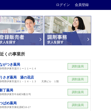
ログイン
会員登録
近くの事業所
ながつき薬局
調剤薬局
静岡県伊東市湯川１ー１１ー１４
うさぎ薬局 湯の花店
調剤薬局
静岡県伊東市湯川１－１４－１３ 天満ビル １階
新丁薬局
調剤薬局
静岡県伊東市中央町9番22号
つばめ薬局
調剤薬局
静岡県伊東市東松原町16-17