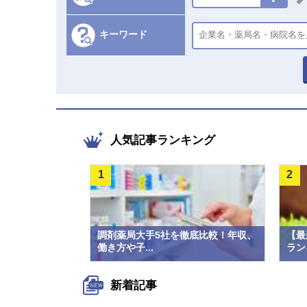
キーワード
人気記事ランキング
1
2
調剤薬局大手5社を徹底比較！年収、
【最
働き方や子...
ラン
新着記事